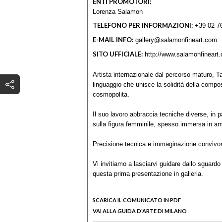
ENTI PROMOTORI:
Lorenza Salamon
TELEFONO PER INFORMAZIONI:
+39 02 7
E-MAIL INFO:
gallery@salamonfineart.com
SITO UFFICIALE:
http://www.salamonfineart
Artista internazionale dal percorso maturo, Tar
linguaggio che unisce la solidità della compo
cosmopolita.
Il suo lavoro abbraccia tecniche diverse, in pa
sulla figura femminile, spesso immersa in amb
Precisione tecnica e immaginazione convivono 
Vi invitiamo a lasciarvi guidare dallo sguardo
questa prima presentazione in galleria.
SCARICA IL COMUNICATO IN PDF
VAI ALLA GUIDA D'ARTE DI MILANO