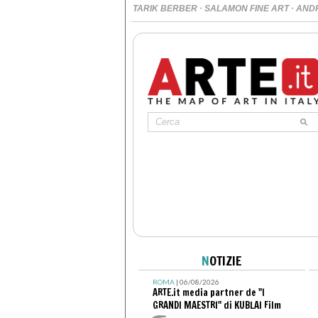
·
·
TARIK BERBER
SALAMON FINE ART
AND
N
OTIZIE
ROMA
| 06/08/2026
ARTE.it media partner de "I
GRANDI MAESTRI" di KUBLAI Film