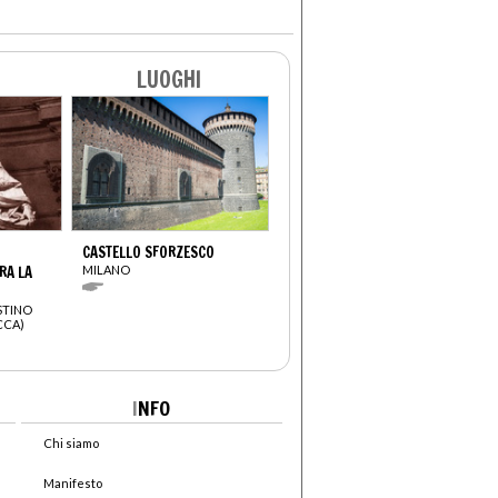
LUOGHI
CASTELLO SFORZESCO
RA LA
MILANO
STINO
CCA)
I
NFO
Chi siamo
Manifesto