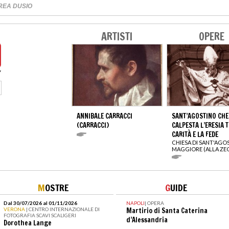
REA DUSIO
ARTISTI
OPERE
ANNIBALE CARRACCI
SANT’AGOSTINO CHE
(CARRACCI)
CALPESTA L’ERESIA T
CARITÀ E LA FEDE
CHIESA DI SANT'AGO
MAGGIORE (ALLA ZE
M
OSTRE
G
UIDE
Dal 30/07/2026 al 01/11/2026
NAPOLI
|
OPERA
VERONA
| CENTRO INTERNAZIONALE DI
Martirio di Santa Caterina
FOTOGRAFIA SCAVI SCALIGERI
d’Alessandria
Dorothea Lange