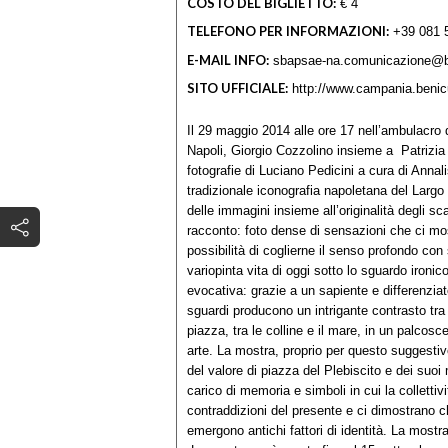
COSTO DEL BIGLIETTO:
€ 4
TELEFONO PER INFORMAZIONI:
+39 081 
E-MAIL INFO:
sbapsae-na.comunicazione@ben
SITO UFFICIALE:
http://www.campania.benicul
Il 29 maggio 2014 alle ore 17 nell’ambulacro 
Napoli, Giorgio Cozzolino insieme a Patrizia
fotografie di Luciano Pedicini a cura di Annali
tradizionale iconografia napoletana del Largo 
delle immagini insieme all’originalità degli sca
racconto: foto dense di sensazioni che ci mos
possibilità di coglierne il senso profondo con
variopinta vita di oggi sotto lo sguardo ironico
evocativa: grazie a un sapiente e differenzia
sguardi producono un intrigante contrasto tra l
piazza, tra le colline e il mare, in un palcos
arte. La mostra, proprio per questo suggesti
del valore di piazza del Plebiscito e dei suo
carico di memoria e simboli in cui la colletti
contraddizioni del presente e ci dimostrano c
emergono antichi fattori di identità. La mostra