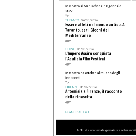
In mostra al MarTa fino al 10 gennaio
2027
">
TARANTO
| 04/08/2026
Essere atleti nel mondo antico. A
Taranto, per i Giochi del
Mediterraneo
UDINE
| 01/08/2026
L'Impero Assiro conquista
l'Aquileia Film Festival
In mostra da ottobre al Museo degli
Innocenti
">
FIRENZE
| 31/07/2026
Artemisia a Firenze, il racconto
della rinascita
LEGGI TUTTO >
ARTE.it è una testata giornalistica online iscri