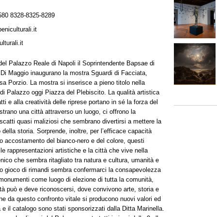
580 8328-8325-8289
iculturali.it
turali.it
del Palazzo Reale di Napoli il Soprintendente Bapsae di
 Di Maggio inaugurano la mostra Sguardi di Facciata,
sa Porzio. La mostra si inserisce a pieno titolo nella
di Palazzo oggi Piazza del Plebiscito. La qualità artistica
tti e alla creatività delle riprese portano in sé la forza del
trano una città attraverso un luogo, ci offrono la
 scatti quasi maliziosi che sembrano divertirsi a mettere la
 della storia. Sorprende, inoltre, per l’efficace capacità
to accostamento del bianco-nero e del colore, questi
e rappresentazioni artistiche e la città che vive nella
cenico che sembra ritagliato tra natura e cultura, umanità e
vo gioco di rimandi sembra confermarci la consapevolezza
i monumenti come luogo di elezione di tutta la comunità,
vità può e deve riconoscersi, dove convivono arte, storia e
he da questo confronto vitale si producono nuovi valori ed
 e il catalogo sono stati sponsorizzati dalla Ditta Marinella.