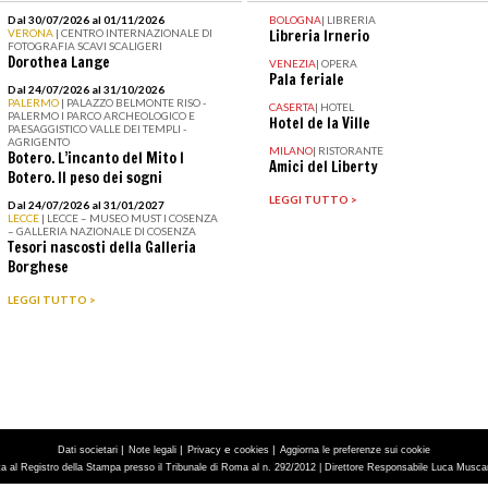
Dal 30/07/2026 al 01/11/2026
BOLOGNA
|
LIBRERIA
VERONA
| CENTRO INTERNAZIONALE DI
Libreria Irnerio
FOTOGRAFIA SCAVI SCALIGERI
Dorothea Lange
VENEZIA
|
OPERA
Pala feriale
Dal 24/07/2026 al 31/10/2026
PALERMO
| PALAZZO BELMONTE RISO -
CASERTA
|
HOTEL
PALERMO I PARCO ARCHEOLOGICO E
Hotel de la Ville
PAESAGGISTICO VALLE DEI TEMPLI -
AGRIGENTO
MILANO
|
RISTORANTE
Botero. L’incanto del Mito I
Amici del Liberty
Botero. Il peso dei sogni
LEGGI TUTTO >
Dal 24/07/2026 al 31/01/2027
LECCE
| LECCE – MUSEO MUST I COSENZA
– GALLERIA NAZIONALE DI COSENZA
Tesori nascosti della Galleria
Borghese
LEGGI TUTTO >
|
|
e
|
Dati societari
Note legali
Privacy
cookies
Aggiorna le preferenze sui cookie
tta al Registro della Stampa presso il Tribunale di Roma al n. 292/2012 | Direttore Responsabile Luca Muscarà 