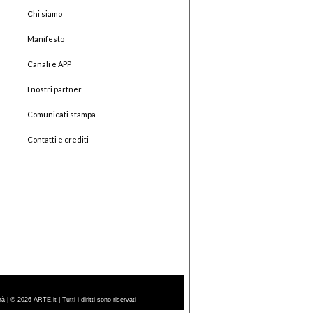
Chi siamo
Manifesto
Canali e APP
I nostri partner
Comunicati stampa
Contatti e crediti
| © 2026 ARTE.it | Tutti i diritti sono riservati