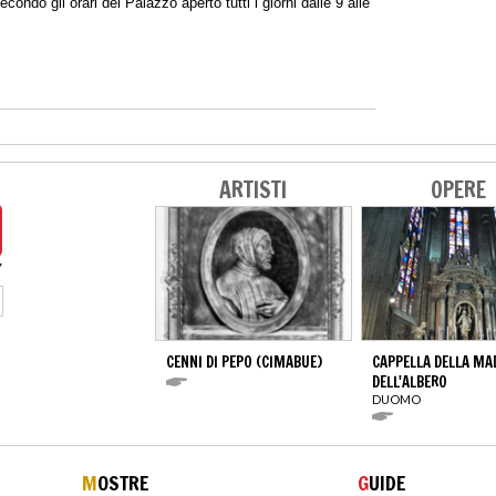
ondo gli orari del Palazzo aperto tutti i giorni dalle 9 alle
ARTISTI
OPERE
CENNI DI PEPO (CIMABUE)
CAPPELLA DELLA M
DELL'ALBERO
DUOMO
M
OSTRE
G
UIDE