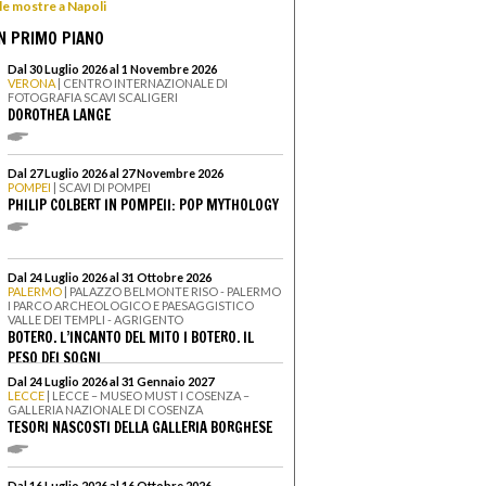
 le mostre a Napoli
N PRIMO PIANO
Dal 30 Luglio 2026 al 1 Novembre 2026
VERONA
| CENTRO INTERNAZIONALE DI
FOTOGRAFIA SCAVI SCALIGERI
DOROTHEA LANGE
Dal 27 Luglio 2026 al 27 Novembre 2026
POMPEI
| SCAVI DI POMPEI
PHILIP COLBERT IN POMPEII: POP MYTHOLOGY
Dal 24 Luglio 2026 al 31 Ottobre 2026
PALERMO
| PALAZZO BELMONTE RISO - PALERMO
I PARCO ARCHEOLOGICO E PAESAGGISTICO
VALLE DEI TEMPLI - AGRIGENTO
BOTERO. L’INCANTO DEL MITO I BOTERO. IL
PESO DEI SOGNI
Dal 24 Luglio 2026 al 31 Gennaio 2027
LECCE
| LECCE – MUSEO MUST I COSENZA –
GALLERIA NAZIONALE DI COSENZA
TESORI NASCOSTI DELLA GALLERIA BORGHESE
Dal 16 Luglio 2026 al 16 Ottobre 2026