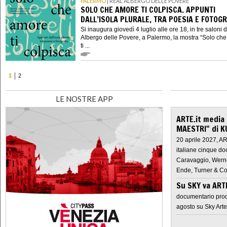
PALERMO
| REAL ALBERGO DELLE POVERE
SOLO CHE AMORE TI COLPISCA. APPUNTI
DALL’ISOLA PLURALE, TRA POESIA E FOTOGR
Si inaugura giovedì 4 luglio alle ore 18, in tre saloni 
Albergo delle Povere, a Palermo, la mostra “Solo ch
ti ...
1
2
LE NOSTRE APP
ARTE.it media
MAESTRI" di K
20 aprile 2027, A
italiane cinque do
Caravaggio, Werne
Ende, Turner & Co
Su SKY va AR
documentario prod
agosto su Sky Arte