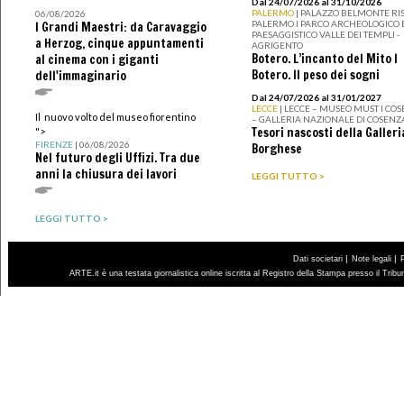
Dal 24/07/2026 al 31/10/2026
PALERMO
| PALAZZO BELMONTE RIS
06/08/2026
PALERMO I PARCO ARCHEOLOGICO 
I Grandi Maestri: da Caravaggio
PAESAGGISTICO VALLE DEI TEMPLI -
a Herzog, cinque appuntamenti
AGRIGENTO
Botero. L’incanto del Mito I
al cinema con i giganti
Botero. Il peso dei sogni
dell'immaginario
Dal 24/07/2026 al 31/01/2027
LECCE
| LECCE – MUSEO MUST I CO
Il nuovo volto del museo fiorentino
– GALLERIA NAZIONALE DI COSENZ
Tesori nascosti della Galleri
">
FIRENZE
| 06/08/2026
Borghese
Nel futuro degli Uffizi. Tra due
anni la chiusura dei lavori
LEGGI TUTTO >
LEGGI TUTTO >
|
|
Dati societari
Note legali
ARTE.it è una testata giornalistica online iscritta al Registro della Stampa presso il Trib