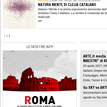
PALERMO
| MARTHA - MUSIC ART HOUSE ACADEMY
NATURA MENTE DI CLELIA CATALANO
Natura / Mente è la prima esposizione personale dell’
siciliana Clelia Catalano. La mostra è composta da d
realizzati...
1
2
LE NOSTRE APP
ARTE.it media
MAESTRI" di K
20 aprile 2027, A
italiane cinque do
Caravaggio, Werne
Ende, Turner & Co
Su SKY va AR
documentario prod
agosto su Sky Arte