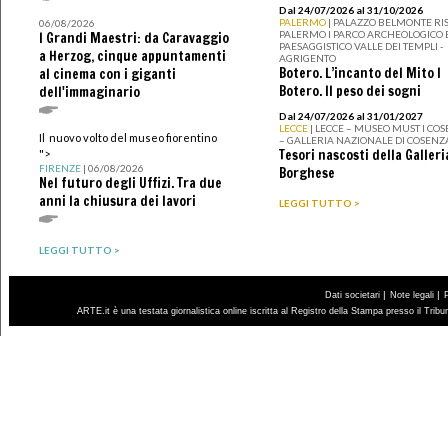
Dal 24/07/2026 al 31/10/2026
PALERMO
| PALAZZO BELMONTE RIS
06/08/2026
PALERMO I PARCO ARCHEOLOGICO 
I Grandi Maestri: da Caravaggio
PAESAGGISTICO VALLE DEI TEMPLI -
a Herzog, cinque appuntamenti
AGRIGENTO
Botero. L’incanto del Mito I
al cinema con i giganti
Botero. Il peso dei sogni
dell'immaginario
Dal 24/07/2026 al 31/01/2027
LECCE
| LECCE – MUSEO MUST I CO
Il nuovo volto del museo fiorentino
– GALLERIA NAZIONALE DI COSENZ
Tesori nascosti della Galleri
">
FIRENZE
| 06/08/2026
Borghese
Nel futuro degli Uffizi. Tra due
anni la chiusura dei lavori
LEGGI TUTTO >
LEGGI TUTTO >
|
|
Dati societari
Note legali
ARTE.it è una testata giornalistica online iscritta al Registro della Stampa presso il Trib