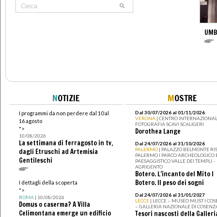
UMB
N
OTIZIE
M
OSTRE
Dal 30/07/2026 al 01/11/2026
I programmi da non perdere dal 10 al
VERONA
| CENTRO INTERNAZIONAL
16 agosto
FOTOGRAFIA SCAVI SCALIGERI
">
Dorothea Lange
10/08/2026
La settimana di ferragosto in tv,
Dal 24/07/2026 al 31/10/2026
PALERMO
| PALAZZO BELMONTE RIS
dagli Etruschi ad Artemisia
PALERMO I PARCO ARCHEOLOGICO 
Gentileschi
PAESAGGISTICO VALLE DEI TEMPLI -
AGRIGENTO
Botero. L’incanto del Mito I
Botero. Il peso dei sogni
I dettagli della scoperta
">
Dal 24/07/2026 al 31/01/2027
ROMA
| 10/08/2026
LECCE
| LECCE – MUSEO MUST I CO
Domus o caserma? A Villa
– GALLERIA NAZIONALE DI COSENZ
Celimontana emerge un edificio
Tesori nascosti della Galleri