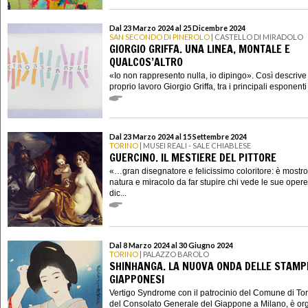
Dal 23 Marzo 2024 al 25 Dicembre 2024
SAN SECONDO DI PINEROLO
| CASTELLO DI MIRADOLO
GIORGIO GRIFFA. UNA LINEA, MONTALE E
QUALCOS’ALTRO
«Io non rappresento nulla, io dipingo». Così descrive 
proprio lavoro Giorgio Griffa, tra i principali esponenti a
Dal 23 Marzo 2024 al 15 Settembre 2024
TORINO
| MUSEI REALI - SALE CHIABLESE
GUERCINO. IL MESTIERE DEL PITTORE
«…gran disegnatore e felicissimo coloritore: è mostro
natura e miracolo da far stupire chi vede le sue oper
dic...
Dal 8 Marzo 2024 al 30 Giugno 2024
TORINO
| PALAZZO BAROLO
SHINHANGA. LA NUOVA ONDA DELLE STAMP
GIAPPONESI
Vertigo Syndrome con il patrocinio del Comune di Tor
del Consolato Generale del Giappone a Milano, è or