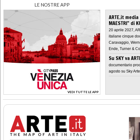
LE NOSTRE APP
ARTE.it media
MAESTRI" di K
20 aprile 2027, A
italiane cinque do
Caravaggio, Werne
Ende, Turner & Co
Su SKY va AR
documentario prod
agosto su Sky Arte
VEDI TUTTE LE APP
>