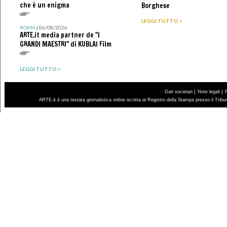
che è un enigma
Borghese
LEGGI TUTTO >
ROMA
| 06/08/2026
ARTE.it media partner de "I
GRANDI MAESTRI" di KUBLAI Film
LEGGI TUTTO >
|
|
Dati societari
Note legali
ARTE.it è una testata giornalistica online iscritta al Registro della Stampa presso il Trib