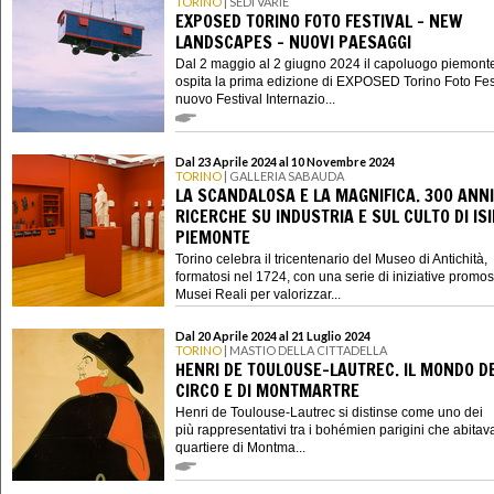
TORINO
| SEDI VARIE
EXPOSED TORINO FOTO FESTIVAL - NEW
LANDSCAPES - NUOVI PAESAGGI
Dal 2 maggio al 2 giugno 2024 il capoluogo piemont
ospita la prima edizione di EXPOSED Torino Foto Festi
nuovo Festival Internazio...
Dal 23 Aprile 2024 al 10 Novembre 2024
TORINO
| GALLERIA SABAUDA
LA SCANDALOSA E LA MAGNIFICA. 300 ANNI
RICERCHE SU INDUSTRIA E SUL CULTO DI ISI
PIEMONTE
Torino celebra il tricentenario del Museo di Antichità,
formatosi nel 1724, con una serie di iniziative promo
Musei Reali per valorizzar...
Dal 20 Aprile 2024 al 21 Luglio 2024
TORINO
| MASTIO DELLA CITTADELLA
HENRI DE TOULOUSE-LAUTREC. IL MONDO D
CIRCO E DI MONTMARTRE
Henri de Toulouse-Lautrec si distinse come uno dei
più rappresentativi tra i bohémien parigini che abitava
quartiere di Montma...