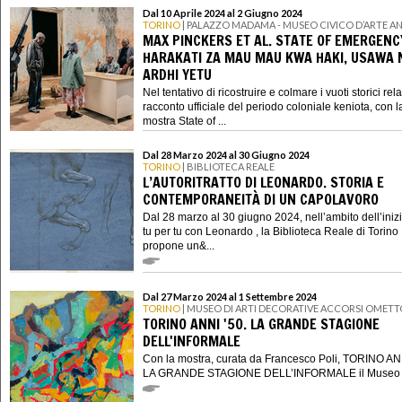
Dal 10 Aprile 2024 al 2 Giugno 2024
TORINO
| PALAZZO MADAMA - MUSEO CIVICO D’ARTE A
MAX PINCKERS ET AL. STATE OF EMERGENC
HARAKATI ZA MAU MAU KWA HAKI, USAWA 
ARDHI YETU
Nel tentativo di ricostruire e colmare i vuoti storici relat
racconto ufficiale del periodo coloniale keniota, con l
mostra State of ...
Dal 28 Marzo 2024 al 30 Giugno 2024
TORINO
| BIBLIOTECA REALE
L’AUTORITRATTO DI LEONARDO. STORIA E
CONTEMPORANEITÀ DI UN CAPOLAVORO
Dal 28 marzo al 30 giugno 2024, nell’ambito dell’inizi
tu per tu con Leonardo , la Biblioteca Reale di Torino
propone un&...
Dal 27 Marzo 2024 al 1 Settembre 2024
TORINO
| MUSEO DI ARTI DECORATIVE ACCORSI OMETT
TORINO ANNI '50. LA GRANDE STAGIONE
DELL'INFORMALE
Con la mostra, curata da Francesco Poli, TORINO ANN
LA GRANDE STAGIONE DELL’INFORMALE il Museo di