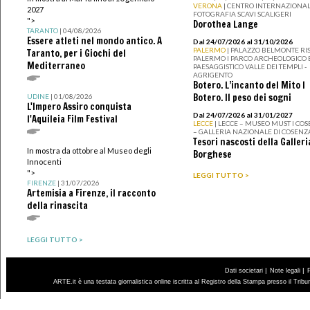
VERONA
| CENTRO INTERNAZIONAL
2027
FOTOGRAFIA SCAVI SCALIGERI
">
Dorothea Lange
TARANTO
| 04/08/2026
Essere atleti nel mondo antico. A
Dal 24/07/2026 al 31/10/2026
PALERMO
| PALAZZO BELMONTE RIS
Taranto, per i Giochi del
PALERMO I PARCO ARCHEOLOGICO 
Mediterraneo
PAESAGGISTICO VALLE DEI TEMPLI -
AGRIGENTO
Botero. L’incanto del Mito I
Botero. Il peso dei sogni
UDINE
| 01/08/2026
L'Impero Assiro conquista
Dal 24/07/2026 al 31/01/2027
l'Aquileia Film Festival
LECCE
| LECCE – MUSEO MUST I CO
– GALLERIA NAZIONALE DI COSENZ
Tesori nascosti della Galleri
In mostra da ottobre al Museo degli
Borghese
Innocenti
">
LEGGI TUTTO >
FIRENZE
| 31/07/2026
Artemisia a Firenze, il racconto
della rinascita
LEGGI TUTTO >
|
|
Dati societari
Note legali
ARTE.it è una testata giornalistica online iscritta al Registro della Stampa presso il Trib