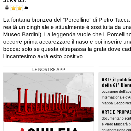
La fontana bronzea del “Porcellino” di Pietro Tacca 
realtà un cinghiale e attualmente è sostituita da una
Museo Bardini). La leggenda vuole che il Porcellino
occorre prima accarezzare il naso e poi inserire u
bocca: solo se questa oltrepassa la grata dove ca
l’incantesimo avrà esito positivo
LE NOSTRE APP
ARTE.it pubbli
della 61ª Bien
occasione dell'ape
Internazionale d'A
Mappa Geopolitica
ARTE E PROPAG
documentario scrit
e Piero Muscarà pe
collaborazione con