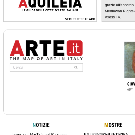
grazie all'accordo 
Mediawan Rights c
Axess TV.
VEDI TUTTE LE APP
>
GIOV
N
OTIZIE
M
OSTRE
Dal 30/07/2026 al 01/11/2026
In mostra al MarTa fino al 10 gennaio