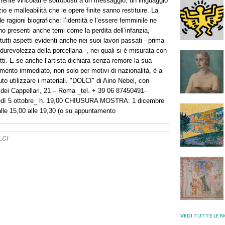
mente vincolati e sottoposti a un messaggio, un linguaggio
io e malleabilità che le opere finite sanno restituire. La
 ragioni biografiche: l’identità e l’essere femminile ne
no presenti anche temi come la perdita dell’infanzia,
, tutti aspetti evidenti anche nei suoi lavori passati - prima
la durevolezza della porcellana -, nei quali si è misurata con
etti. E se anche l’artista dichiara senza remore la sua
rimento immediato, non solo per motivi di nazionalità, è a
 utilizzare i materiali. "DOLCI" di Aino Nebel, con
a dei Cappellari, 21 – Roma _tel. + 39 06 87450491­
dì 5 ottobre_ h. 19,00 CHIUSURA MOSTRA: 1 dicembre
alle 15,00 alle 19,30 (o su appuntamento
LCI
VEDI TUTTE LE N