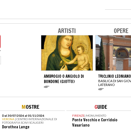
ARTISTI
OPERE
AMBROGIO O ANGIOLO DI
TRICLINIO LEONIANO
BONDONE (GIOTTO)
BASILICA DI SAN GIO
LATERANO
M
OSTRE
G
UIDE
Dal 30/07/2026 al 01/11/2026
FIRENZE
|
MONUMENTO
VERONA
| CENTRO INTERNAZIONALE DI
Ponte Vecchio e Corridoio
FOTOGRAFIA SCAVI SCALIGERI
Vasariano
Dorothea Lange