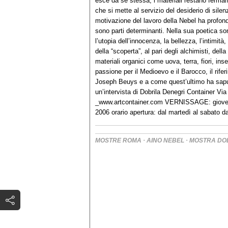
esce da se stessa, i materiali restano ferma
che si mette al servizio del desiderio di silenz
motivazione del lavoro della Nebel ha profonde
sono parti determinanti. Nella sua poetica so
l’utopia dell’innocenza, la bellezza, l’intimità
della “scoperta”, al pari degli alchimisti, del
materiali organici come uova, terra, fiori, ins
passione per il Medioevo e il Barocco, il rife
Joseph Beuys e a come quest’ultimo ha saputo
un’intervista di Dobrila Denegri Container Vi
_www.artcontainer.com VERNISSAGE: giove
2006 orario apertura: dal martedì al sabato d
·
·
MOSTRE ROMA
AINO NEBEL
MOSTRA DO