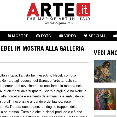
venerdì 7 agosto 2026
MOSTRE
FOTO
VIDEO
SPECIALI
 NEBEL IN MOSTRA ALLA GALLERIA
VEDI AN
lta in Italia, l’artista berlinese Aino Nebel, con una
a Roma e agli eccessi del Barocco l’artista realizza,
 un percorso di avvicinamento capillare alla materia nella
 di elementi diversi (pasta, lievito e argilla) Aino Nebel si
 della porcellana è elemento determinante e ambivalente
ltro all’innocenza e al candore del bianco, reso
e. Ma l’artista supera senza indugi le trappole della
e a se stessa. Tutto ciò che la Nebel produce è ciò che