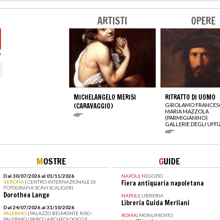
ARTISTI
OPERE
MICHELANGELO MERISI
RITRATTO DI UOMO
(CARAVAGGIO)
GIROLAMO FRANCE
MARIA MAZZOLA
(PARMIGIANINO)
GALLERIE DEGLI UFFI
M
OSTRE
G
UIDE
Dal 30/07/2026 al 01/11/2026
NAPOLI
|
NEGOZIO
VERONA
| CENTRO INTERNAZIONALE DI
Fiera antiquaria napoletana
FOTOGRAFIA SCAVI SCALIGERI
Dorothea Lange
NAPOLI
|
LIBRERIA
Libreria Guida Merliani
Dal 24/07/2026 al 31/10/2026
PALERMO
| PALAZZO BELMONTE RISO -
ROMA
|
MONUMENTO
PALERMO I PARCO ARCHEOLOGICO E