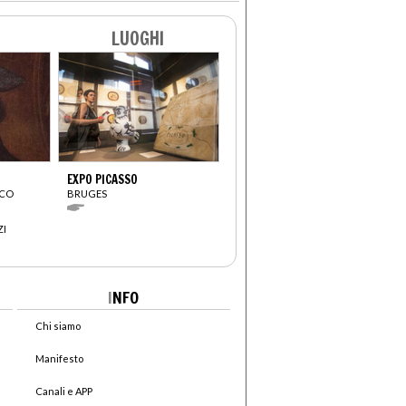
LUOGHI
EXPO PICASSO
SCO
BRUGES
ZI
I
NFO
Chi siamo
Manifesto
Canali e APP