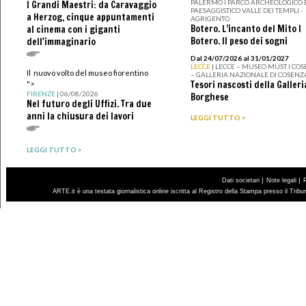
PALERMO I PARCO ARCHEOLOGICO 
I Grandi Maestri: da Caravaggio
PAESAGGISTICO VALLE DEI TEMPLI -
a Herzog, cinque appuntamenti
AGRIGENTO
Botero. L’incanto del Mito I
al cinema con i giganti
Botero. Il peso dei sogni
dell'immaginario
Dal 24/07/2026 al 31/01/2027
LECCE
| LECCE – MUSEO MUST I CO
Il nuovo volto del museo fiorentino
– GALLERIA NAZIONALE DI COSENZ
Tesori nascosti della Galleri
">
FIRENZE
| 06/08/2026
Borghese
Nel futuro degli Uffizi. Tra due
anni la chiusura dei lavori
LEGGI TUTTO >
LEGGI TUTTO >
|
|
Dati societari
Note legali
ARTE.it è una testata giornalistica online iscritta al Registro della Stampa presso il Trib