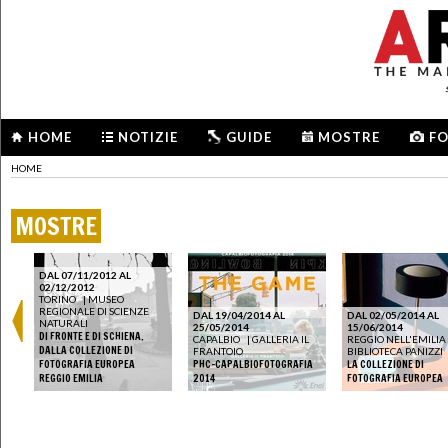
HOME
NOTIZIE
GUIDE
MOSTRE
F
HOME
MOSTRE
DAL 07/11/2012 AL
02/12/2012
TORINO
|
MUSEO
REGIONALE DI SCIENZE
DAL 19/04/2014 AL
DAL 02/05/2014 AL
NATURALI
25/05/2014
15/06/2014
DI FRONTE E DI SCHIENA.
CAPALBIO
|
GALLERIA IL
REGGIO NELL'EMILIA
DALLA COLLEZIONE DI
FRANTOIO
BIBLIOTECA PANIZZI
D
FOTOGRAFIA EUROPEA
PHC-CAPALBIOFOTOGRAFIA
LA COLLEZIONE DI
REGGIO EMILIA
2014
FOTOGRAFIA EUROPEA