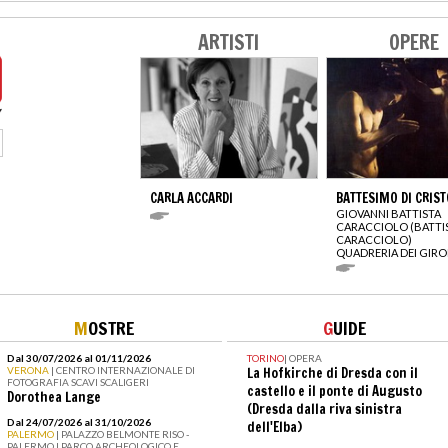
ARTISTI
OPERE
CARLA ACCARDI
BATTESIMO DI CRIST
GIOVANNI BATTISTA
CARACCIOLO (BATTI
CARACCIOLO)
QUADRERIA DEI GIRO
M
OSTRE
G
UIDE
Dal 30/07/2026 al 01/11/2026
TORINO
|
OPERA
VERONA
| CENTRO INTERNAZIONALE DI
La Hofkirche di Dresda con il
FOTOGRAFIA SCAVI SCALIGERI
castello e il ponte di Augusto
Dorothea Lange
(Dresda dalla riva sinistra
Dal 24/07/2026 al 31/10/2026
dell'Elba)
PALERMO
| PALAZZO BELMONTE RISO -
PALERMO I PARCO ARCHEOLOGICO E