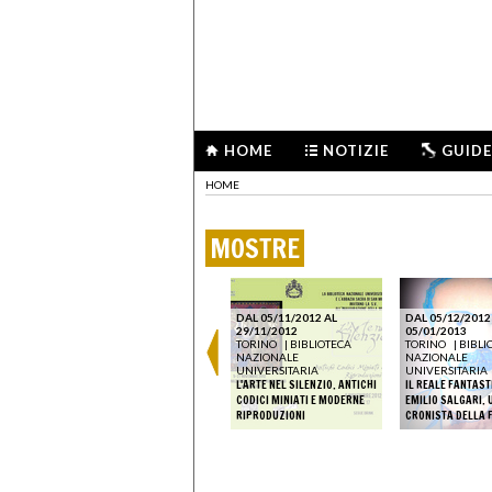
HOME
NOTIZIE
GUIDE
HOME
MOSTRE
ECA
APERI.
DAL 30/10/2019 AL
DAL 05/11/2012 AL
DAL 05/12/2012
07/11/2019
29/11/2012
05/01/2013
TORINO
|
BIBLIOTECA
TORINO
|
BIBLIOTECA
TORINO
|
BIBLI
LE
NAZIONALE
NAZIONALE
NAZIONALE
RINO,
UNIVERSITARIA
UNIVERSITARIA
UNIVERSITARIA
IRPO E
PREMIO ALESSANDRO
L'ARTE NEL SILENZIO. ANTICHI
IL REALE FANTAST
LI
MARENA - THE UPCOMING
CODICI MINIATI E MODERNE
EMILIO SALGARI. 
ART PART_3
RIPRODUZIONI
CRONISTA DELLA 