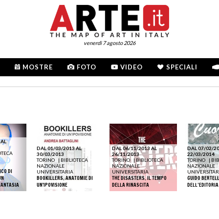
venerdì 7 agosto 2026
MOSTRE
FOTO
VIDEO
SPECIALI
 AL
DAL 01/03/2013 AL
DAL 06/11/2013 AL
DAL 07/02/20
OTECA
30/03/2013
26/11/2013
22/03/2014
TORINO
|
BIBLIOTECA
TORINO
|
BIBLIOTECA
TORINO
|
BI
NAZIONALE
NAZIONALE
NAZIONALE
ICO DI
UNIVERSITARIA
UNIVERSITARIA
UNIVERSITAR
UN
BOOKILLERS. ANATOMIE DI
THE DISASTERS. IL TEMPO
GUIDO BERTELL
FANTASIA
UN'IPOVISIONE
DELLA RINASCITA
DELL’EDITORIA