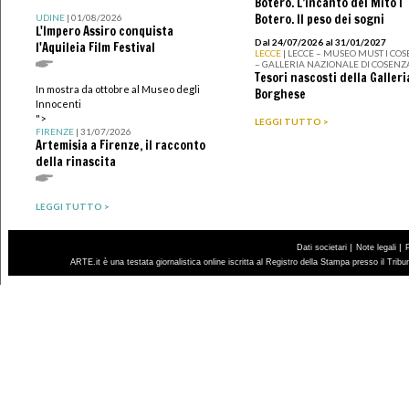
Botero. L’incanto del Mito I
Botero. Il peso dei sogni
UDINE
| 01/08/2026
L'Impero Assiro conquista
Dal 24/07/2026 al 31/01/2027
l'Aquileia Film Festival
LECCE
| LECCE – MUSEO MUST I CO
– GALLERIA NAZIONALE DI COSENZ
Tesori nascosti della Galleri
In mostra da ottobre al Museo degli
Borghese
Innocenti
">
LEGGI TUTTO >
FIRENZE
| 31/07/2026
Artemisia a Firenze, il racconto
della rinascita
LEGGI TUTTO >
|
|
Dati societari
Note legali
ARTE.it è una testata giornalistica online iscritta al Registro della Stampa presso il Trib