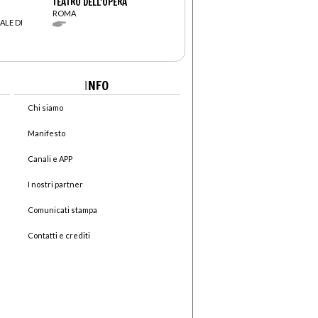
TEATRO DELL'OPERA
ROMA
ALE DI
I
NFO
Chi siamo
Manifesto
Canali e APP
I nostri partner
Comunicati stampa
Contatti e crediti