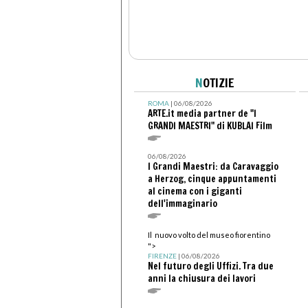
N
OTIZIE
ROMA
| 06/08/2026
ARTE.it media partner de "I
GRANDI MAESTRI" di KUBLAI Film
06/08/2026
I Grandi Maestri: da Caravaggio
a Herzog, cinque appuntamenti
al cinema con i giganti
dell'immaginario
Il nuovo volto del museo fiorentino
">
FIRENZE
| 06/08/2026
Nel futuro degli Uffizi. Tra due
anni la chiusura dei lavori