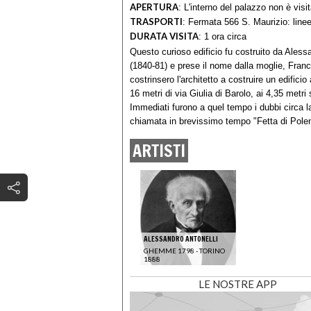
APERTURA
:
L'interno del palazzo non è visit
TRASPORTI
:
Fermata 566 S. Maurizio: linee
DURATA VISITA
:
1 ora circa
Questo curioso edificio fu costruito da Alessa
(1840-81) e prese il nome dalla moglie, Fran
costrinsero l'architetto a costruire un edificio
16 metri di via Giulia di Barolo, ai 4,35 metr
Immediati furono a quel tempo i dubbi circa la
chiamata in brevissimo tempo "Fetta di Polen
ARTISTI
ALESSANDRO ANTONELLI
GHEMME 1798 - TORINO
1888
LE NOSTRE APP