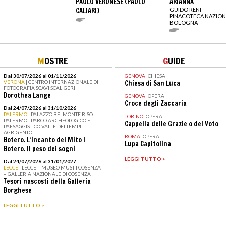
PAOLO VERONESE (PAOLO
ARIANNA
CALIARI)
GUIDO RENI
PINACOTECA NAZION
BOLOGNA
M
OSTRE
G
UIDE
Dal 30/07/2026 al 01/11/2026
GENOVA
|
CHIESA
VERONA
| CENTRO INTERNAZIONALE DI
Chiesa di San Luca
FOTOGRAFIA SCAVI SCALIGERI
Dorothea Lange
GENOVA
|
OPERA
Croce degli Zaccaria
Dal 24/07/2026 al 31/10/2026
PALERMO
| PALAZZO BELMONTE RISO -
TORINO
|
OPERA
PALERMO I PARCO ARCHEOLOGICO E
Cappella delle Grazie o del Voto
PAESAGGISTICO VALLE DEI TEMPLI -
AGRIGENTO
ROMA
|
OPERA
Botero. L’incanto del Mito I
Lupa Capitolina
Botero. Il peso dei sogni
LEGGI TUTTO >
Dal 24/07/2026 al 31/01/2027
LECCE
| LECCE – MUSEO MUST I COSENZA
– GALLERIA NAZIONALE DI COSENZA
Tesori nascosti della Galleria
Borghese
LEGGI TUTTO >