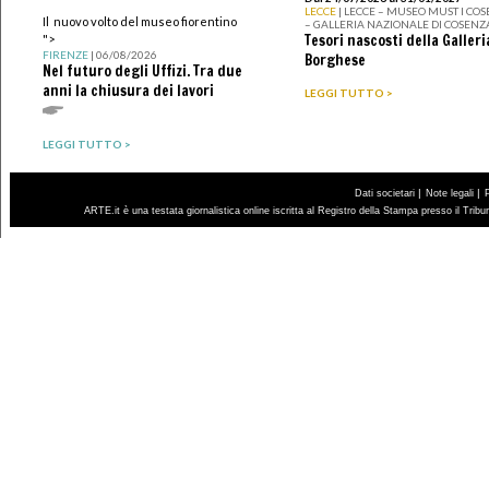
LECCE
| LECCE – MUSEO MUST I CO
Il nuovo volto del museo fiorentino
– GALLERIA NAZIONALE DI COSENZ
Tesori nascosti della Galleri
">
FIRENZE
| 06/08/2026
Borghese
Nel futuro degli Uffizi. Tra due
anni la chiusura dei lavori
LEGGI TUTTO >
LEGGI TUTTO >
|
|
Dati societari
Note legali
ARTE.it è una testata giornalistica online iscritta al Registro della Stampa presso il Trib