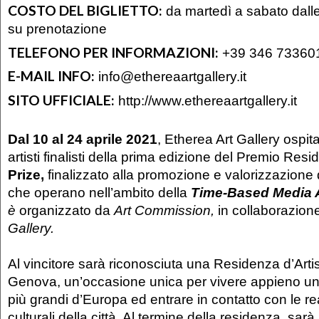
COSTO DEL BIGLIETTO:
da martedì a sabato dalle
su prenotazione
TELEFONO PER INFORMAZIONI:
+39 346 73360
E-MAIL INFO:
info@ethereaartgallery.it
SITO UFFICIALE:
http://www.ethereaartgallery.it
Dal 10 al 24 aprile 2021
, Etherea Art Gallery ospit
artisti finalisti della prima edizione del Premio Res
Prize,
finalizzato alla promozione e valorizzazione de
che operano nell’ambito della
Time-Based Media 
è
organizzato da
Art Commission,
in collaborazio
Gallery.
Al vincitore sarà riconosciuta una Residenza d’Artist
Genova, un’occasione unica per vivere appieno uno 
più grandi d’Europa ed entrare in contatto con le rea
culturali della città. Al termine della residenza, sar