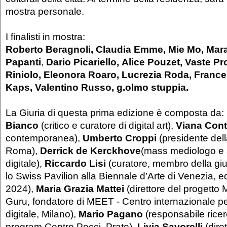
mostra personale.
I finalisti in mostra:
Roberto Beragnoli, Claudia Emme, Mie Mo, Mar
Papanti
,
Dario Picariello,
Alice Pouzet, Vaste P
Riniolo, Eleonora Roaro, Lucrezia Roda, Fran
Kaps, Valentino Russo, g.olmo stuppia.
La Giuria di questa prima edizione è composta da:
Bianco
(critico e curatore di digital art),
Viana Cont
contemporanea),
Umberto Croppi
(presidente del
Roma),
Derrick de Kerckhove
(mass mediologo e 
digitale),
Riccardo Lisi
(curatore, membro della giu
lo Swiss Pavilion alla Biennale d’Arte di Venezia, e
2024),
Maria Grazia Mattei
(direttore del progetto
Guru, fondatore di MEET - Centro internazionale per
digitale, Milano),
Mario Pagano
(responsabile ricer
program Centro Pecci, Prato),
Livia Savorelli
(diret