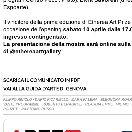
Espoarte).
Il vincitore della prima edizione di Etherea Art Priz
occasione dell’opening
sabato 10 aprile
dalle 17.
ingresso contingentato.
La presentazione della mostra sarà
online sull
di @ethereaartgallery
SCARICA IL COMUNICATO IN PDF
VAI ALLA GUIDA D'ARTE DI GENOVA
·
·
·
FILIPPO RINIOLO
DARIO PICARIELLO
MARA PALENA
ELEONORA ROA
·
·
·
·
VASTE PROGRAMME
ROBERTO BERAGNOLI
CLAUDIA EMME
MIE MO
·
·
POUZET
VALENTINO RUSSO