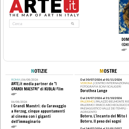
DOM
(GHI
N
OTIZIE
M
OSTRE
ROMA
| 06/08/2026
Dal 30/07/2026 al 01/11/2026
ARTE.it media partner de "I
VERONA
| CENTRO INTERNAZIONAL
FOTOGRAFIA SCAVI SCALIGERI
GRANDI MAESTRI" di KUBLAI Film
Dorothea Lange
Dal 24/07/2026 al 31/10/2026
PALERMO
| PALAZZO BELMONTE RIS
06/08/2026
PALERMO I PARCO ARCHEOLOGICO 
I Grandi Maestri: da Caravaggio
PAESAGGISTICO VALLE DEI TEMPLI -
a Herzog, cinque appuntamenti
AGRIGENTO
Botero. L’incanto del Mito I
al cinema con i giganti
Botero. Il peso dei sogni
dell'immaginario
Dal 24/07/2026 al 31/01/2027