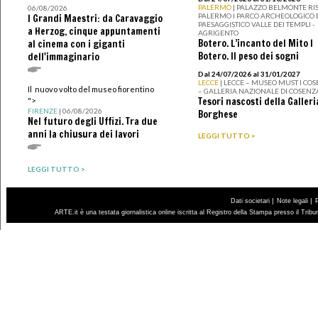
PALERMO
| PALAZZO BELMONTE RIS
06/08/2026
PALERMO I PARCO ARCHEOLOGICO 
I Grandi Maestri: da Caravaggio
PAESAGGISTICO VALLE DEI TEMPLI -
a Herzog, cinque appuntamenti
AGRIGENTO
Botero. L’incanto del Mito I
al cinema con i giganti
Botero. Il peso dei sogni
dell'immaginario
Dal 24/07/2026 al 31/01/2027
LECCE
| LECCE – MUSEO MUST I CO
Il nuovo volto del museo fiorentino
– GALLERIA NAZIONALE DI COSENZ
Tesori nascosti della Galleri
">
FIRENZE
| 06/08/2026
Borghese
Nel futuro degli Uffizi. Tra due
anni la chiusura dei lavori
LEGGI TUTTO >
LEGGI TUTTO >
|
|
Dati societari
Note legali
ARTE.it è una testata giornalistica online iscritta al Registro della Stampa presso il Trib