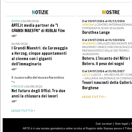
N
OTIZIE
M
OSTRE
ROMA
| 06/08/2026
Dal 30/07/2026 al 01/11/2026
ARTE.it media partner de "I
VERONA
| CENTRO INTERNAZIONAL
FOTOGRAFIA SCAVI SCALIGERI
GRANDI MAESTRI" di KUBLAI Film
Dorothea Lange
Dal 24/07/2026 al 31/10/2026
PALERMO
| PALAZZO BELMONTE RIS
06/08/2026
PALERMO I PARCO ARCHEOLOGICO 
I Grandi Maestri: da Caravaggio
PAESAGGISTICO VALLE DEI TEMPLI -
a Herzog, cinque appuntamenti
AGRIGENTO
Botero. L’incanto del Mito I
al cinema con i giganti
Botero. Il peso dei sogni
dell'immaginario
Dal 24/07/2026 al 31/01/2027
LECCE
| LECCE – MUSEO MUST I CO
Il nuovo volto del museo fiorentino
– GALLERIA NAZIONALE DI COSENZ
Tesori nascosti della Galleri
">
FIRENZE
| 06/08/2026
Borghese
Nel futuro degli Uffizi. Tra due
anni la chiusura dei lavori
LEGGI TUTTO >
LEGGI TUTTO >
|
|
Dati societari
Note legali
ARTE.it è una testata giornalistica online iscritta al Registro della Stampa presso il Trib