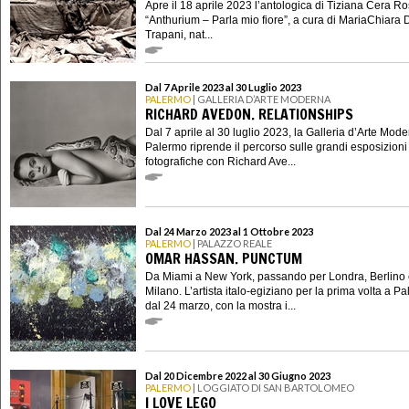
Apre il 18 aprile 2023 l’antologica di Tiziana Cera R
“Anthurium – Parla mio fiore”, a cura di MariaChiara 
Trapani, nat...
Dal 7 Aprile 2023 al 30 Luglio 2023
PALERMO
| GALLERIA D’ARTE MODERNA
RICHARD AVEDON. RELATIONSHIPS
Dal 7 aprile al 30 luglio 2023, la Galleria d’Arte Mode
Palermo riprende il percorso sulle grandi esposizioni
fotografiche con Richard Ave...
Dal 24 Marzo 2023 al 1 Ottobre 2023
PALERMO
| PALAZZO REALE
OMAR HASSAN. PUNCTUM
Da Miami a New York, passando per Londra, Berlino
Milano. L’artista italo-egiziano per la prima volta a P
dal 24 marzo, con la mostra i...
Dal 20 Dicembre 2022 al 30 Giugno 2023
PALERMO
| LOGGIATO DI SAN BARTOLOMEO
I LOVE LEGO