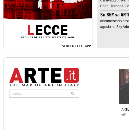
Caravaggio, Werne
Ende, Turner & Co
Su SKY va AR
documentario prod
agosto su Sky Arte
VEDI TUTTE LE APP
>
ARTU