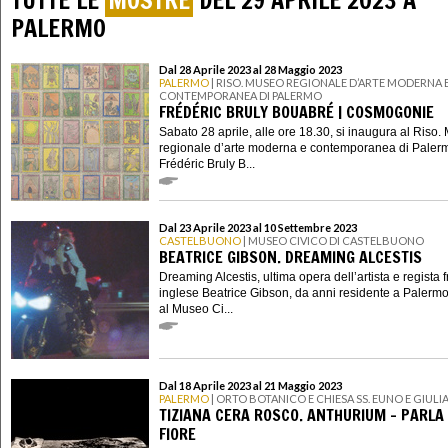
TUTTE LE
MOSTRE
DEL 29 APRILE 2023 A
PALERMO
Dal 28 Aprile 2023 al 28 Maggio 2023
PALERMO
| RISO. MUSEO REGIONALE D’ARTE MODERNA 
CONTEMPORANEA DI PALERMO
FRÉDÉRIC BRULY BOUABRÉ | COSMOGONIE
Sabato 28 aprile, alle ore 18.30, si inaugura al Riso
regionale d’arte moderna e contemporanea di Paler
Frédéric Bruly B...
Dal 23 Aprile 2023 al 10 Settembre 2023
CASTELBUONO
| MUSEO CIVICO DI CASTELBUONO
BEATRICE GIBSON. DREAMING ALCESTIS
Dreaming Alcestis, ultima opera dell’artista e regista 
inglese Beatrice Gibson, da anni residente a Palermo,
al Museo Ci...
Dal 18 Aprile 2023 al 21 Maggio 2023
PALERMO
| ORTO BOTANICO E CHIESA SS. EUNO E GIUL
TIZIANA CERA ROSCO. ANTHURIUM – PARLA
FIORE