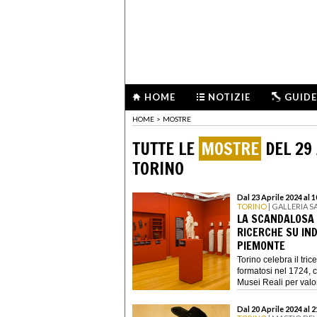
HOME
NOTIZIE
GUIDE
HOME
>
MOSTRE
TUTTE LE
MOSTRE
DEL 29 
TORINO
Dal 23 Aprile 2024 al
TORINO
| GALLERIA 
LA SCANDALOSA E
RICERCHE SU IND
PIEMONTE
Torino celebra il tri
formatosi nel 1724, c
Musei Reali per valor
Dal 20 Aprile 2024 al 