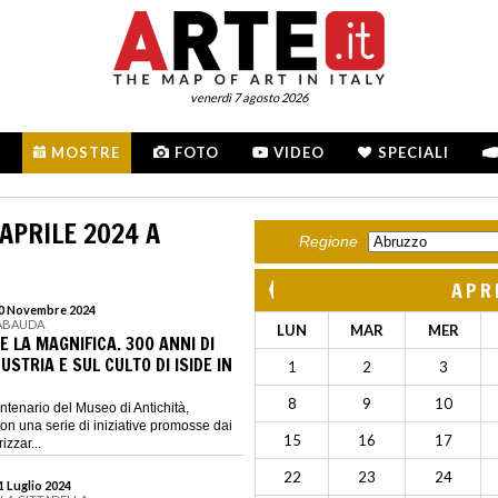
venerdì 7 agosto 2026
MOSTRE
FOTO
VIDEO
SPECIALI
APRILE 2024 A
Regione
APR
 10 Novembre 2024
SABAUDA
LUN
MAR
MER
 LA MAGNIFICA. 300 ANNI DI
USTRIA E SUL CULTO DI ISIDE IN
1
2
3
8
9
10
centenario del Museo di Antichità,
on una serie di iniziative promosse dai
15
16
17
izzar...
22
23
24
21 Luglio 2024