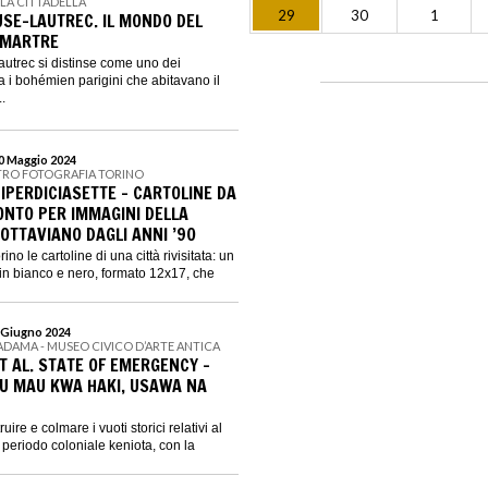
LLA CITTADELLA
29
30
1
USE-LAUTREC. IL MONDO DEL
TMARTRE
utrec si distinse come uno dei
ra i bohémien parigini che abitavano il
.
10 Maggio 2024
NTRO FOTOGRAFIA TORINO
IPERDICIASETTE - CARTOLINE DA
ONTO PER IMMAGINI DELLA
 OTTAVIANO DAGLI ANNI ’90
no le cartoline di una città rivisitata: un
 in bianco e nero, formato 12x17, che
2 Giugno 2024
ADAMA - MUSEO CIVICO D’ARTE ANTICA
T AL. STATE OF EMERGENCY -
U MAU KWA HAKI, USAWA NA
ruire e colmare i vuoti storici relativi al
l periodo coloniale keniota, con la