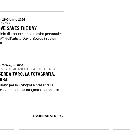
al 29 Giugno 2024
N ARCO
OVE SAVES THE DAY
 lieta di annunciare la mostra personale
 dell’artista David Bowes (Boston,
i...
al 2 Giugno 2024
CENTRO ITALIANO PER LA FOTOGRAFIA
GERDA TARO: LA FOTOGRAFIA,
ERRA
iano per la Fotografia presenta la
Gerda Taro: la fotografia, l’amore, la
AGGIUNGI EVENTO >