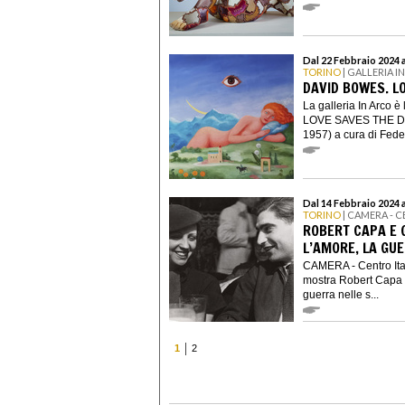
Dal 22 Febbraio 2024 
TORINO
| GALLERIA I
DAVID BOWES. L
La galleria In Arco è
LOVE SAVES THE DAY
1957) a cura di Feder
Dal 14 Febbraio 2024 
TORINO
| CAMERA - 
ROBERT CAPA E 
L’AMORE, LA GU
CAMERA - Centro Ital
mostra Robert Capa e 
guerra nelle s...
1
2