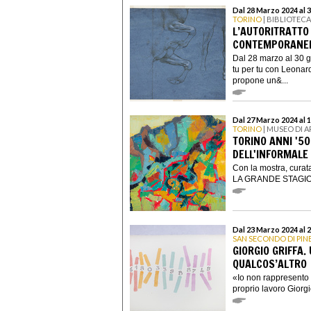
Dal 28 Marzo 2024 al 
TORINO
| BIBLIOTECA
L’AUTORITRATTO 
CONTEMPORANEI
Dal 28 marzo al 30 gi
tu per tu con Leonard
propone un&...
Dal 27 Marzo 2024 al 
TORINO
| MUSEO DI 
TORINO ANNI '5
DELL'INFORMALE
Con la mostra, cura
LA GRANDE STAGION
Dal 23 Marzo 2024 al 
SAN SECONDO DI PI
GIORGIO GRIFFA.
QUALCOS’ALTRO
«Io non rappresento n
proprio lavoro Giorgio 