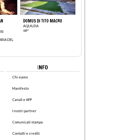
AN
DOMUS DI TITO MACRO
AQUILEIA
SI
ARIA DEL
I
NFO
Chi siamo
Manifesto
Canali e APP
I nostri partner
Comunicati stampa
Contatti e crediti