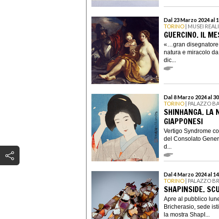
Dal 23 Marzo 2024 al 
TORINO
| MUSEI REAL
GUERCINO. IL ME
«…gran disegnatore e
natura e miracolo da
dic...
Dal 8 Marzo 2024 al 3
TORINO
| PALAZZO B
SHINHANGA. LA 
GIAPPONESI
Vertigo Syndrome con
del Consolato Gener
d...
Dal 4 Marzo 2024 al 1
TORINO
| PALAZZO B
SHAPINSIDE. SC
Apre al pubblico lu
Bricherasio, sede ist
la mostra ShapI...