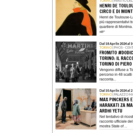
TORINO
| MASTIO DE
HENRI DE TOULO
CIRCO E DI MON
Henri de Toulouse-La
più rappresentativi t
quartiere di Montma..
Dal 18 Aprile 2024 al 
TORINO
| PHOS - CE
FROM/TO #DODIC
TORINO: IL RACC
TORINO DI PIERO
Vengono diffuse a Tori
percorso in 48 scatti
racconta...
Dal 10 Aprile 2024 al 
TORINO
| PALAZZO M
MAX PINCKERS E
HARAKATI ZA MA
ARDHI YETU
Nel tentativo di ricost
racconto ufficiale de
mostra State of ...