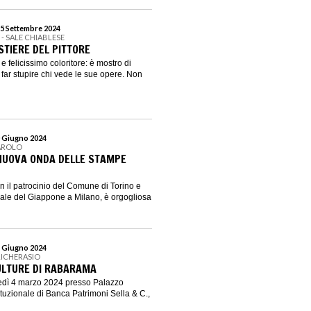
15 Settembre 2024
I - SALE CHIABLESE
STIERE DEL PITTORE
 felicissimo coloritore: è mostro di
 far stupire chi vede le sue opere. Non
0 Giugno 2024
AROLO
NUOVA ONDA DELLE STAMPE
 il patrocinio del Comune di Torino e
ale del Giappone a Milano, è orgogliosa
4 Giugno 2024
RICHERASIO
ULTURE DI RABARAMA
nedì 4 marzo 2024 presso Palazzo
ituzionale di Banca Patrimoni Sella & C.,