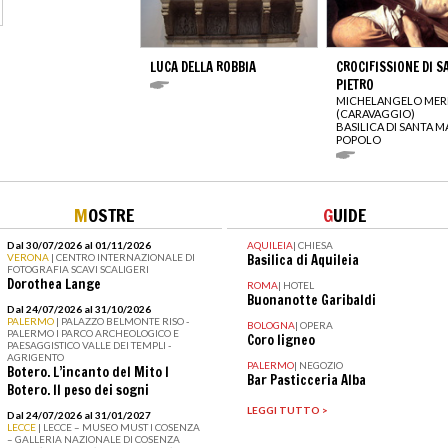
LUCA DELLA ROBBIA
CROCIFISSIONE DI S
PIETRO
MICHELANGELO MERI
(CARAVAGGIO)
BASILICA DI SANTA M
POPOLO
M
OSTRE
G
UIDE
Dal 30/07/2026 al 01/11/2026
AQUILEIA
|
CHIESA
VERONA
| CENTRO INTERNAZIONALE DI
Basilica di Aquileia
FOTOGRAFIA SCAVI SCALIGERI
Dorothea Lange
ROMA
|
HOTEL
Buonanotte Garibaldi
Dal 24/07/2026 al 31/10/2026
PALERMO
| PALAZZO BELMONTE RISO -
BOLOGNA
|
OPERA
PALERMO I PARCO ARCHEOLOGICO E
Coro ligneo
PAESAGGISTICO VALLE DEI TEMPLI -
AGRIGENTO
PALERMO
|
NEGOZIO
Botero. L’incanto del Mito I
Bar Pasticceria Alba
Botero. Il peso dei sogni
LEGGI TUTTO >
Dal 24/07/2026 al 31/01/2027
LECCE
| LECCE – MUSEO MUST I COSENZA
– GALLERIA NAZIONALE DI COSENZA