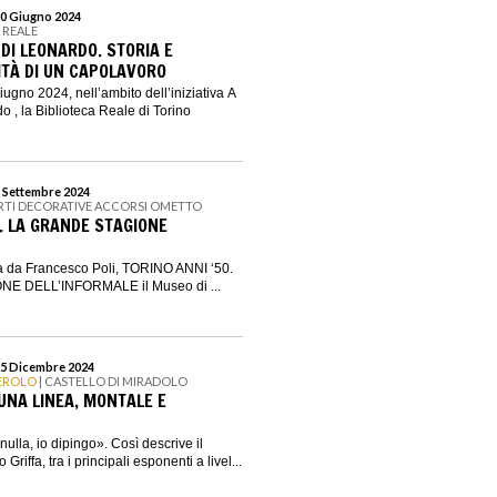
30 Giugno 2024
 REALE
DI LEONARDO. STORIA E
TÀ DI UN CAPOLAVORO
ugno 2024, nell’ambito dell’iniziativa A
o , la Biblioteca Reale di Torino
1 Settembre 2024
ARTI DECORATIVE ACCORSI OMETTO
0. LA GRANDE STAGIONE
ta da Francesco Poli, TORINO ANNI ‘50.
E DELL’INFORMALE il Museo di ...
25 Dicembre 2024
NEROLO
| CASTELLO DI MIRADOLO
 UNA LINEA, MONTALE E
ulla, io dipingo». Così descrive il
Griffa, tra i principali esponenti a livel...