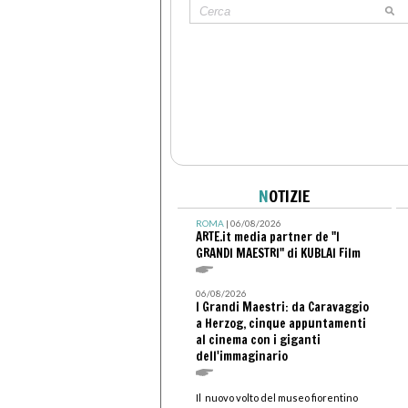
N
OTIZIE
ROMA
| 06/08/2026
ARTE.it media partner de "I
GRANDI MAESTRI" di KUBLAI Film
06/08/2026
I Grandi Maestri: da Caravaggio
a Herzog, cinque appuntamenti
al cinema con i giganti
dell'immaginario
Il nuovo volto del museo fiorentino