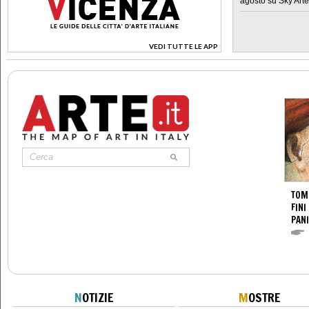
agosto su Sky Arte
VEDI TUTTE LE APP
>
TOM
FINI
PANI
N
OTIZIE
M
OSTRE