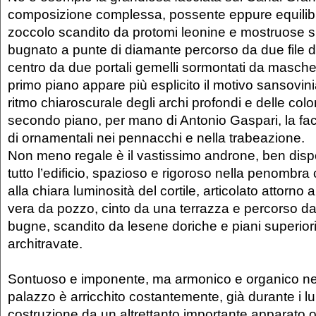
composizione complessa, possente eppure equilib
zoccolo scandito da
protomi leonine
e mostruose si
bugnato a punte di diamante
percorso da due file di
centro da due portali gemelli sormontati da mascher
primo piano appare più esplicito il motivo sansovinia
ritmo chiaroscurale degli archi profondi e delle col
secondo piano, per mano di Antonio Gaspari, la facc
di ornamentali nei pennacchi e nella trabeazione.
Non meno regale è il vastissimo
androne
, ben disp
tutto l’edificio, spazioso e rigoroso nella penombr
alla chiara luminosità del
cortile
, articolato attorno
vera da pozzo, cinto da una terrazza e percorso da
bugne, scandito da lesene doriche e piani superiori
architravate.
Sontuoso e imponente, ma armonico e organico nella
palazzo è arricchito costantemente, già durante i lu
costruzione da un altrettanto importante apparato 