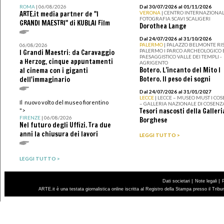
ROMA
| 06/08/2026
Dal 30/07/2026 al 01/11/2026
ARTE.it media partner de "I
VERONA
| CENTRO INTERNAZIONAL
FOTOGRAFIA SCAVI SCALIGERI
GRANDI MAESTRI" di KUBLAI Film
Dorothea Lange
Dal 24/07/2026 al 31/10/2026
PALERMO
| PALAZZO BELMONTE RIS
06/08/2026
PALERMO I PARCO ARCHEOLOGICO 
I Grandi Maestri: da Caravaggio
PAESAGGISTICO VALLE DEI TEMPLI -
a Herzog, cinque appuntamenti
AGRIGENTO
Botero. L’incanto del Mito I
al cinema con i giganti
Botero. Il peso dei sogni
dell'immaginario
Dal 24/07/2026 al 31/01/2027
LECCE
| LECCE – MUSEO MUST I CO
Il nuovo volto del museo fiorentino
– GALLERIA NAZIONALE DI COSENZ
Tesori nascosti della Galleri
">
FIRENZE
| 06/08/2026
Borghese
Nel futuro degli Uffizi. Tra due
anni la chiusura dei lavori
LEGGI TUTTO >
LEGGI TUTTO >
|
|
Dati societari
Note legali
ARTE.it è una testata giornalistica online iscritta al Registro della Stampa presso il Trib