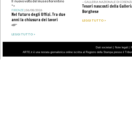
Il nuovo volto del museo fiorentino
– GALLERIA NAZIONALE DI COSENZ
Tesori nascosti della Galleri
">
FIRENZE
| 06/08/2026
Borghese
Nel futuro degli Uffizi. Tra due
anni la chiusura dei lavori
LEGGI TUTTO >
LEGGI TUTTO >
|
|
Dati societari
Note legali
ARTE.it è una testata giornalistica online iscritta al Registro della Stampa presso il Trib