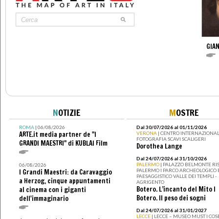
GIAN
N
OTIZIE
M
OSTRE
ROMA
| 06/08/2026
Dal 30/07/2026 al 01/11/2026
ARTE.it media partner de "I
VERONA
| CENTRO INTERNAZIONAL
FOTOGRAFIA SCAVI SCALIGERI
GRANDI MAESTRI" di KUBLAI Film
Dorothea Lange
Dal 24/07/2026 al 31/10/2026
PALERMO
| PALAZZO BELMONTE RIS
06/08/2026
PALERMO I PARCO ARCHEOLOGICO 
I Grandi Maestri: da Caravaggio
PAESAGGISTICO VALLE DEI TEMPLI -
a Herzog, cinque appuntamenti
AGRIGENTO
Botero. L’incanto del Mito I
al cinema con i giganti
Botero. Il peso dei sogni
dell'immaginario
Dal 24/07/2026 al 31/01/2027
LECCE
| LECCE – MUSEO MUST I CO