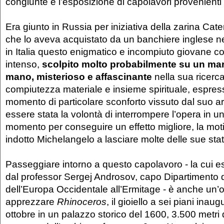
congiunte e l’esposizione di capolavori provenienti 
Era giunto in Russia per iniziativa della zarina Cate
che lo aveva acquistato da un banchiere inglese n
in Italia questo enigmatico e incompiuto giovane co
intenso,
scolpito molto probabilmente su un ma
mano, misterioso e affascinante
nella sua ricerc
compiutezza materiale e insieme spirituale, espres
momento di particolare sconforto vissuto dal suo ar
essere stata la volontà di interrompere l’opera in u
momento per conseguire un effetto migliore, la mo
indotto Michelangelo a lasciare molte delle sue sta
Passeggiare intorno a questo capolavoro - la cui e
dal professor Sergej Androsov, capo Dipartimento d
dell’Europa Occidentale all’Ermitage - è anche un’
apprezzare
Rhinoceros
, il gioiello a sei piani inau
ottobre in un palazzo storico del 1600, 3.500 metri 