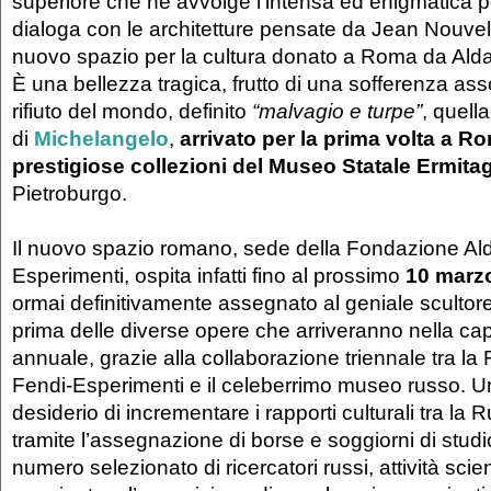
superiore che ne avvolge l’intensa ed enigmatica 
dialoga con le architetture pensate da Jean Nouve
nuovo spazio per la cultura donato a Roma da Alda
È una bellezza tragica, frutto di una sofferenza as
rifiuto del mondo, definito
“malvagio e turpe”
, quella
di
Michelangelo
,
arrivato per la prima volta a R
prestigiose collezioni del Museo Statale Ermita
Pietroburgo.
Il nuovo spazio romano, sede della Fondazione Al
Esperimenti, ospita infatti fino al prossimo
10 marz
ormai definitivamente assegnato al geniale scultore.
prima delle diverse opere che arriveranno nella ca
annuale, grazie alla collaborazione triennale tra l
Fendi-Esperimenti e il celeberrimo museo russo. U
desiderio di incrementare i rapporti culturali tra la Ru
tramite l’assegnazione di borse e soggiorni di studio
numero selezionato di ricercatori russi, attività scien