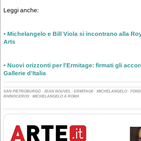
Leggi anche:
• Michelangelo e Bill Viola si incontrano alla R
Arts
• Nuovi orizzonti per l'Ermitage: firmati gli acc
Gallerie d'Italia
·
·
·
·
SAN PIETROBURGO
JEAN NOUVEL
ERMITAGE
MICHELANGELO
FOND
·
RHINOCEROS
MICHELANGELO A ROMA