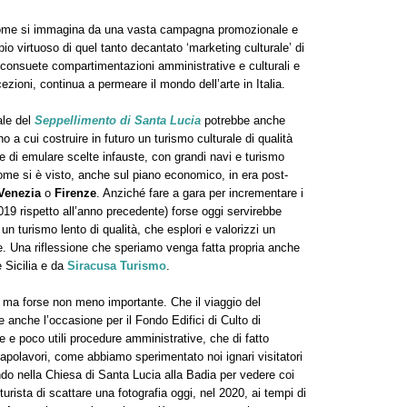
 come si immagina da una vasta campagna promozionale e
o virtuoso di quel tanto decantato ‘marketing culturale’ di
 consuete compartimentazioni amministrative e culturali e
ezioni, continua a permeare il mondo dell’arte in Italia.
ale del
Seppellimento di Santa Lucia
potrebbe anche
o a cui costruire in futuro un turismo culturale di qualità
ne di emulare scelte infauste, con grandi navi e turismo
come si è visto, anche sul piano economico, in era post-
Venezia
o
Firenze
. Anziché fare a gara per incrementare i
019 rispetto all’anno precedente) forse oggi servirebbe
un turismo lento di qualità, che esplori e valorizzi un
aese. Una riflessione che speriamo venga fatta propria anche
 Sicilia e da
Siracusa Turismo
.
, ma forse non meno importante. Che il viaggio del
 anche l’occasione per il Fondo Edifici di Culto di
 e poco utili procedure amministrative, che di fatto
capolavori, come abbiamo sperimentato noi ignari visitatori
ndo nella Chiesa di Santa Lucia alla Badia per vedere coi
turista di scattare una fotografia oggi, nel 2020, ai tempi di