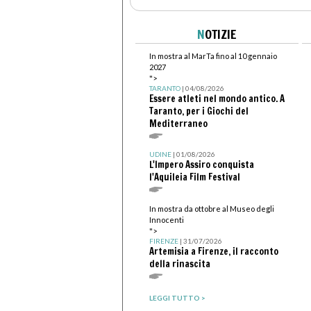
N
OTIZIE
In mostra al MarTa fino al 10 gennaio
2027
">
TARANTO
| 04/08/2026
Essere atleti nel mondo antico. A
Taranto, per i Giochi del
Mediterraneo
UDINE
| 01/08/2026
L'Impero Assiro conquista
l'Aquileia Film Festival
In mostra da ottobre al Museo degli
Innocenti
">
FIRENZE
| 31/07/2026
Artemisia a Firenze, il racconto
della rinascita
LEGGI TUTTO >