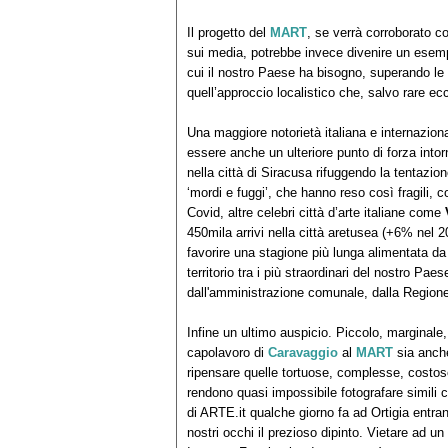
Il progetto del
MART
, se verrà corroborato
sui media, potrebbe invece divenire un esempi
cui il nostro Paese ha bisogno, superando le
quell’approccio localistico che, salvo rare ecc
Una maggiore notorietà italiana e internazion
essere anche un ulteriore punto di forza intorn
nella città di Siracusa rifuggendo la tentazio
‘mordi e fuggi’, che hanno reso così fragili, 
Covid, altre celebri città d’arte italiane come
450mila arrivi nella città aretusea (+6% nel 2
favorire una stagione più lunga alimentata da 
territorio tra i più straordinari del nostro P
dall'amministrazione comunale, dalla Regione
Infine un ultimo auspicio. Piccolo, marginale
capolavoro di
Caravaggio
al
MART
sia anche
ripensare quelle tortuose, complesse, costose
rendono quasi impossibile fotografare simili 
di ARTE.it qualche giorno fa ad Ortigia entra
nostri occhi il prezioso dipinto. Vietare ad un 