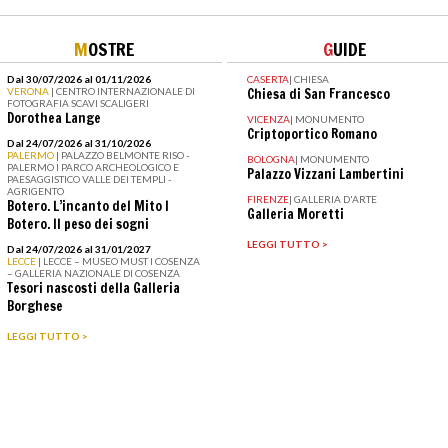
M
OSTRE
G
UIDE
Dal 30/07/2026 al 01/11/2026
CASERTA
|
CHIESA
VERONA
| CENTRO INTERNAZIONALE DI
Chiesa di San Francesco
FOTOGRAFIA SCAVI SCALIGERI
Dorothea Lange
VICENZA
|
MONUMENTO
Criptoportico Romano
Dal 24/07/2026 al 31/10/2026
PALERMO
| PALAZZO BELMONTE RISO -
BOLOGNA
|
MONUMENTO
PALERMO I PARCO ARCHEOLOGICO E
Palazzo Vizzani Lambertini
PAESAGGISTICO VALLE DEI TEMPLI -
AGRIGENTO
FIRENZE
|
GALLERIA D'ARTE
Botero. L’incanto del Mito I
Galleria Moretti
Botero. Il peso dei sogni
LEGGI TUTTO >
Dal 24/07/2026 al 31/01/2027
LECCE
| LECCE – MUSEO MUST I COSENZA
– GALLERIA NAZIONALE DI COSENZA
Tesori nascosti della Galleria
Borghese
LEGGI TUTTO >