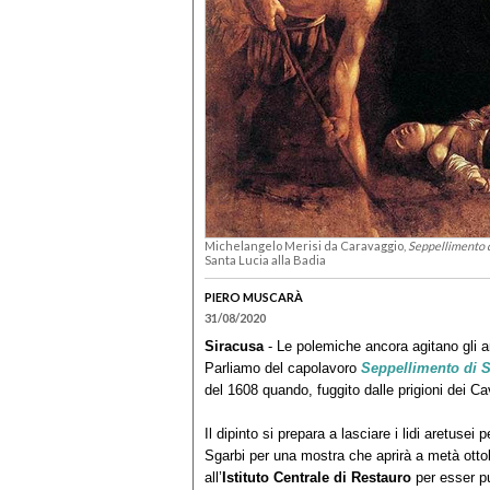
Michelangelo Merisi da Caravaggio,
Seppellimento d
Santa Lucia alla Badia
PIERO MUSCARÀ
31/08/2020
Siracusa
- Le polemiche ancora agitano gli an
Parliamo del capolavoro
Seppellimento di S
del 1608 quando, fuggito dalle prigioni dei Cava
Il dipinto si prepara a lasciare i lidi aretusei 
Sgarbi per una mostra che aprirà a metà ott
all’
Istituto Centrale di Restauro
per esser pu