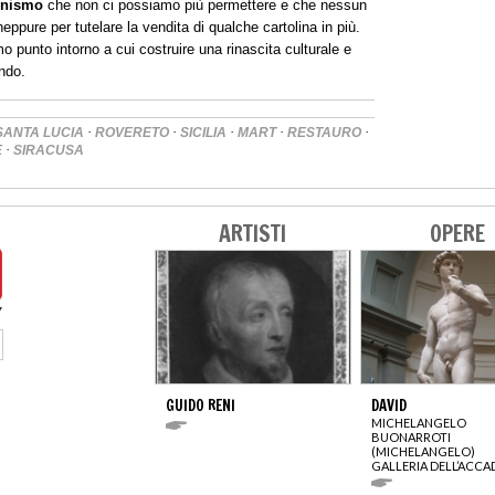
onismo
che non ci possiamo più permettere e che nessun
ppure per tutelare la vendita di qualche cartolina in più.
o punto intorno a cui costruire una rinascita culturale e
ndo.
·
·
·
·
·
SANTA LUCIA
ROVERETO
SICILIA
MART
RESTAURO
·
E
SIRACUSA
ARTISTI
OPERE
GUIDO RENI
DAVID
MICHELANGELO
BUONARROTI
(MICHELANGELO)
GALLERIA DELL’ACCA