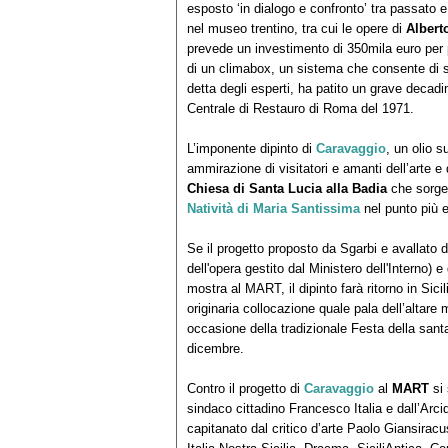
esposto ‘in dialogo e confronto’ tra passato e
nel museo trentino, tra cui le opere di
Albert
prevede un investimento di 350mila euro per p
di un climabox, un sistema che consente di st
detta degli esperti, ha patito un grave decadi
Centrale di Restauro di Roma del 1971.
L’imponente dipinto di
Caravaggio
, un olio s
ammirazione di visitatori e amanti dell’arte 
Chiesa di Santa Lucia alla Badia
che sorge
Natività di Maria Santissima
nel punto più el
Se il progetto proposto da Sgarbi e avallato 
dell'opera gestito dal Ministero dell'Interno) 
mostra al MART, il dipinto farà ritorno in Sici
originaria collocazione quale pala dell’altare
occasione della tradizionale Festa della santa
dicembre.
Contro il progetto di
Caravaggio
al
MART
si 
sindaco cittadino Francesco Italia e dall’Arci
capitanato dal critico d’arte Paolo Giansiracus