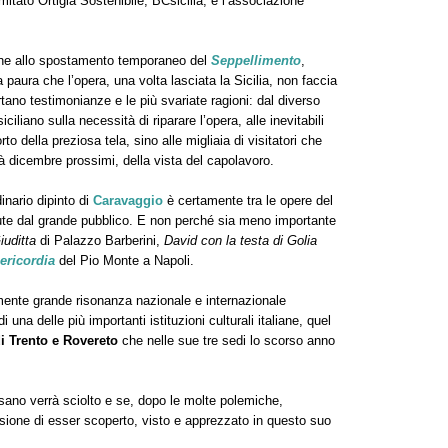
mitato Ortigia Sostenibile, BCsicilia, e l’associazione
pone allo spostamento temporaneo del
Seppellimento
,
la paura che l’opera, una volta lasciata la Sicilia, non faccia
rtano testimonianze e le più svariate ragioni: dal diverso
iciliano sulla necessità di riparare l’opera, alle inevitabili
rto della preziosa tela, sino alle migliaia di visitatori che
à dicembre prossimi, della vista del capolavoro.
inario dipinto di
Caravaggio
è certamente tra le opere del
te dal grande pubblico. E non perché sia meno importante
iuditta
di Palazzo Barberini,
David con la testa di Golia
ericordia
del Pio Monte a Napoli.
ente grande risonanza nazionale e internazionale
 una delle più importanti istituzioni culturali italiane, quel
 Trento e Rovereto
che nelle sue tre sedi lo scorso anno
sano verrà sciolto e se, dopo le molte polemiche,
sione di esser scoperto, visto e apprezzato in questo suo