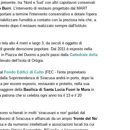
 presente, tra ‘Nord e Sud’ con altri capolavori conservati
o Burri
. L'intervento di restauro progettato dal MART
ortare a termine l'intervento conservativo e dotare l'opera
abilizzare l'umidità a contatto con la preziosa tela che, a
mento dopo il restauro realizzato sempre dall'Istituto
u tela alto 4 metri e largo 3, da secoli è oggetto di
e di grande devozione popolare. Dal 2011 è esposto nella
 in Piazza del Duomo a pochi passi dalla
Cattedrale della
evato dell’Isola di Ortigia.
dal
Fondo Edifici di Culto
(FEC - l'ente proprietario
e dalla Soprintendenza di Siracusa andrà in porto, dopo la
lia per essere esposto, restaurato e protetto, nella sua
 maggiore della
Basilica di Santa Lucia Fuori le Mura
in
 patrona che si celebra ogni anno tra il 13 e il 20
sono schierati in molti ‘siracusani e non' guidati dal
diocesi di Siracusa e affiancati da un ampio '
fronte del No
'
a e da numerosi intellettuali e associazioni locali tra cui