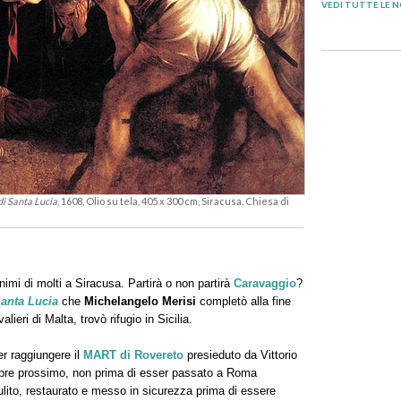
VEDI TUTTE LE N
i Santa Lucia
, 1608, Olio su tela, 405 x 300 cm, Siracusa, Chiesa di
imi di molti a Siracusa. Partirà o non partirà
Caravaggio
?
anta Lucia
che
Michelangelo Merisi
completò alla fine
lieri di Malta, trovò rifugio in Sicilia.
per raggiungere il
MART di Rovereto
presieduto da Vittorio
obre prossimo, non prima di esser passato a Roma
lito, restaurato e messo in sicurezza prima di essere