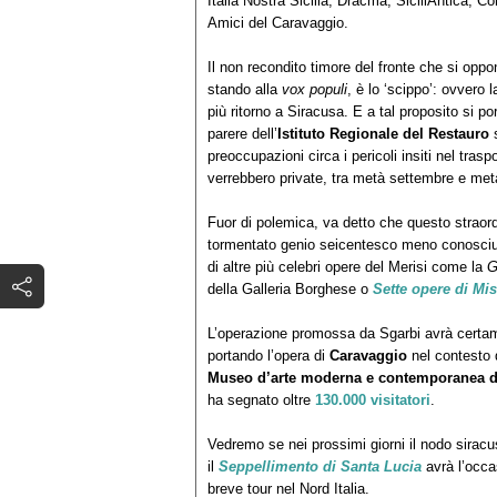
Italia Nostra Sicilia, Dracma, SiciliAntica, Co
Amici del Caravaggio.
Il non recondito timore del fronte che si op
stando alla
vox populi
, è lo ‘scippo’: ovvero 
più ritorno a Siracusa. E a tal proposito si po
parere dell’
Istituto Regionale del Restauro
s
preoccupazioni circa i pericoli insiti nel traspo
verrebbero private, tra metà settembre e met
Fuor di polemica, va detto che questo straord
tormentato genio seicentesco meno conosciu
di altre più celebri opere del Merisi come la
G
della Galleria Borghese o
Sette opere di Mis
L’operazione promossa da Sgarbi avrà certam
portando l’opera di
Caravaggio
nel contesto di
Museo d’arte moderna e contemporanea di
ha segnato oltre
130.000 visitatori
.
Vedremo se nei prossimi giorni il nodo siracu
il
Seppellimento di Santa Lucia
avrà l’occa
breve tour nel Nord Italia.