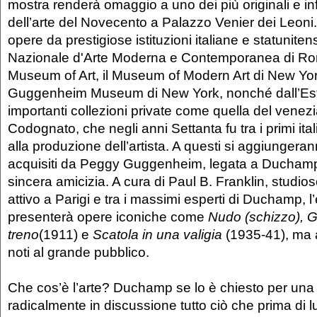
mostra renderà omaggio a uno dei più originali e inf
dell’arte del Novecento a Palazzo Venier dei Leoni. 
opere da prestigiose istituzioni italiane e statuniten
Nazionale d'Arte Moderna e Contemporanea di Roma
Museum of Art, il Museum of Modern Art di New Yor
Guggenheim Museum di New York, nonché dall’Es
importanti collezioni private come quella del venezia
Codognato, che negli anni Settanta fu tra i primi ital
alla produzione dell’artista. A questi si aggiungeran
acquisiti da Peggy Guggenheim, legata a Ducham
sincera amicizia. A cura di Paul B. Franklin, studio
attivo a Parigi e tra i massimi esperti di Duchamp, 
presenterà opere iconiche come
Nudo (schizzo), Gi
treno
(1911) e
Scatola in una valigia
(1935-41), ma 
noti al grande pubblico.
Che cos’è l’arte? Duchamp se lo è chiesto per una
radicalmente in discussione tutto ciò che prima di l