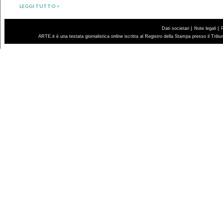
LEGGI TUTTO >
|
|
Dati societari
Note legali
ARTE.it è una testata giornalistica online iscritta al Registro della Stampa presso il Trib