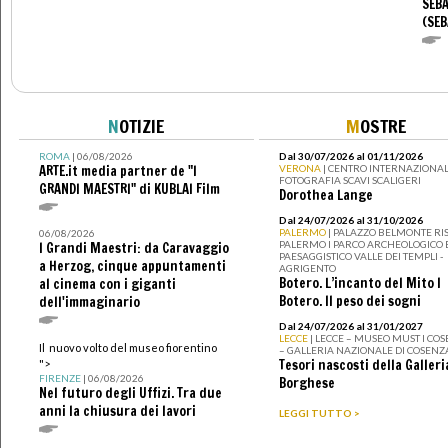
SEBA
(SEB
N
OTIZIE
M
OSTRE
ROMA
| 06/08/2026
Dal 30/07/2026 al 01/11/2026
ARTE.it media partner de "I
VERONA
| CENTRO INTERNAZIONAL
FOTOGRAFIA SCAVI SCALIGERI
GRANDI MAESTRI" di KUBLAI Film
Dorothea Lange
Dal 24/07/2026 al 31/10/2026
PALERMO
| PALAZZO BELMONTE RIS
06/08/2026
PALERMO I PARCO ARCHEOLOGICO 
I Grandi Maestri: da Caravaggio
PAESAGGISTICO VALLE DEI TEMPLI -
a Herzog, cinque appuntamenti
AGRIGENTO
Botero. L’incanto del Mito I
al cinema con i giganti
Botero. Il peso dei sogni
dell'immaginario
Dal 24/07/2026 al 31/01/2027
LECCE
| LECCE – MUSEO MUST I CO
Il nuovo volto del museo fiorentino
– GALLERIA NAZIONALE DI COSENZ
Tesori nascosti della Galleri
">
FIRENZE
| 06/08/2026
Borghese
Nel futuro degli Uffizi. Tra due
anni la chiusura dei lavori
LEGGI TUTTO >