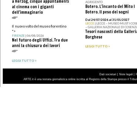
a Herzog, cinque appuntamenti
AGRIGENTO
Botero. L’incanto del Mito I
al cinema con i giganti
Botero. Il peso dei sogni
dell'immaginario
Dal 24/07/2026 al 31/01/2027
LECCE
| LECCE – MUSEO MUST I CO
Il nuovo volto del museo fiorentino
– GALLERIA NAZIONALE DI COSENZ
Tesori nascosti della Galleri
">
FIRENZE
| 06/08/2026
Borghese
Nel futuro degli Uffizi. Tra due
anni la chiusura dei lavori
LEGGI TUTTO >
LEGGI TUTTO >
|
|
Dati societari
Note legali
ARTE.it è una testata giornalistica online iscritta al Registro della Stampa presso il Trib