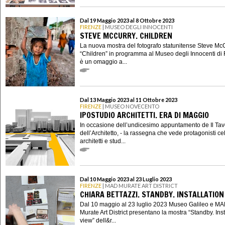
Dal 19 Maggio 2023 al 8 Ottobre 2023
FIRENZE
| MUSEO DEGLI INNOCENTI
STEVE MCCURRY. CHILDREN
La nuova mostra del fotografo statunitense Steve Mc
“Children” in programma al Museo degli Innocenti di 
è un omaggio a...
Dal 13 Maggio 2023 al 11 Ottobre 2023
FIRENZE
| MUSEO NOVECENTO
IPOSTUDIO ARCHITETTI. ERA DI MAGGIO
In occasione dell’undicesimo appuntamento de Il Tav
dell’Architetto, - la rassegna che vede protagonisti ce
architetti e stud...
Dal 10 Maggio 2023 al 23 Luglio 2023
FIRENZE
| MAD MURATE ART DISTRICT
CHIARA BETTAZZI. STANDBY. INSTALLATION
Dal 10 maggio al 23 luglio 2023 Museo Galileo e M
Murate Art District presentano la mostra “Standby. Inst
view” dell&r...