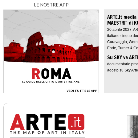
LE NOSTRE APP
ARTE.it media
MAESTRI" di K
20 aprile 2027, A
italiane cinque do
Caravaggio, Werne
Ende, Turner & Co
Su SKY va AR
documentario prod
agosto su Sky Arte
VEDI TUTTE LE APP
>