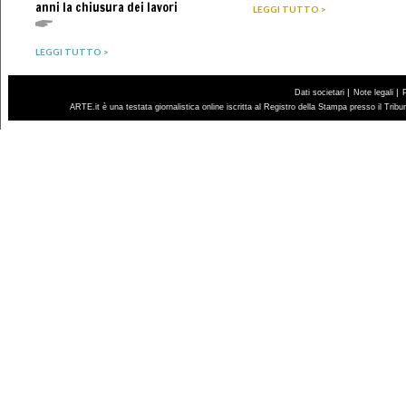
anni la chiusura dei lavori
LEGGI TUTTO >
LEGGI TUTTO >
|
|
Dati societari
Note legali
ARTE.it è una testata giornalistica online iscritta al Registro della Stampa presso il Trib