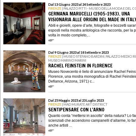
Dal 13 Giugno 2023 al 24 Settembre 2023
FIRENZE
| PALAZZO PITTI - MUSEO DELLA MODA E DEL 
GERMANA MARUCELLI (1905-1983). UNA
VISIONARIA ALLE ORIGINI DEL MADE IN ITAL
Abiti e gioielli, opere d’arte, fotografie e bozzetti sar
esposti nella mostra antologica che racconta, per la 
volta in modo completo,...
Dal 9 Giugno 2023 al 18 Settembre 2023
FIRENZE
| MUSEO STEFANO BARDINI, PALAZZO MEDICI R
MUSEO MARINO MARINI
RACHEL FEINSTEIN IN FLORENCE
Museo Novecento è lieto di annunciare Rachel Feinst
Florence, una mostra monografica di Rachel Feinstein
Defiance, Arizona, 1971) c...
Dal 25 Maggio 2023 al 23 Luglio 2023
FIRENZE
| MAD MURATE ART DISTRICT
SENTIPENSARE CON L’ARNO
Quanto conta “mettersi in ascolto” della natura? Lo fa
scienziati che accendono campanelli d’allarme, lo fa
anche artisti ...