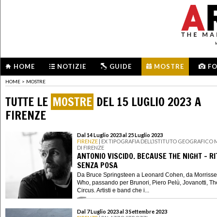
HOME
NOTIZIE
GUIDE
MOSTRE
F
HOME
>
MOSTRE
TUTTE LE
MOSTRE
DEL 15 LUGLIO 2023 A
FIRENZE
Dal 14 Luglio 2023 al 25 Luglio 2023
FIRENZE
| EX TIPOGRAFIA DELL’ISTITUTO GEOGRAFICO 
DI FIRENZE
ANTONIO VISCIDO. BECAUSE THE NIGHT - RI
SENZA POSA
Da Bruce Springsteen a Leonard Cohen, da Morrisse
Who, passando per Brunori, Piero Pelù, Jovanotti, T
Circus. Artisti e band che i...
Dal 7 Luglio 2023 al 3 Settembre 2023