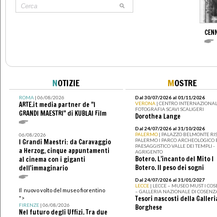
CENN
N
OTIZIE
M
OSTRE
ROMA
| 06/08/2026
Dal 30/07/2026 al 01/11/2026
ARTE.it media partner de "I
VERONA
| CENTRO INTERNAZIONAL
FOTOGRAFIA SCAVI SCALIGERI
GRANDI MAESTRI" di KUBLAI Film
Dorothea Lange
Dal 24/07/2026 al 31/10/2026
PALERMO
| PALAZZO BELMONTE RIS
06/08/2026
PALERMO I PARCO ARCHEOLOGICO 
I Grandi Maestri: da Caravaggio
PAESAGGISTICO VALLE DEI TEMPLI -
a Herzog, cinque appuntamenti
AGRIGENTO
Botero. L’incanto del Mito I
al cinema con i giganti
Botero. Il peso dei sogni
dell'immaginario
Dal 24/07/2026 al 31/01/2027
LECCE
| LECCE – MUSEO MUST I CO
Il nuovo volto del museo fiorentino
– GALLERIA NAZIONALE DI COSENZ
Tesori nascosti della Galleri
">
FIRENZE
| 06/08/2026
Borghese
Nel futuro degli Uffizi. Tra due