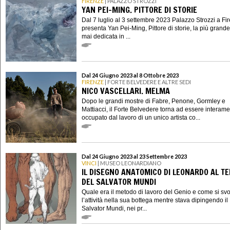
FIRENZE
| PALAZZO STROZZI
YAN PEI-MING. PITTORE DI STORIE
Dal 7 luglio al 3 settembre 2023 Palazzo Strozzi a Fi
presenta Yan Pei-Ming, Pittore di storie, la più grand
mai dedicata in ...
Dal 24 Giugno 2023 al 8 Ottobre 2023
FIRENZE
| FORTE BELVEDERE E ALTRE SEDI
NICO VASCELLARI. MELMA
Dopo le grandi mostre di Fabre, Penone, Gormley e
Mattiacci, il Forte Belvedere torna ad essere interam
occupato dal lavoro di un unico artista co...
Dal 24 Giugno 2023 al 23 Settembre 2023
VINCI
| MUSEO LEONARDIANO
IL DISEGNO ANATOMICO DI LEONARDO AL T
DEL SALVATOR MUNDI
Quale era il metodo di lavoro del Genio e come si sv
l’attività nella sua bottega mentre stava dipingendo il
Salvator Mundi, nei pr...