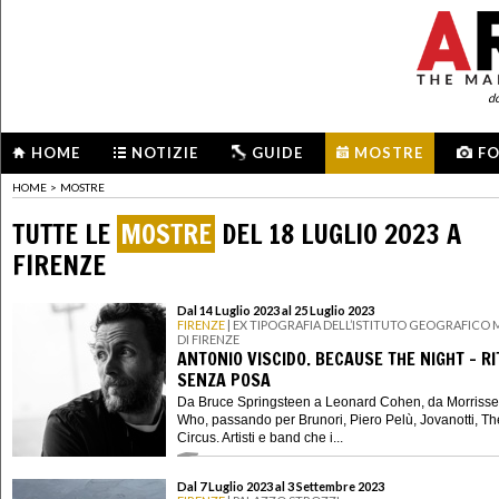
d
HOME
NOTIZIE
GUIDE
MOSTRE
F
HOME
>
MOSTRE
TUTTE LE
MOSTRE
DEL 18 LUGLIO 2023 A
FIRENZE
Dal 14 Luglio 2023 al 25 Luglio 2023
FIRENZE
| EX TIPOGRAFIA DELL’ISTITUTO GEOGRAFICO 
DI FIRENZE
ANTONIO VISCIDO. BECAUSE THE NIGHT - RI
SENZA POSA
Da Bruce Springsteen a Leonard Cohen, da Morrisse
Who, passando per Brunori, Piero Pelù, Jovanotti, T
Circus. Artisti e band che i...
Dal 7 Luglio 2023 al 3 Settembre 2023