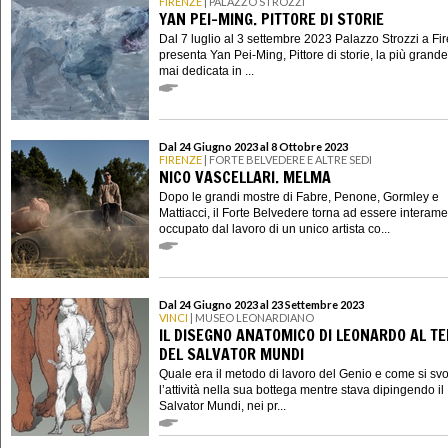
FIRENZE
| PALAZZO STROZZI
YAN PEI-MING. PITTORE DI STORIE
Dal 7 luglio al 3 settembre 2023 Palazzo Strozzi a Fi
presenta Yan Pei-Ming, Pittore di storie, la più grand
mai dedicata in ...
Dal 24 Giugno 2023 al 8 Ottobre 2023
FIRENZE
| FORTE BELVEDERE E ALTRE SEDI
NICO VASCELLARI. MELMA
Dopo le grandi mostre di Fabre, Penone, Gormley e
Mattiacci, il Forte Belvedere torna ad essere interam
occupato dal lavoro di un unico artista co...
Dal 24 Giugno 2023 al 23 Settembre 2023
VINCI
| MUSEO LEONARDIANO
IL DISEGNO ANATOMICO DI LEONARDO AL T
DEL SALVATOR MUNDI
Quale era il metodo di lavoro del Genio e come si sv
l’attività nella sua bottega mentre stava dipingendo il
Salvator Mundi, nei pr...