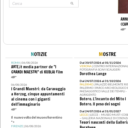
ANNI
(CAR
N
OTIZIE
M
OSTRE
ROMA
| 06/08/2026
Dal 30/07/2026 al 01/11/2026
ARTE.it media partner de "I
VERONA
| CENTRO INTERNAZIONAL
FOTOGRAFIA SCAVI SCALIGERI
GRANDI MAESTRI" di KUBLAI Film
Dorothea Lange
Dal 24/07/2026 al 31/10/2026
PALERMO
| PALAZZO BELMONTE RIS
06/08/2026
PALERMO I PARCO ARCHEOLOGICO 
I Grandi Maestri: da Caravaggio
PAESAGGISTICO VALLE DEI TEMPLI -
a Herzog, cinque appuntamenti
AGRIGENTO
Botero. L’incanto del Mito I
al cinema con i giganti
Botero. Il peso dei sogni
dell'immaginario
Dal 24/07/2026 al 31/01/2027
LECCE
| LECCE – MUSEO MUST I CO
Il nuovo volto del museo fiorentino
– GALLERIA NAZIONALE DI COSENZ
Tesori nascosti della Galleri
">
FIRENZE
| 06/08/2026
Borghese