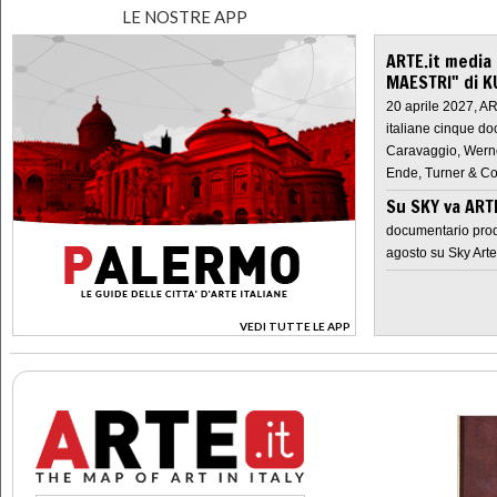
LE NOSTRE APP
ARTE.it media
MAESTRI" di K
20 aprile 2027, A
italiane cinque do
Caravaggio, Werne
Ende, Turner & Co
Su SKY va AR
documentario prod
agosto su Sky Arte
VEDI TUTTE LE APP
>