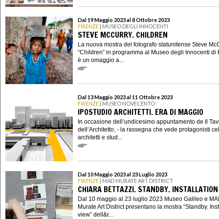
Dal 19 Maggio 2023 al 8 Ottobre 2023
FIRENZE
| MUSEO DEGLI INNOCENTI
STEVE MCCURRY. CHILDREN
La nuova mostra del fotografo statunitense Steve Mc
“Children” in programma al Museo degli Innocenti di 
è un omaggio a...
Dal 13 Maggio 2023 al 11 Ottobre 2023
FIRENZE
| MUSEO NOVECENTO
IPOSTUDIO ARCHITETTI. ERA DI MAGGIO
In occasione dell’undicesimo appuntamento de Il Tav
dell’Architetto, - la rassegna che vede protagonisti ce
architetti e stud...
Dal 10 Maggio 2023 al 23 Luglio 2023
FIRENZE
| MAD MURATE ART DISTRICT
CHIARA BETTAZZI. STANDBY. INSTALLATION
Dal 10 maggio al 23 luglio 2023 Museo Galileo e M
Murate Art District presentano la mostra “Standby. Inst
view” dell&r...