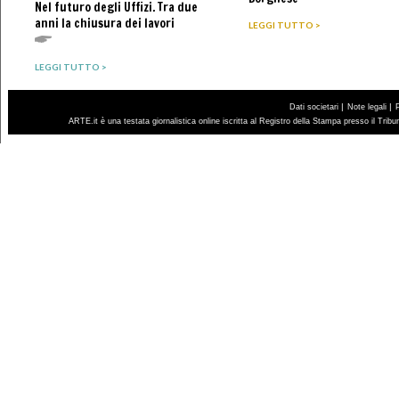
Nel futuro degli Uffizi. Tra due
anni la chiusura dei lavori
LEGGI TUTTO >
LEGGI TUTTO >
|
|
Dati societari
Note legali
ARTE.it è una testata giornalistica online iscritta al Registro della Stampa presso il Trib