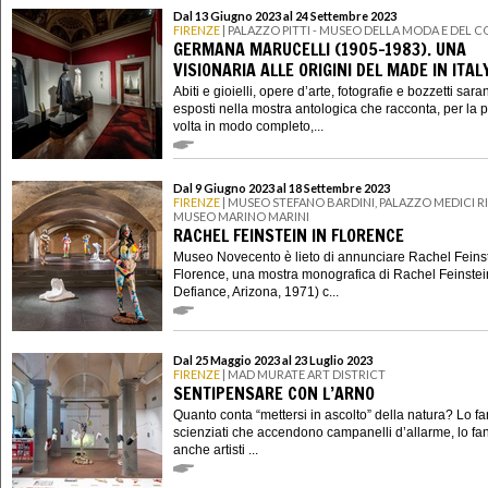
Dal 13 Giugno 2023 al 24 Settembre 2023
FIRENZE
| PALAZZO PITTI - MUSEO DELLA MODA E DEL 
GERMANA MARUCELLI (1905-1983). UNA
VISIONARIA ALLE ORIGINI DEL MADE IN ITAL
Abiti e gioielli, opere d’arte, fotografie e bozzetti sar
esposti nella mostra antologica che racconta, per la 
volta in modo completo,...
Dal 9 Giugno 2023 al 18 Settembre 2023
FIRENZE
| MUSEO STEFANO BARDINI, PALAZZO MEDICI R
MUSEO MARINO MARINI
RACHEL FEINSTEIN IN FLORENCE
Museo Novecento è lieto di annunciare Rachel Feinst
Florence, una mostra monografica di Rachel Feinstein
Defiance, Arizona, 1971) c...
Dal 25 Maggio 2023 al 23 Luglio 2023
FIRENZE
| MAD MURATE ART DISTRICT
SENTIPENSARE CON L’ARNO
Quanto conta “mettersi in ascolto” della natura? Lo fa
scienziati che accendono campanelli d’allarme, lo fa
anche artisti ...