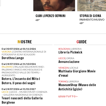
GIAN LORENZO BERNINI
STORIA DI GIONA
PAVIMENTO MUSIVO
M
OSTRE
G
UIDE
Dal 30/07/2026 al 01/11/2026
BOLOGNA
|
LIBRERIA
VERONA
| CENTRO INTERNAZIONALE DI
Libreria Pickwick
FOTOGRAFIA SCAVI SCALIGERI
Dorothea Lange
LECCE
|
OPERA
Annunciazione
Dal 24/07/2026 al 31/10/2026
PALERMO
| PALAZZO BELMONTE RISO -
VENEZIA
|
LOCALE
PALERMO I PARCO ARCHEOLOGICO E
Multisala Giorgione Movie
PAESAGGISTICO VALLE DEI TEMPLI -
d'essai
AGRIGENTO
Botero. L’incanto del Mito I
TORINO
|
LIBRERIA
Botero. Il peso dei sogni
MuseumShop (Museo delle
Antichità Egizie)
Dal 24/07/2026 al 31/01/2027
LECCE
| LECCE – MUSEO MUST I COSENZA
– GALLERIA NAZIONALE DI COSENZA
LEGGI TUTTO >
Tesori nascosti della Galleria
Borghese