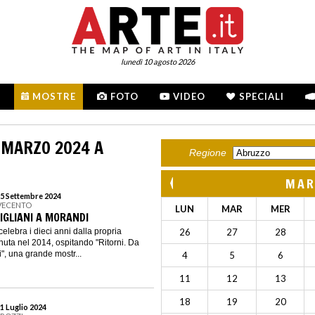
lunedì 10 agosto 2026
MOSTRE
FOTO
VIDEO
SPECIALI
 MARZO 2024 A
Regione
MAR
15 Settembre 2024
VECENTO
LUN
MAR
MER
IGLIANI A MORANDI
elebra i dieci anni dalla propria
26
27
28
uta nel 2014, ospitando "Ritorni. Da
", una grande mostr...
4
5
6
11
12
13
18
19
20
1 Luglio 2024