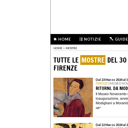
HOME
NOTIZIE
GUIDE
HOME
>
MOSTRE
TUTTE LE
MOSTRE
DEL 30
FIRENZE
Dal 23 Marzo 2024 al 
FIRENZE
| MUSEO NO
RITORNI. DA MOD
Il Museo Novecento c
inaugurazione, avven
Modigliani a Morandi
Dal 22 Marzo 2024 al 2