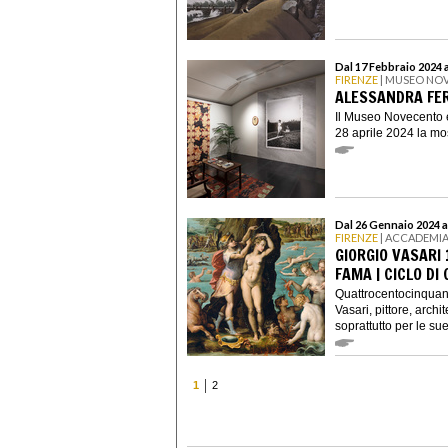
Dal 17 Febbraio 2024 a
FIRENZE
| MUSEO NO
ALESSANDRA FER
Il Museo Novecento è 
28 aprile 2024 la mos
Dal 26 Gennaio 2024 a
FIRENZE
| ACCADEMIA
GIORGIO VASARI 
FAMA | CICLO DI
Quattrocentocinquant
Vasari, pittore, archit
soprattutto per le sue 
1
2