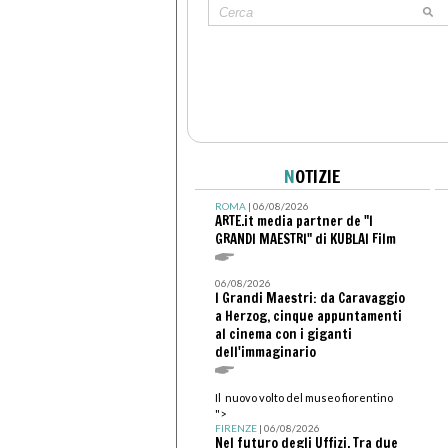
N
OTIZIE
ROMA
| 06/08/2026
ARTE.it media partner de "I
GRANDI MAESTRI" di KUBLAI Film
06/08/2026
I Grandi Maestri: da Caravaggio
a Herzog, cinque appuntamenti
al cinema con i giganti
dell'immaginario
Il nuovo volto del museo fiorentino
">
FIRENZE
| 06/08/2026
Nel futuro degli Uffizi. Tra due