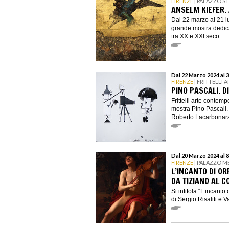
FIRENZE
| PALAZZO S
ANSELM KIEFER.
Dal 22 marzo al 21 l
grande mostra dedica
tra XX e XXI seco...
Dal 22 Marzo 2024 al 
FIRENZE
| FRITTELLI
PINO PASCALI. 
Frittelli arte contem
mostra Pino Pascali.
Roberto Lacarbonara,
Dal 20 Marzo 2024 al 
FIRENZE
| PALAZZO M
L’INCANTO DI OR
DA TIZIANO AL 
Si intitola “L’incanto
di Sergio Risaliti e V