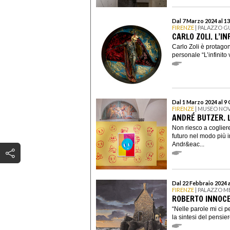
Dal 7 Marzo 2024 al 13
FIRENZE
| PALAZZO G
CARLO ZOLI. L’I
Carlo Zoli è protagon
personale “L’infinito
Dal 1 Marzo 2024 al 9
FIRENZE
| MUSEO NO
ANDRÉ BUTZER. 
Non riesco a cogliere
futuro nel modo più in
Andr&eac...
Dal 22 Febbraio 2024 
FIRENZE
| PALAZZO M
ROBERTO INNOCE
“Nelle parole mi ci pe
la sintesi del pensier