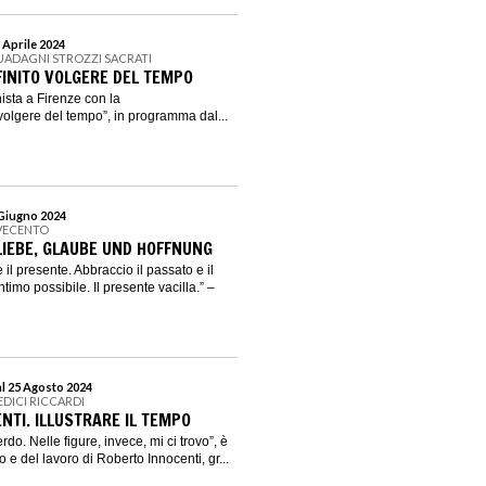
 Aprile 2024
UADAGNI STROZZI SACRATI
NFINITO VOLGERE DEL TEMPO
ista a Firenze con la
 volgere del tempo”, in programma dal...
 Giugno 2024
VECENTO
LIEBE, GLAUBE UND HOFFNUNG
 il presente. Abbraccio il passato e il
timo possibile. Il presente vacilla.” –
al 25 Agosto 2024
EDICI RICCARDI
NTI. ILLUSTRARE IL TEMPO
rdo. Nelle figure, invece, mi ci trovo”, è
o e del lavoro di Roberto Innocenti, gr...