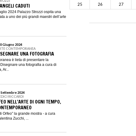
TROZZI
25
26
27
 ANGELI CADUTI
uglio 2024 Palazzo Strozzi ospita una
ta a uno dei più grandi maestri dell’arte
30 Giugno 2024
 ARTE CONTEMPORANEA
DISEGNARE UNA FOTOGRAFIA
poranea è lieta di presentare la
 Disegnare una fotografia a cura di
 Ar...
8 Settembre 2024
EDICI RICCARDI
FEO NELL’ARTE DI OGNI TEMPO,
CONTEMPORANEO
 di Orfeo” la grande mostra - a cura
alentina Zucchi, ...