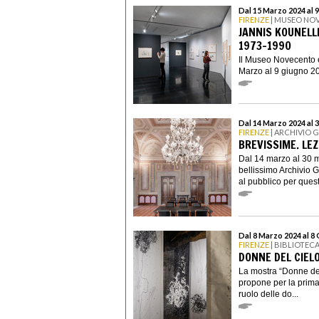
Dal 15 Marzo 2024 al 
FIRENZE
| MUSEO NO
JANNIS KOUNELLI
1973–1990
Il Museo Novecento è 
Marzo al 9 giugno 20
Dal 14 Marzo 2024 al 
FIRENZE
| ARCHIVIO 
BREVISSIME. LEZ
Dal 14 marzo al 30 m
bellissimo Archivio 
al pubblico per questa
Dal 8 Marzo 2024 al 8
FIRENZE
| BIBLIOTEC
DONNE DEL CIELO
La mostra “Donne del
propone per la prima 
ruolo delle do...