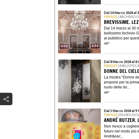
Dal 14 Marzo 2024 al 
FIRENZE
| ARCHIVIO 
BREVISSIME. LEZ
Dal 14 marzo al 30 m
bellissimo Archivio 
al pubblico per questa
Dal 8 Marzo 2024 al 8
FIRENZE
| BIBLIOTEC
DONNE DEL CIELO
La mostra “Donne del
propone per la prima 
ruolo delle do...
Dal 1 Marzo 2024 al 9
FIRENZE
| MUSEO NO
ANDRÉ BUTZER. 
Non riesco a cogliere
futuro nel modo più in
Andr&eac...