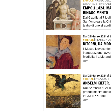
EMPOLI
| MUSEO DELL
DI SANTO STEFANO D
EMPOLI 1424. MA
RINASCIMENTO
Dal 6 aprile al 7 lug
Sant’Andrea e la Chi
teatro di uno straordi
Dal 23 Marzo 2024 al 
FIRENZE
| MUSEO NO
RITORNI. DA MOD
Il Museo Novecento c
inaugurazione, avven
Modigliani a Morandi
Dal 22 Marzo 2024 al 2
FIRENZE
| PALAZZO S
ANSELM KIEFER.
Dal 22 marzo al 21 l
grande mostra dedica
tra XX e XXI seco...