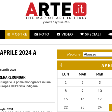
giovedì 6 agosto 2026
MOSTRE
FOTO
VIDEO
SPECIALI
APRILE 2024 A
Regione
APR
28 Luglio 2024
LUN
MAR
MER
RERARERUNGAR
rungar è la prima monografica in una
1
2
3
europea dell’artista indigena
..
8
9
10
15
16
17
22
23
24
Luglio 2024