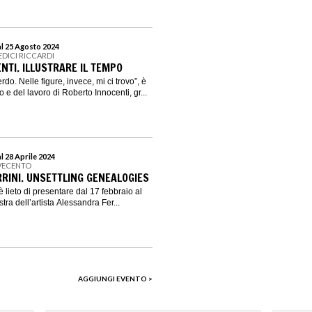
al 25 Agosto 2024
EDICI RICCARDI
NTI. ILLUSTRARE IL TEMPO
rdo. Nelle figure, invece, mi ci trovo”, è
o e del lavoro di Roberto Innocenti, gr...
l 28 Aprile 2024
VECENTO
RINI. UNSETTLING GENEALOGIES
lieto di presentare dal 17 febbraio al
tra dell’artista Alessandra Fer...
AGGIUNGI EVENTO >