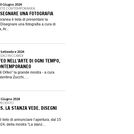
30 Giugno 2024
 ARTE CONTEMPORANEA
DISEGNARE UNA FOTOGRAFIA
poranea è lieta di presentare la
 Disegnare una fotografia a cura di
 Ar...
8 Settembre 2024
EDICI RICCARDI
FEO NELL’ARTE DI OGNI TEMPO,
CONTEMPORANEO
 di Orfeo” la grande mostra - a cura
alentina Zucchi, ...
9 Giugno 2024
VECENTO
S. LA STANZA VEDE. DISEGNI
lieto di annunciare l’apertura, dal 15
24, della mostra “La stanz...