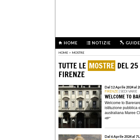
HOME
NOTIZIE
GUIDE
HOME
>
MOSTRE
TUTTE LE
MOSTRE
DEL 25 
FIRENZE
Dal 12 Aprile 2024 al 
FIRENZE
| SEDI VARIE
WELCOME TO BA
Welcome to Barerare
istituzione pubblica 
australiana Maree Cl.
Dal 6 Aprile 2024 al 7 