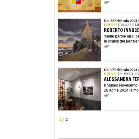
Dal 22 Febbraio 2024 
FIRENZE
| PALAZZO M
ROBERTO INNOCE
“Nelle parole mi ci pe
la sintesi del pensier
Dal 17 Febbraio 2024 a
FIRENZE
| MUSEO NO
ALESSANDRA FER
Il Museo Novecento è 
28 aprile 2024 la mos
1
2