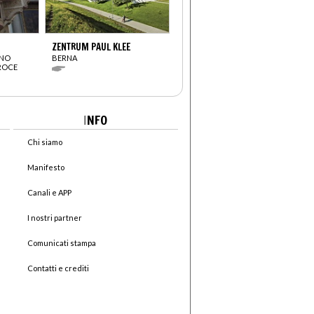
ZENTRUM PAUL KLEE
ANO
BERNA
CROCE
I
NFO
Chi siamo
Manifesto
Canali e APP
I nostri partner
Comunicati stampa
Contatti e crediti