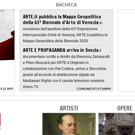
BACHECA
ARTE.it pubblica la Mappa Geopolitica
della 61ª Biennale d'Arte di Venezia
In
occasione dell'apertura della 61ª Esposizione
Internazionale d'Arte di Venezia, ARTE.it pubblica la
Mappa Geopolitica della Biennale 2026
ARTE E PROPAGANDA arriva in Svezia
Il
documentario scritto e diretto da Eleonora Zamparutti
e Piero Muscarà per ARTE.it Originals in
collaborazione con Rai Cultura, arriva a Stoccolma
grazie all'accordo di distribuzione siglato da
Mediawan Rights con il canale televisivo svedese
Axess TV.
E LE APP
COMUNICATI STAMPA
>
ARTISTI
OPERE