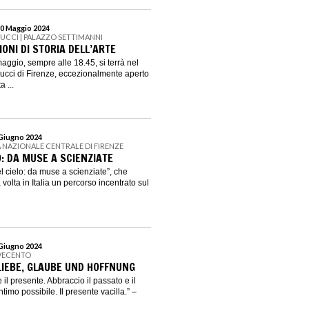
30 Maggio 2024
GUCCI | PALAZZO SETTIMANNI
IONI DI STORIA DELL’ARTE
aggio, sempre alle 18.45, si terrà nel
Gucci di Firenze, eccezionalmente aperto
 ...
 Giugno 2024
A NAZIONALE CENTRALE DI FIRENZE
: DA MUSE A SCIENZIATE
 cielo: da muse a scienziate”, che
volta in Italia un percorso incentrato sul
 Giugno 2024
VECENTO
LIEBE, GLAUBE UND HOFFNUNG
 il presente. Abbraccio il passato e il
timo possibile. Il presente vacilla.” –