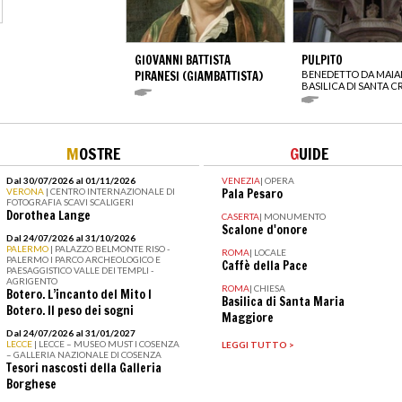
GIOVANNI BATTISTA
PULPITO
PIRANESI (GIAMBATTISTA)
BENEDETTO DA MAI
BASILICA DI SANTA 
M
OSTRE
G
UIDE
Dal 30/07/2026 al 01/11/2026
VENEZIA
|
OPERA
VERONA
| CENTRO INTERNAZIONALE DI
Pala Pesaro
FOTOGRAFIA SCAVI SCALIGERI
Dorothea Lange
CASERTA
|
MONUMENTO
Scalone d'onore
Dal 24/07/2026 al 31/10/2026
PALERMO
| PALAZZO BELMONTE RISO -
ROMA
|
LOCALE
PALERMO I PARCO ARCHEOLOGICO E
Caffè della Pace
PAESAGGISTICO VALLE DEI TEMPLI -
AGRIGENTO
ROMA
|
CHIESA
Botero. L’incanto del Mito I
Basilica di Santa Maria
Botero. Il peso dei sogni
Maggiore
Dal 24/07/2026 al 31/01/2027
LECCE
| LECCE – MUSEO MUST I COSENZA
LEGGI TUTTO >
– GALLERIA NAZIONALE DI COSENZA
Tesori nascosti della Galleria
Borghese