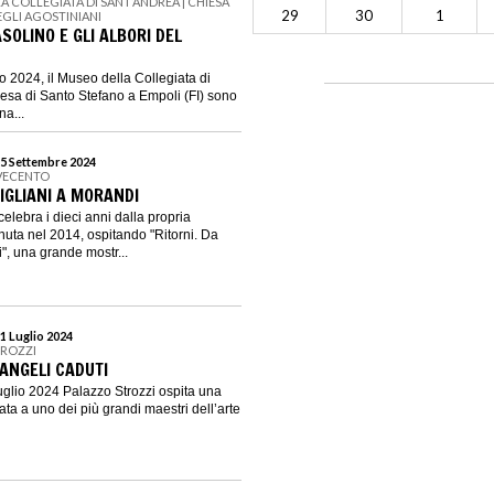
A COLLEGIATA DI SANT’ANDREA | CHIESA
29
30
1
EGLI AGOSTINIANI
SOLINO E GLI ALBORI DEL
lio 2024, il Museo della Collegiata di
esa di Santo Stefano a Empoli (FI) sono
na...
15 Settembre 2024
VECENTO
IGLIANI A MORANDI
elebra i dieci anni dalla propria
uta nel 2014, ospitando "Ritorni. Da
", una grande mostr...
1 Luglio 2024
TROZZI
 ANGELI CADUTI
uglio 2024 Palazzo Strozzi ospita una
ta a uno dei più grandi maestri dell’arte