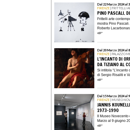
Dal 22 Marzo 2024 al 
FIRENZE
| FRITTELLI
PINO PASCALI. 
Frittelli arte contem
mostra Pino Pascali.
Roberto Lacarbonara,
Dal 20 Marzo 2024 al 
FIRENZE
| PALAZZO M
L’INCANTO DI OR
DA TIZIANO AL 
Si intitola “L’incanto
di Sergio Risaliti e V
Dal 15 Marzo 2024 al 
FIRENZE
| MUSEO NO
JANNIS KOUNELLI
1973–1990
Il Museo Novecento è 
Marzo al 9 giugno 20