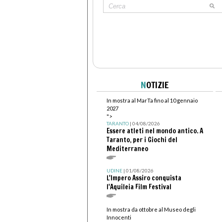
N
OTIZIE
In mostra al MarTa fino al 10 gennaio
2027
">
TARANTO
| 04/08/2026
Essere atleti nel mondo antico. A
Taranto, per i Giochi del
Mediterraneo
UDINE
| 01/08/2026
L'Impero Assiro conquista
l'Aquileia Film Festival
In mostra da ottobre al Museo degli
Innocenti