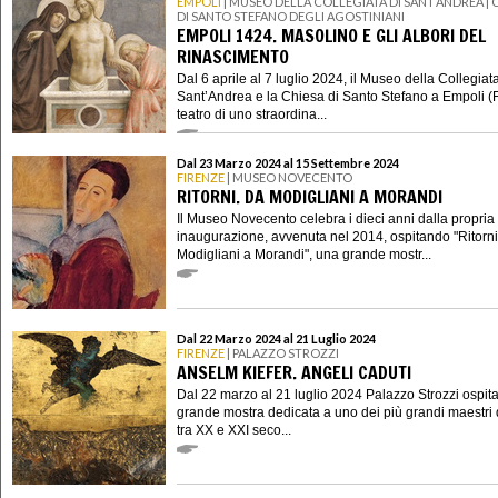
EMPOLI
| MUSEO DELLA COLLEGIATA DI SANT’ANDREA | 
DI SANTO STEFANO DEGLI AGOSTINIANI
EMPOLI 1424. MASOLINO E GLI ALBORI DEL
RINASCIMENTO
Dal 6 aprile al 7 luglio 2024, il Museo della Collegiata
Sant’Andrea e la Chiesa di Santo Stefano a Empoli (
teatro di uno straordina...
Dal 23 Marzo 2024 al 15 Settembre 2024
FIRENZE
| MUSEO NOVECENTO
RITORNI. DA MODIGLIANI A MORANDI
Il Museo Novecento celebra i dieci anni dalla propria
inaugurazione, avvenuta nel 2014, ospitando "Ritorni
Modigliani a Morandi", una grande mostr...
Dal 22 Marzo 2024 al 21 Luglio 2024
FIRENZE
| PALAZZO STROZZI
ANSELM KIEFER. ANGELI CADUTI
Dal 22 marzo al 21 luglio 2024 Palazzo Strozzi ospit
grande mostra dedicata a uno dei più grandi maestri d
tra XX e XXI seco...