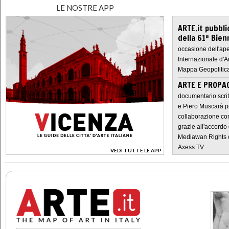
LE NOSTRE APP
ARTE.it pubbli
della 61ª Bien
occasione dell'ape
Internazionale d'A
Mappa Geopolitica
ARTE E PROPAG
documentario scrit
e Piero Muscarà pe
collaborazione con
grazie all'accordo 
Mediawan Rights c
Axess TV.
VEDI TUTTE LE APP
>