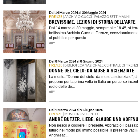
Dal 14 Marzo 2024 al 30 Maggio 2024
FIRENZE
| ARCHIVIO GUCCI | PALAZZO SETTIMANNI
BREVISSIME. LEZIONI DI STORIA DELL’ARTE
Dal 14 marzo al 30 maggio, sempre alle 18.45, si terr
bellissimo Archivio Gucci di Firenze, eccezionalment
al pubblico per questa ...
Dal 8 Marzo 2024 al 8 Giugno 2024
FIRENZE
| BIBLIOTECA NAZIONALE CENTRALE DI FIRENZ
DONNE DEL CIELO: DA MUSE A SCIENZIATE
La mostra “Donne del cielo: da muse a scienziate”, c
propone per la prima volta in Italia un percorso incent
ruolo delle do...
Dal 1 Marzo 2024 al 9 Giugno 2024
FIRENZE
| MUSEO NOVECENTO
ANDRÉ BUTZER. LIEBE, GLAUBE UND HOFFN
Non riesco a cogliere il presente. Abbraccio il passato
futuro nel modo più intimo possibile. Il presente vacill
Andr&eac...