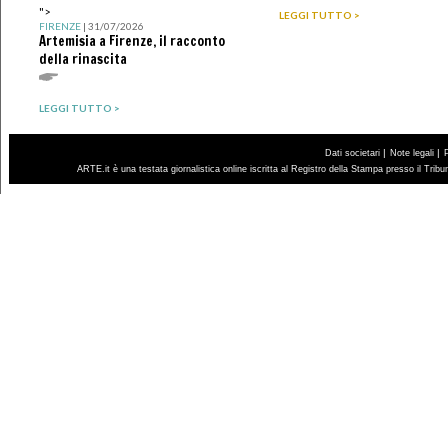
">
LEGGI TUTTO >
FIRENZE
| 31/07/2026
Artemisia a Firenze, il racconto
della rinascita
LEGGI TUTTO >
|
|
Dati societari
Note legali
ARTE.it è una testata giornalistica online iscritta al Registro della Stampa presso il Trib