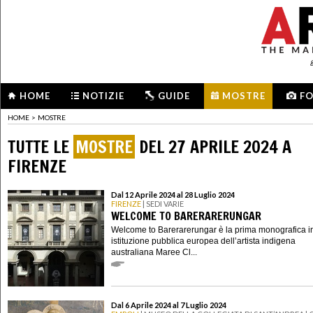
HOME
NOTIZIE
GUIDE
MOSTRE
F
HOME
>
MOSTRE
TUTTE LE
MOSTRE
DEL 27 APRILE 2024 A
FIRENZE
Dal 12 Aprile 2024 al 28 Luglio 2024
FIRENZE
| SEDI VARIE
WELCOME TO BARERARERUNGAR
Welcome to Barerarerungar è la prima monografica i
istituzione pubblica europea dell’artista indigena
australiana Maree Cl...
Dal 6 Aprile 2024 al 7 Luglio 2024