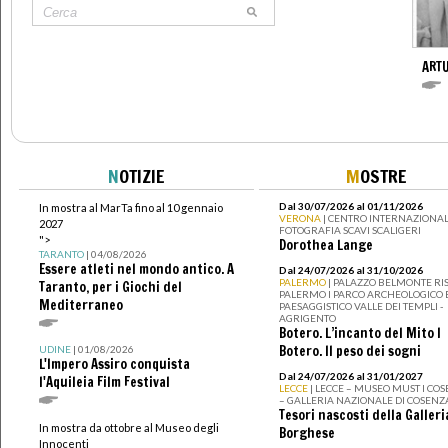
ART
N
OTIZIE
M
OSTRE
Dal 30/07/2026 al 01/11/2026
In mostra al MarTa fino al 10 gennaio
VERONA
| CENTRO INTERNAZIONAL
2027
FOTOGRAFIA SCAVI SCALIGERI
">
Dorothea Lange
TARANTO
| 04/08/2026
Essere atleti nel mondo antico. A
Dal 24/07/2026 al 31/10/2026
PALERMO
| PALAZZO BELMONTE RIS
Taranto, per i Giochi del
PALERMO I PARCO ARCHEOLOGICO 
Mediterraneo
PAESAGGISTICO VALLE DEI TEMPLI -
AGRIGENTO
Botero. L’incanto del Mito I
Botero. Il peso dei sogni
UDINE
| 01/08/2026
L'Impero Assiro conquista
Dal 24/07/2026 al 31/01/2027
l'Aquileia Film Festival
LECCE
| LECCE – MUSEO MUST I CO
– GALLERIA NAZIONALE DI COSENZ
Tesori nascosti della Galleri
In mostra da ottobre al Museo degli
Borghese
Innocenti