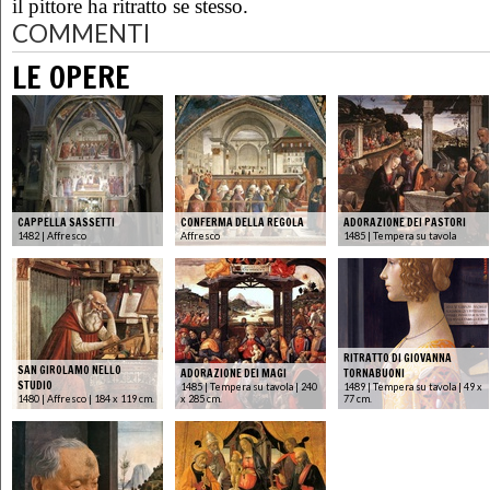
il pittore ha ritratto se stesso.
COMMENTI
LE OPERE
CAPPELLA SASSETTI
CONFERMA DELLA REGOLA
ADORAZIONE DEI PASTORI
1482 | Affresco
Affresco
1485 | Tempera su tavola
RITRATTO DI GIOVANNA
SAN GIROLAMO NELLO
ADORAZIONE DEI MAGI
TORNABUONI
STUDIO
1485 | Tempera su tavola | 240
1489 | Tempera su tavola | 49 x
1480 | Affresco | 184 x 119 cm.
x 285 cm.
77 cm.