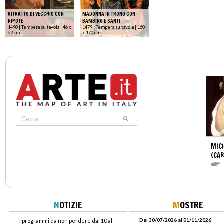
RITRATTO DI VECCHIO CON
MADONNA IN TRONO CON
NIPOTE
BAMBINO E SANTI
1490 | Tempera su tavola | 46 x
1479 | Tempera su tavola | 160
62 cm.
x 170 cm.
MIC
(CA
N
OTIZIE
M
OSTRE
Dal 30/07/2026 al 01/11/2026
I programmi da non perdere dal 10 al