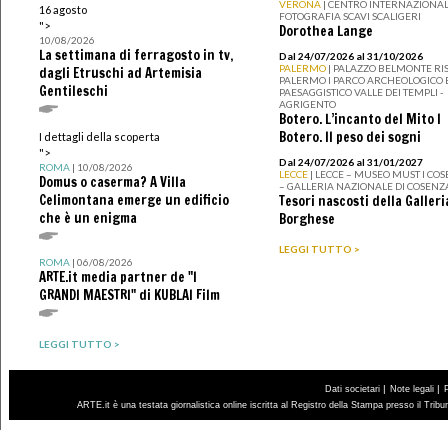
VERONA
| CENTRO INTERNAZIONAL
16 agosto
FOTOGRAFIA SCAVI SCALIGERI
">
Dorothea Lange
10/08/2026
La settimana di ferragosto in tv,
Dal 24/07/2026 al 31/10/2026
PALERMO
| PALAZZO BELMONTE RIS
dagli Etruschi ad Artemisia
PALERMO I PARCO ARCHEOLOGICO 
Gentileschi
PAESAGGISTICO VALLE DEI TEMPLI -
AGRIGENTO
Botero. L’incanto del Mito I
Botero. Il peso dei sogni
I dettagli della scoperta
">
Dal 24/07/2026 al 31/01/2027
ROMA
| 10/08/2026
LECCE
| LECCE – MUSEO MUST I CO
Domus o caserma? A Villa
– GALLERIA NAZIONALE DI COSENZ
Celimontana emerge un edificio
Tesori nascosti della Galleri
che è un enigma
Borghese
LEGGI TUTTO >
ROMA
| 06/08/2026
ARTE.it media partner de "I
GRANDI MAESTRI" di KUBLAI Film
LEGGI TUTTO >
|
|
Dati societari
Note legali
ARTE.it è una testata giornalistica online iscritta al Registro della Stampa presso il Trib