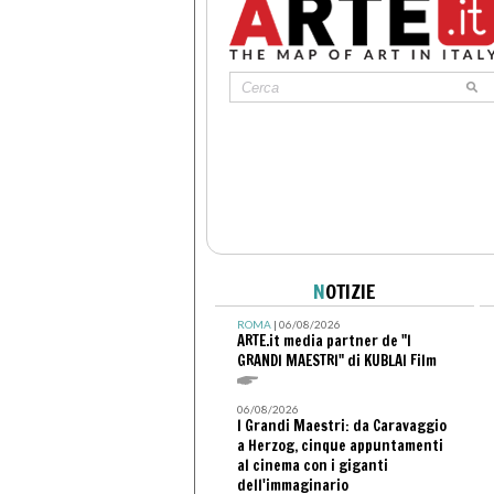
N
OTIZIE
ROMA
| 06/08/2026
ARTE.it media partner de "I
GRANDI MAESTRI" di KUBLAI Film
06/08/2026
I Grandi Maestri: da Caravaggio
a Herzog, cinque appuntamenti
al cinema con i giganti
dell'immaginario