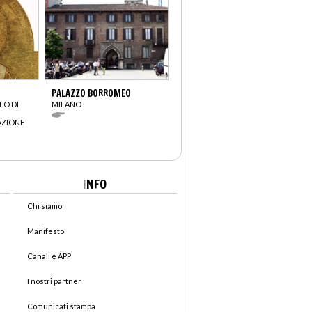
PALAZZO BORROMEO
LO DI
MILANO
AZIONE
I
NFO
Chi siamo
Manifesto
Canali e APP
I nostri partner
Comunicati stampa