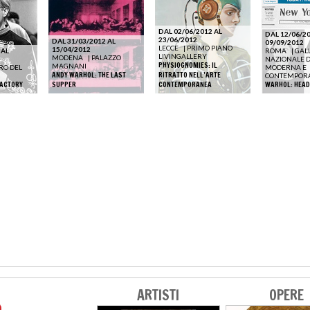
DAL 02/06/2012 AL
DAL 12/06/20
23/06/2012
DAL 31/03/2012 AL
09/09/2012
LECCE
|
PRIMO PIANO
15/04/2012
 AL
ROMA
|
GAL
LIVINGALLERY
MODENA
|
PALAZZO
NAZIONALE D
PHYSIOGNOMIES: IL
MAGNANI
RO DEL
MODERNA E
ANDY WARHOL: THE LAST
RITRATTO NELL’ARTE
CONTEMPOR
FACTORY
SUPPER
CONTEMPORANEA
WARHOL: HEAD
ARTISTI
OPERE