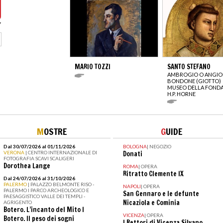
MARIO TOZZI
SANTO STEFANO
AMBROGIO O ANGIO
BONDONE (GIOTTO)
MUSEO DELLA FOND
H.P. HORNE
M
OSTRE
G
UIDE
Dal 30/07/2026 al 01/11/2026
BOLOGNA
|
NEGOZIO
VERONA
| CENTRO INTERNAZIONALE DI
Donati
FOTOGRAFIA SCAVI SCALIGERI
Dorothea Lange
ROMA
|
OPERA
Ritratto Clemente IX
Dal 24/07/2026 al 31/10/2026
PALERMO
| PALAZZO BELMONTE RISO -
NAPOLI
|
OPERA
PALERMO I PARCO ARCHEOLOGICO E
San Gennaro e le defunte
PAESAGGISTICO VALLE DEI TEMPLI -
Nicaziola e Cominia
AGRIGENTO
Botero. L’incanto del Mito I
VICENZA
|
OPERA
Botero. Il peso dei sogni
I Rettori di Vicenza Silvano