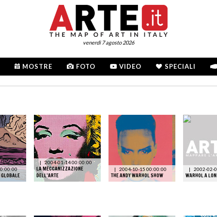
venerdì 7 agosto 2026
MOSTRE
FOTO
VIDEO
SPECIALI
|
2004-01-14 00:00:00
LA MECCANIZZAZIONE
0:00:00
|
2004-10-15 00:00:00
|
2002-02-0
 GLOBALE
DELL’ARTE
THE ANDY WARHOL SHOW
WARHOL A LO