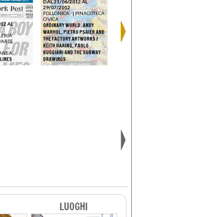
DAL 21/06/2012 AL
29/07/2012
FOLLONICA
|
PINACOTECA
CIVICA
12 AL
ORDINARY WORLD. ANDY
WARHOL, PIETRO PSAIER AND
LERIA
DAL 14/07/2012 AL
DAL 14/07
THE FACTORY ARTWORKS /
’ARTE
09/09/2012
16/09/201
KEITH HARING, PAOLO
NAPOLI
|
PAN - PALAZZO
BONDO
|
BUGGIANI AND THE SUBWAY
ANEA
DELLE ARTI
BARNABA
LINES
DRAWINGS
45 ART - L'ARTE A 45 GIRI
POP ART E 
LUOGHI