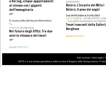
a Herzog, cinque appuntamenti
AGRIGENTO
Botero. L’incanto del Mito I
al cinema con i giganti
Botero. Il peso dei sogni
dell'immaginario
Dal 24/07/2026 al 31/01/2027
LECCE
| LECCE – MUSEO MUST I CO
Il nuovo volto del museo fiorentino
– GALLERIA NAZIONALE DI COSENZ
Tesori nascosti della Galleri
">
FIRENZE
| 06/08/2026
Borghese
Nel futuro degli Uffizi. Tra due
anni la chiusura dei lavori
LEGGI TUTTO >
LEGGI TUTTO >
|
|
Dati societari
Note legali
ARTE.it è una testata giornalistica online iscritta al Registro della Stampa presso il Trib