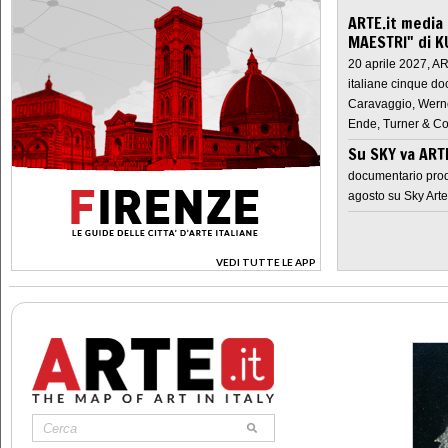
ARTE.it media
MAESTRI" di K
20 aprile 2027, A
italiane cinque do
Caravaggio, Werne
Ende, Turner & Co
Su SKY va AR
documentario prod
agosto su Sky Arte
VEDI TUTTE LE APP
>