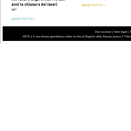
anni la chiusura dei lavori
LEGGI TUTTO >
LEGGI TUTTO >
|
|
Dati societari
Note legali
ARTE.it è una testata giornalistica online iscritta al Registro della Stampa presso il Trib