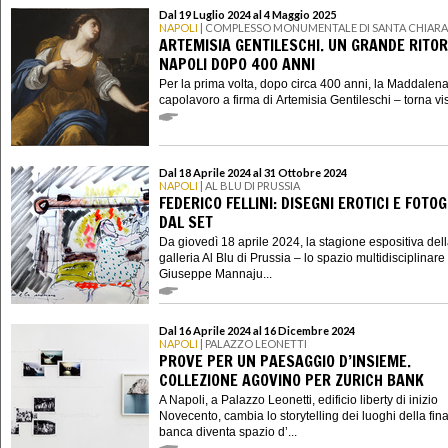
Dal 19 Luglio 2024 al 4 Maggio 2025
NAPOLI
| COMPLESSO MONUMENTALE DI SANTA CHIARA
ARTEMISIA GENTILESCHI. UN GRANDE RITO
NAPOLI DOPO 400 ANNI
Per la prima volta, dopo circa 400 anni, la Maddalena
capolavoro a firma di Artemisia Gentileschi – torna visi
Dal 18 Aprile 2024 al 31 Ottobre 2024
NAPOLI
| AL BLU DI PRUSSIA
FEDERICO FELLINI: DISEGNI EROTICI E FOTO
DAL SET
Da giovedì 18 aprile 2024, la stagione espositiva del
galleria Al Blu di Prussia – lo spazio multidisciplinare 
Giuseppe Mannaju...
Dal 16 Aprile 2024 al 16 Dicembre 2024
NAPOLI
| PALAZZO LEONETTI
PROVE PER UN PAESAGGIO D’INSIEME.
COLLEZIONE AGOVINO PER ZURICH BANK
A Napoli, a Palazzo Leonetti, edificio liberty di inizio
Novecento, cambia lo storytelling dei luoghi della fin
banca diventa spazio d’...