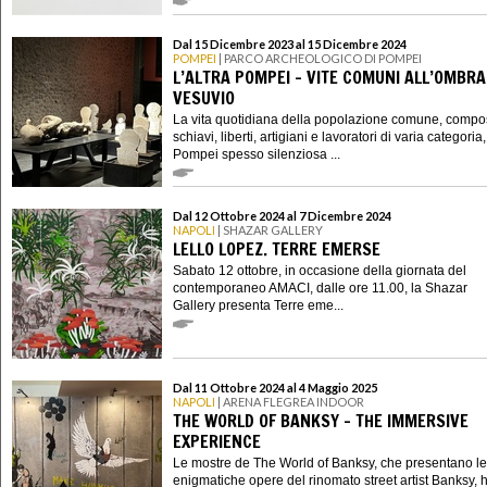
Dal 15 Dicembre 2023 al 15 Dicembre 2024
POMPEI
| PARCO ARCHEOLOGICO DI POMPEI
L’ALTRA POMPEI – VITE COMUNI ALL’OMBRA
VESUVIO
La vita quotidiana della popolazione comune, compo
schiavi, liberti, artigiani e lavoratori di varia categoria
Pompei spesso silenziosa ...
Dal 12 Ottobre 2024 al 7 Dicembre 2024
NAPOLI
| SHAZAR GALLERY
LELLO LOPEZ. TERRE EMERSE
Sabato 12 ottobre, in occasione della giornata del
contemporaneo AMACI, dalle ore 11.00, la Shazar
Gallery presenta Terre eme...
Dal 11 Ottobre 2024 al 4 Maggio 2025
NAPOLI
| ARENA FLEGREA INDOOR
THE WORLD OF BANKSY – THE IMMERSIVE
EXPERIENCE
Le mostre de The World of Banksy, che presentano le
enigmatiche opere del rinomato street artist Banksy,