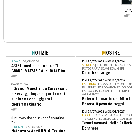
CAR
N
OTIZIE
M
OSTRE
ROMA
| 06/08/2026
Dal 30/07/2026 al 01/11/2026
ARTE.it media partner de "I
VERONA
| CENTRO INTERNAZIONAL
FOTOGRAFIA SCAVI SCALIGERI
GRANDI MAESTRI" di KUBLAI Film
Dorothea Lange
Dal 24/07/2026 al 31/10/2026
PALERMO
| PALAZZO BELMONTE RIS
06/08/2026
PALERMO I PARCO ARCHEOLOGICO 
I Grandi Maestri: da Caravaggio
PAESAGGISTICO VALLE DEI TEMPLI -
a Herzog, cinque appuntamenti
AGRIGENTO
Botero. L’incanto del Mito I
al cinema con i giganti
Botero. Il peso dei sogni
dell'immaginario
Dal 24/07/2026 al 31/01/2027
LECCE
| LECCE – MUSEO MUST I CO
Il nuovo volto del museo fiorentino
– GALLERIA NAZIONALE DI COSENZ
Tesori nascosti della Galleri
">
FIRENZE
| 06/08/2026
Borghese
Nel futuro degli Uffizi. Tra due