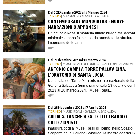
Dal 12 Dicembre 2023 al 5 Maggio 2024
TORINO
| MAO MUSEO D’ARTE ORIENTALE
CONTEMPORARY MONOGATARI: NUOVE
NARRAZIONI GIAPPONESI
Un delicato kesa, il mantello rituale buddhista, accan
minimale kimono fatto di corda annodata; la struttura
imponente delle arm...
Dal 7 Dicembre 2023 al 10 Marzo 2024
TORINO
| MUSEI REALI DI TORINO - GALLERIA SABAUDA
ANTONIO CAMPI A TORRE PALLAVICINA.
L’ORATORIO DI SANTA LUCIA
Nella sala del Tardo Manierismo internazionale della
Galleria Sabauda (primo piano, sala 13), dal 7 dicem
2023 al 10 marzo 2024, i Musei Reali...
Dal 28 Novembre 2023 al 7 Aprile 2024
TORINO
| MUSEI REALI - GALLERIA SABAUDA
GIULIA & TANCREDI FALLETTI DI BAROLO
COLLEZIONISTI
Inaugura oggi ai Musei Reali di Torino, nello Spazio
Scoperte della Galleria Sabauda, la mostra dossier G