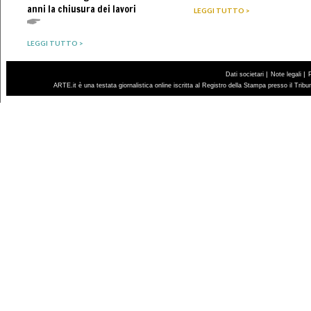
anni la chiusura dei lavori
LEGGI TUTTO >
LEGGI TUTTO >
|
|
Dati societari
Note legali
ARTE.it è una testata giornalistica online iscritta al Registro della Stampa presso il Trib