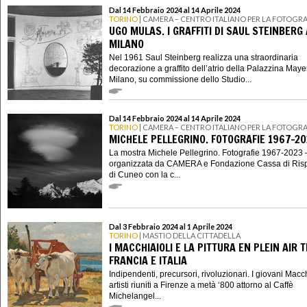
Dal 14 Febbraio 2024 al 14 Aprile 2024
TORINO
| CAMERA – CENTRO ITALIANO PER LA FOTOGRA
UGO MULAS. I GRAFFITI DI SAUL STEINBERG 
MILANO
Nel 1961 Saul Steinberg realizza una straordinaria
decorazione a graffito dell’atrio della Palazzina Maye
Milano, su commissione dello Studio...
Dal 14 Febbraio 2024 al 14 Aprile 2024
TORINO
| CAMERA – CENTRO ITALIANO PER LA FOTOGRA
MICHELE PELLEGRINO. FOTOGRAFIE 1967-20
La mostra Michele Pellegrino. Fotografie 1967-2023 
organizzata da CAMERA e Fondazione Cassa di Ris
di Cuneo con la c...
Dal 3 Febbraio 2024 al 1 Aprile 2024
TORINO
| MASTIO DELLA CITTADELLA
I MACCHIAIOLI E LA PITTURA EN PLEIN AIR 
FRANCIA E ITALIA
Indipendenti, precursori, rivoluzionari. I giovani Macch
artisti riuniti a Firenze a metà ‘800 attorno al Caffè
Michelangel...