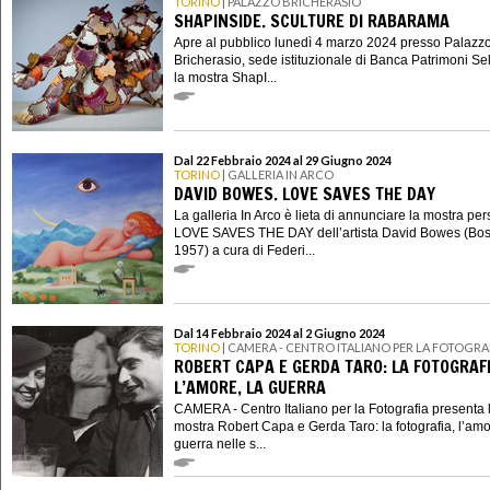
TORINO
| PALAZZO BRICHERASIO
SHAPINSIDE. SCULTURE DI RABARAMA
Apre al pubblico lunedì 4 marzo 2024 presso Palazz
Bricherasio, sede istituzionale di Banca Patrimoni Sel
la mostra ShapI...
Dal 22 Febbraio 2024 al 29 Giugno 2024
TORINO
| GALLERIA IN ARCO
DAVID BOWES. LOVE SAVES THE DAY
La galleria In Arco è lieta di annunciare la mostra pe
LOVE SAVES THE DAY dell’artista David Bowes (Bos
1957) a cura di Federi...
Dal 14 Febbraio 2024 al 2 Giugno 2024
TORINO
| CAMERA - CENTRO ITALIANO PER LA FOTOGRA
ROBERT CAPA E GERDA TARO: LA FOTOGRAFI
L’AMORE, LA GUERRA
CAMERA - Centro Italiano per la Fotografia presenta 
mostra Robert Capa e Gerda Taro: la fotografia, l’amo
guerra nelle s...