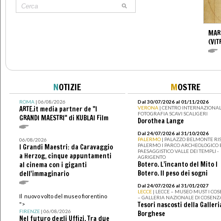
MAR
(VIT
N
OTIZIE
M
OSTRE
ROMA
| 06/08/2026
Dal 30/07/2026 al 01/11/2026
ARTE.it media partner de "I
VERONA
| CENTRO INTERNAZIONAL
FOTOGRAFIA SCAVI SCALIGERI
GRANDI MAESTRI" di KUBLAI Film
Dorothea Lange
Dal 24/07/2026 al 31/10/2026
PALERMO
| PALAZZO BELMONTE RIS
06/08/2026
PALERMO I PARCO ARCHEOLOGICO 
I Grandi Maestri: da Caravaggio
PAESAGGISTICO VALLE DEI TEMPLI -
a Herzog, cinque appuntamenti
AGRIGENTO
Botero. L’incanto del Mito I
al cinema con i giganti
Botero. Il peso dei sogni
dell'immaginario
Dal 24/07/2026 al 31/01/2027
LECCE
| LECCE – MUSEO MUST I CO
Il nuovo volto del museo fiorentino
– GALLERIA NAZIONALE DI COSENZ
Tesori nascosti della Galleri
">
FIRENZE
| 06/08/2026
Borghese
Nel futuro degli Uffizi. Tra due