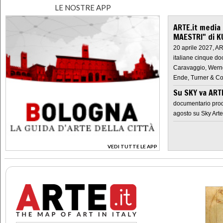
LE NOSTRE APP
ARTE.it media
MAESTRI" di K
20 aprile 2027, A
italiane cinque do
Caravaggio, Werne
Ende, Turner & Co
Su SKY va AR
documentario prod
agosto su Sky Arte
VEDI TUTTE LE APP
>