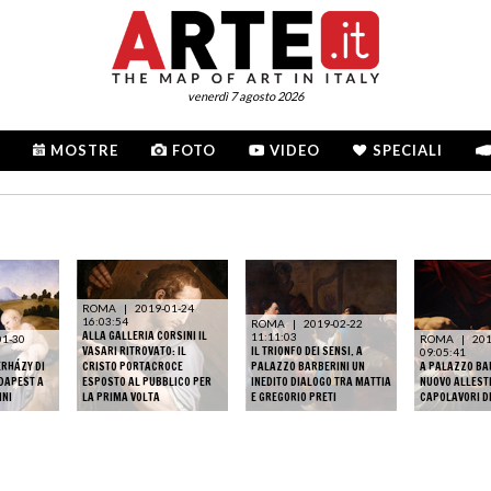
venerdì 7 agosto 2026
MOSTRE
FOTO
VIDEO
SPECIALI
ROMA
|
2019-01-24
16:03:54
ROMA
|
2019-02-22
ALLA GALLERIA CORSINI IL
11:11:03
01-30
ROMA
|
201
VASARI RITROVATO: IL
IL TRIONFO DEI SENSI. A
09:05:41
RHÁZY DI
CRISTO PORTACROCE
PALAZZO BARBERINI UN
A PALAZZO BA
DAPEST A
ESPOSTO AL PUBBLICO PER
INEDITO DIALOGO TRA MATTIA
NUOVO ALLESTI
INI
LA PRIMA VOLTA
E GREGORIO PRETI
CAPOLAVORI D