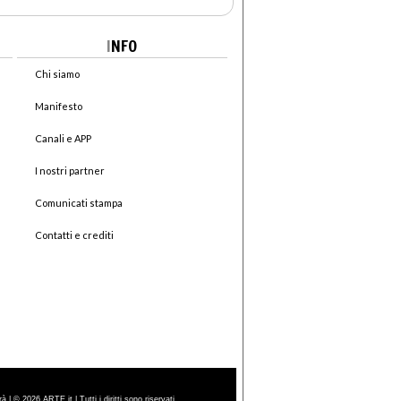
I
NFO
Chi siamo
Manifesto
Canali e APP
I nostri partner
Comunicati stampa
Contatti e crediti
| © 2026 ARTE.it | Tutti i diritti sono riservati