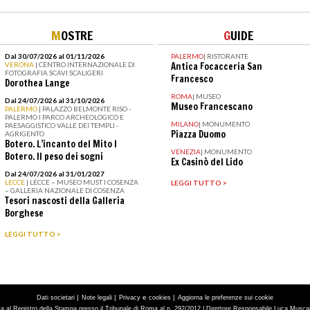
M
OSTRE
G
UIDE
Dal 30/07/2026 al 01/11/2026
PALERMO
|
RISTORANTE
VERONA
| CENTRO INTERNAZIONALE DI
Antica Focacceria San
FOTOGRAFIA SCAVI SCALIGERI
Francesco
Dorothea Lange
ROMA
|
MUSEO
Dal 24/07/2026 al 31/10/2026
Museo Francescano
PALERMO
| PALAZZO BELMONTE RISO -
PALERMO I PARCO ARCHEOLOGICO E
MILANO
|
MONUMENTO
PAESAGGISTICO VALLE DEI TEMPLI -
Piazza Duomo
AGRIGENTO
Botero. L’incanto del Mito I
VENEZIA
|
MONUMENTO
Botero. Il peso dei sogni
Ex Casinò del Lido
Dal 24/07/2026 al 31/01/2027
LECCE
| LECCE – MUSEO MUST I COSENZA
LEGGI TUTTO >
– GALLERIA NAZIONALE DI COSENZA
Tesori nascosti della Galleria
Borghese
LEGGI TUTTO >
|
|
e
|
Dati societari
Note legali
Privacy
cookies
Aggiorna le preferenze sui cookie
tta al Registro della Stampa presso il Tribunale di Roma al n. 292/2012 | Direttore Responsabile Luca Muscarà 