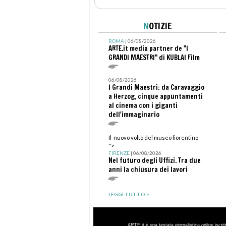
N
OTIZIE
ROMA
| 06/08/2026
ARTE.it media partner de "I
GRANDI MAESTRI" di KUBLAI Film
06/08/2026
I Grandi Maestri: da Caravaggio
a Herzog, cinque appuntamenti
al cinema con i giganti
dell'immaginario
Il nuovo volto del museo fiorentino
">
FIRENZE
| 06/08/2026
Nel futuro degli Uffizi. Tra due
anni la chiusura dei lavori
LEGGI TUTTO >
ARTE.it è una testata giornalistica online iscri