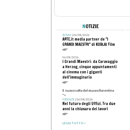
N
OTIZIE
ROMA
| 06/08/2026
ARTE.it media partner de "I
GRANDI MAESTRI" di KUBLAI Film
06/08/2026
I Grandi Maestri: da Caravaggio
a Herzog, cinque appuntamenti
al cinema con i giganti
dell'immaginario
Il nuovo volto del museo fiorentino
">
FIRENZE
| 06/08/2026
Nel futuro degli Uffizi. Tra due
anni la chiusura dei lavori
LEGGI TUTTO >