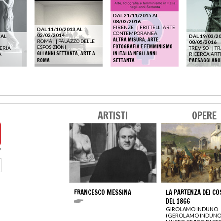
DAL 21/11/2015 AL
08/03/2016
FIRENZE
|
FRITTELLI ARTE
DAL 11/10/2013 AL
CONTEMPORANEA
02/02/2014
 AL
DAL 19/03/20
ALTRA MISURA. ARTE,
ROMA
|
PALAZZO DELLE
08/05/2016
FOTOGRAFIA E FEMMINISMO
ESPOSIZIONI
ERIA
TREVISO
|
TR
GLI ANNI SETTANTA. ARTE A
IN ITALIA NEGLI ANNI
A
RICERCA ART
ROMA
SETTANTA
PAESAGGI ANO
ARTISTI
OPERE
FRANCESCO MESSINA
LA PARTENZA DEI CO
DEL 1866
GIROLAMO INDUNO
(GEROLAMO INDUNO