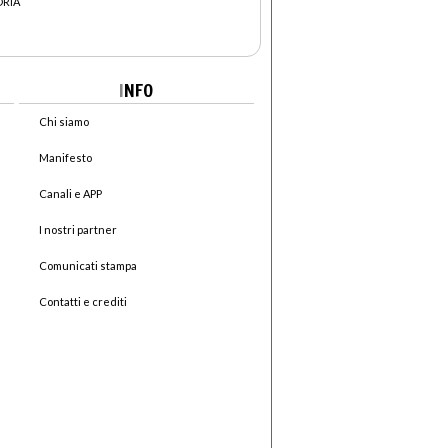
ORIA
I
NFO
Chi siamo
Manifesto
Canali e APP
I nostri partner
Comunicati stampa
Contatti e crediti