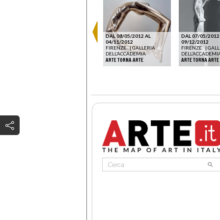
DAL 10/09/2025 AL
DAL 08/05/2012 AL
DAL 07/05/2012
A
21/12/2025
04/11/2012
09/12/2012
LONDRA
|
ESTORICK
FIRENZE
|
GALLERIA
FIRENZE
|
GALL
ICITÀ
COLLECTION
DELL’ACCADEMIA
DELL’ACCADEMI
KETTY LA ROCCA: YOU, YOU
ARTE TORNA ARTE
ARTE TORNA ARTE