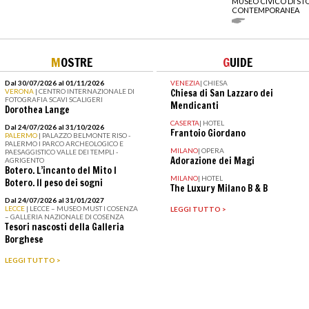
MUSEO CIVICO DI ST
CONTEMPORANEA
M
OSTRE
G
UIDE
Dal 30/07/2026 al 01/11/2026
VENEZIA
|
CHIESA
VERONA
| CENTRO INTERNAZIONALE DI
Chiesa di San Lazzaro dei
FOTOGRAFIA SCAVI SCALIGERI
Mendicanti
Dorothea Lange
CASERTA
|
HOTEL
Dal 24/07/2026 al 31/10/2026
Frantoio Giordano
PALERMO
| PALAZZO BELMONTE RISO -
PALERMO I PARCO ARCHEOLOGICO E
MILANO
|
OPERA
PAESAGGISTICO VALLE DEI TEMPLI -
Adorazione dei Magi
AGRIGENTO
Botero. L’incanto del Mito I
MILANO
|
HOTEL
Botero. Il peso dei sogni
The Luxury Milano B & B
Dal 24/07/2026 al 31/01/2027
LECCE
| LECCE – MUSEO MUST I COSENZA
LEGGI TUTTO >
– GALLERIA NAZIONALE DI COSENZA
Tesori nascosti della Galleria
Borghese
LEGGI TUTTO >