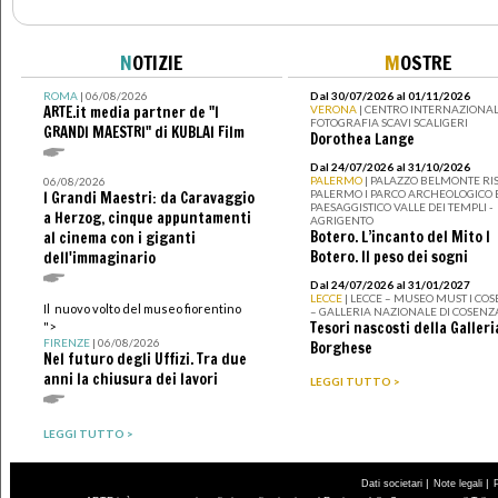
N
OTIZIE
M
OSTRE
ROMA
| 06/08/2026
Dal 30/07/2026 al 01/11/2026
ARTE.it media partner de "I
VERONA
| CENTRO INTERNAZIONAL
FOTOGRAFIA SCAVI SCALIGERI
GRANDI MAESTRI" di KUBLAI Film
Dorothea Lange
Dal 24/07/2026 al 31/10/2026
PALERMO
| PALAZZO BELMONTE RIS
06/08/2026
PALERMO I PARCO ARCHEOLOGICO 
I Grandi Maestri: da Caravaggio
PAESAGGISTICO VALLE DEI TEMPLI -
a Herzog, cinque appuntamenti
AGRIGENTO
Botero. L’incanto del Mito I
al cinema con i giganti
Botero. Il peso dei sogni
dell'immaginario
Dal 24/07/2026 al 31/01/2027
LECCE
| LECCE – MUSEO MUST I CO
Il nuovo volto del museo fiorentino
– GALLERIA NAZIONALE DI COSENZ
Tesori nascosti della Galleri
">
FIRENZE
| 06/08/2026
Borghese
Nel futuro degli Uffizi. Tra due
anni la chiusura dei lavori
LEGGI TUTTO >
LEGGI TUTTO >
|
|
Dati societari
Note legali