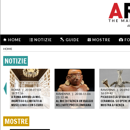
d
HOME
NOTIZIE
GUIDE
MOSTRE
F
HOME
NOTIZIE
ROMA
|
2018-07-03
RAVENNA
|
2019-0
18:37:16
16:09:42
RAVENNA
|
2018-11-06
A ROMA ARRIVA LA MIC:
PICASSO E LA SFIDA D
23:12:48
INGRESSO ILLIMITATO AI
AL MIC DI FAENZA UN VIAGGIO
CERAMICA: 50 OPERE I
MUSEI CIVICI CON 5 EURO
NELL'ARTE PRECOLOMBIANA
MOSTRA A FAENZA
MOSTRE