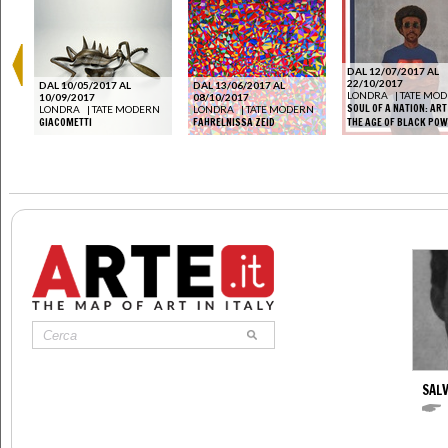
DAL 12/07/2017 AL
22/10/2017
DAL 10/05/2017 AL
DAL 13/06/2017 AL
N
LONDRA
|
TATE MO
10/09/2017
08/10/2017
 OF
SOUL OF A NATION: ART
LONDRA
|
TATE MODERN
LONDRA
|
TATE MODERN
GIACOMETTI
FAHRELNISSA ZEID
THE AGE OF BLACK PO
SAL