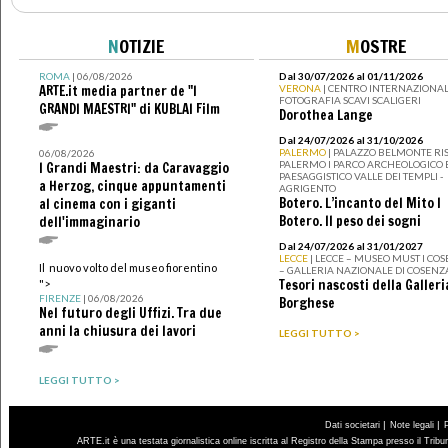
N
OTIZIE
M
OSTRE
ROMA
| 06/08/2026
Dal 30/07/2026 al 01/11/2026
ARTE.it media partner de "I
VERONA
| CENTRO INTERNAZIONAL
FOTOGRAFIA SCAVI SCALIGERI
GRANDI MAESTRI" di KUBLAI Film
Dorothea Lange
Dal 24/07/2026 al 31/10/2026
PALERMO
| PALAZZO BELMONTE RIS
06/08/2026
PALERMO I PARCO ARCHEOLOGICO 
I Grandi Maestri: da Caravaggio
PAESAGGISTICO VALLE DEI TEMPLI -
a Herzog, cinque appuntamenti
AGRIGENTO
Botero. L’incanto del Mito I
al cinema con i giganti
Botero. Il peso dei sogni
dell'immaginario
Dal 24/07/2026 al 31/01/2027
LECCE
| LECCE – MUSEO MUST I CO
Il nuovo volto del museo fiorentino
– GALLERIA NAZIONALE DI COSENZ
Tesori nascosti della Galleri
">
FIRENZE
| 06/08/2026
Borghese
Nel futuro degli Uffizi. Tra due
anni la chiusura dei lavori
LEGGI TUTTO >
LEGGI TUTTO >
|
|
Dati societari
Note legali
ARTE.it è una testata giornalistica online iscritta al Registro della Stampa presso il Trib