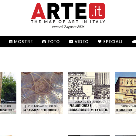
venerdì 7 agosto 2026
MOSTRE
FOTO
VIDEO
SPECIALI
|
2002-02-04 00:00:00
FRA ANTICHITÀ E
0:00:00
|
2001-06-20 00:00:00
|
2002-02-0
MPATIBILE
LA PASSIONE PER L'ORIENTE
RINASCIMENTO: VILLA GIULIA
IL GIARDINO