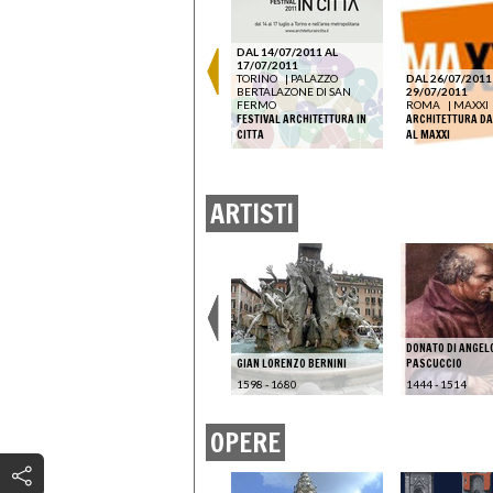
DAL 22/05/2026 AL
DAL 14/07/2011 AL
22/05/2026
17/07/2011
VENEZIA
|
UNIVERSITÀ
TORINO
|
PALAZZO
DAL 26/07/2011
IUAV DI VENEZIA -
BERTALAZONE DI SAN
29/07/2011
TOLENTINI, BIBLIOTECA
FERMO
ROMA
|
MAXXI
TECA
FRANK LLOYD WRIGHT 75
FESTIVAL ARCHITETTURA IN
ARCHITETTURA DA
YEARS LATER
CITTA
AL MAXXI
ARTISTI
DONATO DI ANGELO
ALLI
PIETRO BIANCHI
GIAN LORENZO BERNINI
PASCUCCIO
1787 - 1849
1598 - 1680
1444 - 1514
OPERE