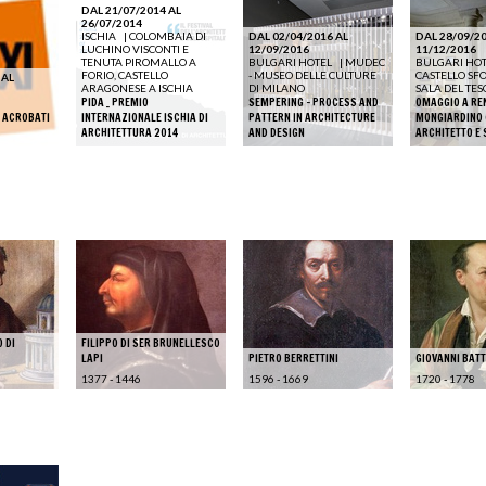
DAL 21/07/2014 AL
26/07/2014
ISCHIA
|
COLOMBAIA DI
DAL 02/04/2016 AL
DAL 28/09/20
LUCHINO VISCONTI E
12/09/2016
11/12/2016
TENUTA PIROMALLO A
BULGARI HOTEL
|
MUDEC
BULGARI HO
FORIO, CASTELLO
- MUSEO DELLE CULTURE
CASTELLO SFO
 AL
ARAGONESE A ISCHIA
DI MILANO
SALA DEL TE
PIDA _ PREMIO
SEMPERING – PROCESS AND
OMAGGIO A RE
 ACROBATI
INTERNAZIONALE ISCHIA DI
PATTERN IN ARCHITECTURE
MONGIARDINO 
ARCHITETTURA 2014
AND DESIGN
ARCHITETTO E
 DI
FILIPPO DI SER BRUNELLESCO
LAPI
PIETRO BERRETTINI
GIOVANNI BATT
1377 - 1446
1596 - 1669
1720 - 1778