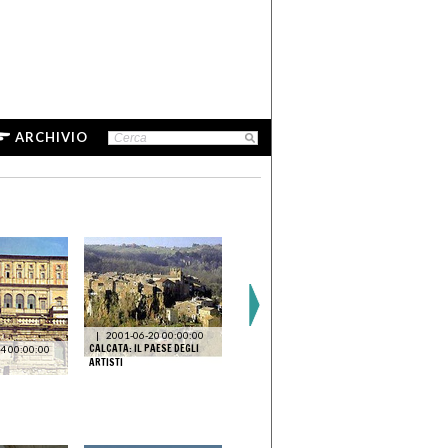
ARCHIVIO
|
2001-06-20 00:00:00
CALCATA: IL PAESE DEGLI
4 00:00:00
|
2001-06-15 00:00:00
|
2002-0
ARTISTI
GLI ANNI DEL POP
VILLA GIULI