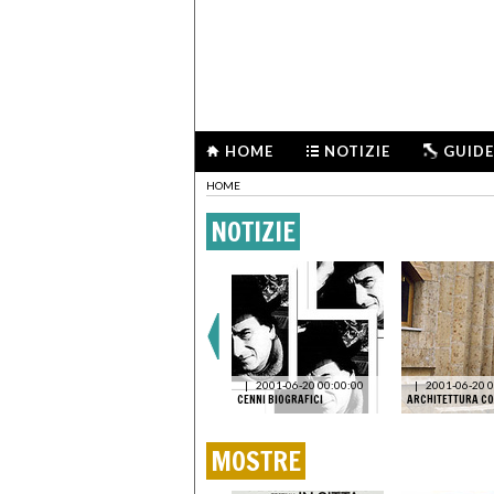
HOME
NOTIZIE
GUIDE
HOME
NOTIZIE
1-16
VENEZIA
|
2026-05-20
 LE
11:41:49
E
UNA BIENNALE PER
ONTA A
UN’ARCHITETTURA “DEL
|
2001-06-20 00:00:00
|
2001-06-20 0
FARE”
CENNI BIOGRAFICI
ARCHITETTURA CO
MOSTRE