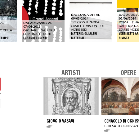
DAL 16/02/2014 AL
DAL 04/03/20
09/03/2014
02/06/2014
TREZZO SULL'ADDA
|
ROMA
|
GNA
 AL
DAL 21/12/2012 AL
CASTELLO VISCONTEO E
GALLERIA NA
07/04/2013
ALTRE SEDI
D’ARTE MOD
O DELLA
CAGLIARI
|
GALLERIA
MATERIE: GLI ALTRI
VENTISETTE AR
COMUNALE D'ARTE
 TEMPO
I GRANDI ASSENTI
MATERIALI
RIVISTA
ARTISTI
OPERE
GIORGIO VASARI
CENACOLO DI OGNIS
CHIESA DI OGNISSAN