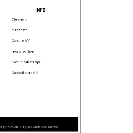
I
NFO
Chi siamo
Manifesto
Canali e APP
I nostri partner
Comunicati stampa
Contatti e crediti
| © 2026 ARTE.it | Tutti i diritti sono riservati