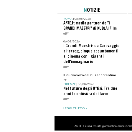
N
OTIZIE
ROMA
| 06/08/2026
ARTE.it media partner de "I
GRANDI MAESTRI" di KUBLAI Film
06/08/2026
I Grandi Maestri: da Caravaggio
a Herzog, cinque appuntamenti
al cinema con i giganti
dell'immaginario
Il nuovo volto del museo fiorentino
">
FIRENZE
| 06/08/2026
Nel futuro degli Uffizi. Tra due
anni la chiusura dei lavori
LEGGI TUTTO >
ARTE.it è una testata giornalistica online iscri