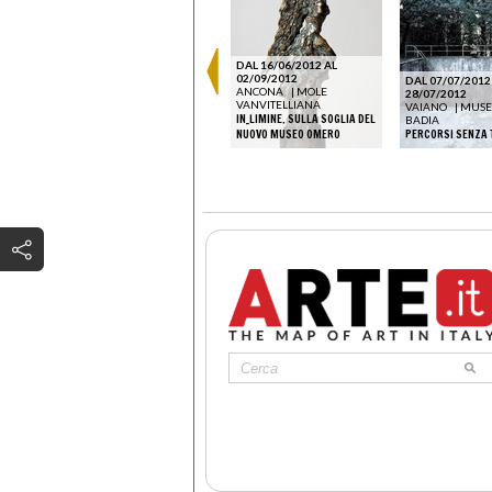
IA
DAL 16/06/2012 AL
02/09/2012
DAL 08/12/2024 AL
DAL 07/07/2012
AD ANDY
ANCONA
|
MOLE
30/03/2025
28/07/2012
TO
VANVITELLIANA
CORTINA D'AMPEZZO
|
VAIANO
|
MUSE
ÉDIT
IN_LIMINE. SULLA SOGLIA DEL
MUCCIACCIA GALLERY
BADIA
WINTER COLLECTION 2025
NUOVO MUSEO OMERO
PERCORSI SENZA