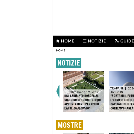
HOME
NOTIZIE
GUIDE
HOME
NOTIZIE
TRAPANI
|
202
|
2021-06-11 19:36:12
16:39:18
DAL LABIRINTO BORGES AL
“PORTAMI IL FUTU
GIARDINO DI BOBOLI, CINQUE
L’ANNO DI GIBELL
APPUNTAMENTI PER VIVERE
CAPITALE DELL’A
L'ARTE
EN PLEIN AIR
CONTEMPORANEA
MOSTRE