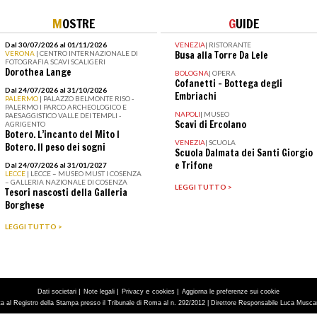
M
OSTRE
G
UIDE
Dal 30/07/2026 al 01/11/2026
VENEZIA
|
RISTORANTE
VERONA
| CENTRO INTERNAZIONALE DI
Busa alla Torre Da Lele
FOTOGRAFIA SCAVI SCALIGERI
Dorothea Lange
BOLOGNA
|
OPERA
Cofanetti - Bottega degli
Dal 24/07/2026 al 31/10/2026
Embriachi
PALERMO
| PALAZZO BELMONTE RISO -
PALERMO I PARCO ARCHEOLOGICO E
NAPOLI
|
MUSEO
PAESAGGISTICO VALLE DEI TEMPLI -
Scavi di Ercolano
AGRIGENTO
Botero. L’incanto del Mito I
VENEZIA
|
SCUOLA
Botero. Il peso dei sogni
Scuola Dalmata dei Santi Giorgio
e Trifone
Dal 24/07/2026 al 31/01/2027
LECCE
| LECCE – MUSEO MUST I COSENZA
– GALLERIA NAZIONALE DI COSENZA
LEGGI TUTTO >
Tesori nascosti della Galleria
Borghese
LEGGI TUTTO >
|
|
e
|
Dati societari
Note legali
Privacy
cookies
Aggiorna le preferenze sui cookie
tta al Registro della Stampa presso il Tribunale di Roma al n. 292/2012 | Direttore Responsabile Luca Muscarà 