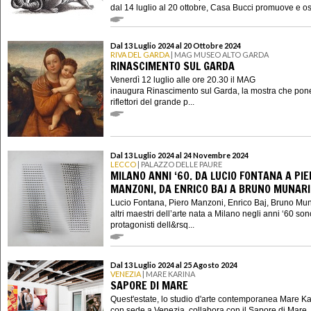
dal 14 luglio al 20 ottobre, Casa Bucci promuove e osp
Dal 13 Luglio 2024 al 20 Ottobre 2024
RIVA DEL GARDA
| MAG MUSEO ALTO GARDA
RINASCIMENTO SUL GARDA
Venerdì 12 luglio alle ore 20.30 il MAG
inaugura Rinascimento sul Garda, la mostra che pone
riflettori del grande p...
Dal 13 Luglio 2024 al 24 Novembre 2024
LECCO
| PALAZZO DELLE PAURE
MILANO ANNI ‘60. DA LUCIO FONTANA A PI
MANZONI, DA ENRICO BAJ A BRUNO MUNARI
Lucio Fontana, Piero Manzoni, Enrico Baj, Bruno Mun
altri maestri dell’arte nata a Milano negli anni ‘60 son
protagonisti dell&rsq...
Dal 13 Luglio 2024 al 25 Agosto 2024
VENEZIA
| MARE KARINA
SAPORE DI MARE
Quest'estate, lo studio d'arte contemporanea Mare Ka
con sede a Venezia, collabora con il Sapore di Mare