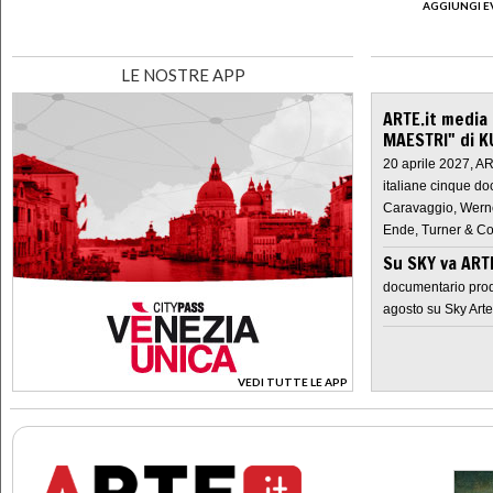
AGGIUNGI E
LE NOSTRE APP
ARTE.it media
MAESTRI" di K
20 aprile 2027, A
italiane cinque do
Caravaggio, Werne
Ende, Turner & Co
Su SKY va AR
documentario prod
agosto su Sky Arte
VEDI TUTTE LE APP
>