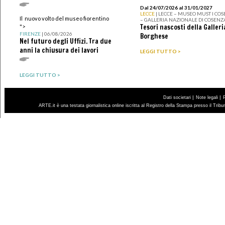
Dal 24/07/2026 al 31/01/2027
LECCE
| LECCE – MUSEO MUST I CO
Il nuovo volto del museo fiorentino
– GALLERIA NAZIONALE DI COSENZ
Tesori nascosti della Galleri
">
FIRENZE
| 06/08/2026
Borghese
Nel futuro degli Uffizi. Tra due
anni la chiusura dei lavori
LEGGI TUTTO >
LEGGI TUTTO >
|
|
Dati societari
Note legali
ARTE.it è una testata giornalistica online iscritta al Registro della Stampa presso il Trib