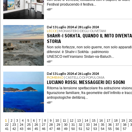
Festival producendo il festiva...
Dal 13 Luglio 2024 al 28 Luglio 2024
LECCE
| MONASTERO DEGLI OLIVETANI
SHAHR-I SOKHTA. QUANDO IL MITO DIVENTA
STORIA
Non solo fortezze, non solo guerre, non solo apparati
difensivi: è Shahr-i Sokhta - patrimonio
UNESCO nell’iraniano Sistan-va-Baluch...
Dal 13 Luglio 2024 al 26 Luglio 2024
PIOMBINO
| CASTELLO DI POPULONIA
LUCIANO ROSSI. MESSAGGERI DEI SOGNI
Ritorna la tensione spettacolare fra astrazione vision
figurazione familiare, fra geometrie dell’infinito e trac
antropologiche dell&rsq...
1
2
3
4
5
6
7
8
9
10
11
12
13
14
15
16
17
18
19
2
22
23
24
25
26
27
28
29
30
31
32
33
34
35
36
37
38
3
41
42
43
44
45
46
47
48
49
50
51
52
53
54
55
56
57