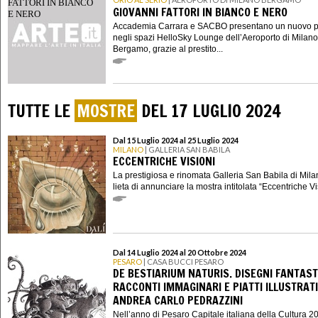
GIOVANNI FATTORI IN BIANCO E NERO
Accademia Carrara e SACBO presentano un nuovo p
negli spazi HelloSky Lounge dell’Aeroporto di Milano
Bergamo, grazie al prestito...
TUTTE LE
MOSTRE
DEL 17 LUGLIO 2024
Dal 15 Luglio 2024 al 25 Luglio 2024
MILANO
| GALLERIA SAN BABILA
ECCENTRICHE VISIONI
La prestigiosa e rinomata Galleria San Babila di Mila
lieta di annunciare la mostra intitolata “Eccentriche Vis
Dal 14 Luglio 2024 al 20 Ottobre 2024
PESARO
| CASA BUCCI PESARO
DE BESTIARIUM NATURIS. DISEGNI FANTASTI
RACCONTI IMMAGINARI E PIATTI ILLUSTRATI
ANDREA CARLO PEDRAZZINI
Nell’anno di Pesaro Capitale italiana della Cultura 2