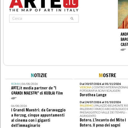
ANDR
BARG
CAS
N
OTIZIE
M
OSTRE
ROMA
| 06/08/2026
Dal 30/07/2026 al 01/11/2026
ARTE.it media partner de "I
VERONA
| CENTRO INTERNAZIONAL
FOTOGRAFIA SCAVI SCALIGERI
GRANDI MAESTRI" di KUBLAI Film
Dorothea Lange
Dal 24/07/2026 al 31/10/2026
PALERMO
| PALAZZO BELMONTE RIS
06/08/2026
PALERMO I PARCO ARCHEOLOGICO 
I Grandi Maestri: da Caravaggio
PAESAGGISTICO VALLE DEI TEMPLI -
a Herzog, cinque appuntamenti
AGRIGENTO
Botero. L’incanto del Mito I
al cinema con i giganti
Botero. Il peso dei sogni
dell'immaginario