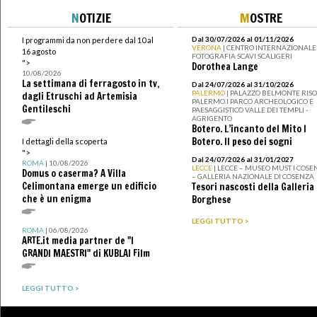
N
OTIZIE
M
OSTRE
Dal 30/07/2026 al 01/11/2026
I programmi da non perdere dal 10 al
VERONA
| CENTRO INTERNAZIONALE 
16 agosto
FOTOGRAFIA SCAVI SCALIGERI
">
Dorothea Lange
10/08/2026
La settimana di ferragosto in tv,
Dal 24/07/2026 al 31/10/2026
PALERMO
| PALAZZO BELMONTE RISO 
dagli Etruschi ad Artemisia
PALERMO I PARCO ARCHEOLOGICO E
Gentileschi
PAESAGGISTICO VALLE DEI TEMPLI -
AGRIGENTO
Botero. L’incanto del Mito I
Botero. Il peso dei sogni
I dettagli della scoperta
">
Dal 24/07/2026 al 31/01/2027
ROMA
| 10/08/2026
LECCE
| LECCE – MUSEO MUST I COSE
Domus o caserma? A Villa
– GALLERIA NAZIONALE DI COSENZA
Celimontana emerge un edificio
Tesori nascosti della Galleria
che è un enigma
Borghese
LEGGI TUTTO >
ROMA
| 06/08/2026
ARTE.it media partner de "I
GRANDI MAESTRI" di KUBLAI Film
LEGGI TUTTO >