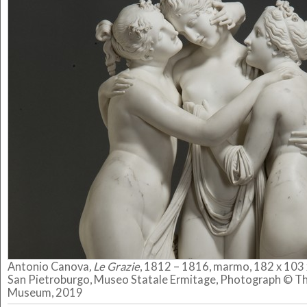
Antonio Canova
, Le Grazie
, 1812 – 1816, marmo, 182 x 103
San Pietroburgo, Museo Statale Ermitage, Photograph © T
Museum, 2019