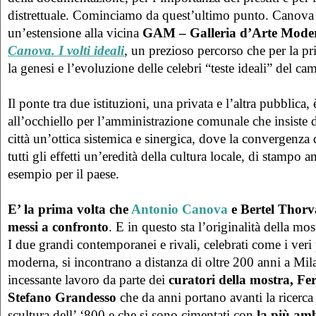
distrettuale. Cominciamo da quest’ultimo punto. Canova a
un’estensione alla vicina
GAM – Galleria d’Arte Mode
Canova. I volti ideali
, un prezioso percorso che per la pr
la genesi e l’evoluzione delle celebri “teste ideali” del c
Il ponte tra due istituzioni, una privata e l’altra pubblica, 
all’occhiello per l’amministrazione comunale che insiste d
città un’ottica sistemica e sinergica, dove la convergenza 
tutti gli effetti un’eredità della cultura locale, di stampo
esempio per il paese.
E’ la prima volta che
Antonio Canova
e Bertel Thorv
messi a confronto
. E in questo sta l’originalità della mos
I due grandi contemporanei e rivali, celebrati come i veri 
moderna, si incontrano a distanza di oltre 200 anni a Mil
incessante lavoro da parte dei
curatori della mostra, F
Stefano Grandesso
che da anni portano avanti la ricerca e
scultura dell’ ‘800 e che si sono cimentati con
la più amb