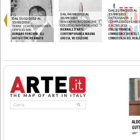
DAL 21/09/2013 AL
DAL 04/08/2013 AL
15/09/2013
02/09/2013
PIETRASANTA
|
DAL 15/12/2012 AL
I E
SAN DEMETRIO CORONE
|
COMPLESSO DI S.AGO
15/03/2013
COLLEGIO SANT’ADRIANO
E ALTRE SEDI
TERNI
|
CAOS CENTO ARTI
DEL
BIENNALE D’ARTE
ITALIA/ FRANCIA.
OPIFICIO SIRI
LLA
ADRIANO RONCHINI. GLI
CONTEMPORANEA MAGNA
L'INNOCENCE DU RÈEL |
ARTISTI CHE HO AMATO
GRECIA. VII EDIZIONE
L'INNOCENZA DEL REAL
ALDO
GUT