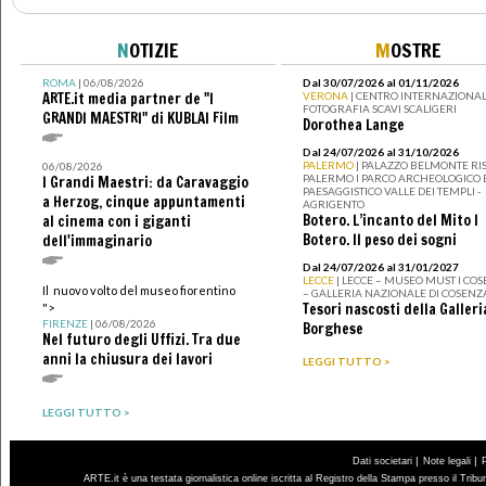
N
OTIZIE
M
OSTRE
ROMA
| 06/08/2026
Dal 30/07/2026 al 01/11/2026
ARTE.it media partner de "I
VERONA
| CENTRO INTERNAZIONAL
FOTOGRAFIA SCAVI SCALIGERI
GRANDI MAESTRI" di KUBLAI Film
Dorothea Lange
Dal 24/07/2026 al 31/10/2026
PALERMO
| PALAZZO BELMONTE RIS
06/08/2026
PALERMO I PARCO ARCHEOLOGICO 
I Grandi Maestri: da Caravaggio
PAESAGGISTICO VALLE DEI TEMPLI -
a Herzog, cinque appuntamenti
AGRIGENTO
Botero. L’incanto del Mito I
al cinema con i giganti
Botero. Il peso dei sogni
dell'immaginario
Dal 24/07/2026 al 31/01/2027
LECCE
| LECCE – MUSEO MUST I CO
Il nuovo volto del museo fiorentino
– GALLERIA NAZIONALE DI COSENZ
Tesori nascosti della Galleri
">
FIRENZE
| 06/08/2026
Borghese
Nel futuro degli Uffizi. Tra due
anni la chiusura dei lavori
LEGGI TUTTO >
LEGGI TUTTO >
|
|
Dati societari
Note legali
ARTE.it è una testata giornalistica online iscritta al Registro della Stampa presso il Trib