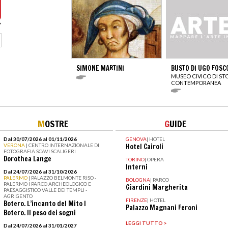
SIMONE MARTINI
BUSTO DI UGO FOSC
MUSEO CIVICO DI ST
CONTEMPORANEA
M
OSTRE
G
UIDE
Dal 30/07/2026 al 01/11/2026
GENOVA
|
HOTEL
VERONA
| CENTRO INTERNAZIONALE DI
Hotel Cairoli
FOTOGRAFIA SCAVI SCALIGERI
Dorothea Lange
TORINO
|
OPERA
Interni
Dal 24/07/2026 al 31/10/2026
PALERMO
| PALAZZO BELMONTE RISO -
BOLOGNA
|
PARCO
PALERMO I PARCO ARCHEOLOGICO E
Giardini Margherita
PAESAGGISTICO VALLE DEI TEMPLI -
AGRIGENTO
FIRENZE
|
HOTEL
Botero. L’incanto del Mito I
Palazzo Magnani Feroni
Botero. Il peso dei sogni
LEGGI TUTTO >
Dal 24/07/2026 al 31/01/2027