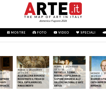
domenica 9 agosto 2026
MOSTRE
FOTO
VIDEO
SPECIALI
ROMA
|
2024-03-05
13:12:10
ROMA
|
2023-04-03
RAFFAELLO, TIZIANO,
20:01:34
02-17
MONDO
|
2
ALLA GALLERIA BORGHESE
RUBENS. I CAPOLAVORI DI
10:29:09
RIAPRONO
RICOSTRUITO IL FREGIO DI
SCIPIONE BORGHESE ALLE
IN ARRIVO A PA
POSITI
ENEA, CAPOLAVORO DEL
GALLERIE NAZIONALI D’ARTE
CAPOLAVORI D
BORGHESE
RINASCIMENTO
ANTICA
BORGHESE