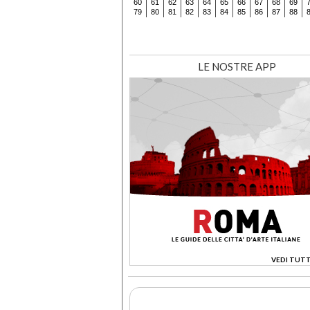
60
61
62
63
64
65
66
67
68
69
79
80
81
82
83
84
85
86
87
88
LE NOSTRE APP
VEDI TUTT
>