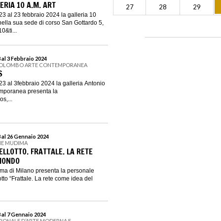
ERIA 10 A.M. ART
27
28
29
 al 23 febbraio 2024 la galleria 10
nella sua sede di corso San Gottardo 5,
0&ti...
al 3 Febbraio 2024
COLOMBO ARTE CONTEMPORANEA
S
 al 3febbraio 2024 la galleria Antonio
mporanea presenta la
s,...
 al 26 Gennaio 2024
NE MUDIMA
LLOTTO. FRATTALE. LA RETE
MONDO
a di Milano presenta la personale
to “Frattale. La rete come idea del
 al 7 Gennaio 2024
ZIONALE D’ARTE MODERNA E