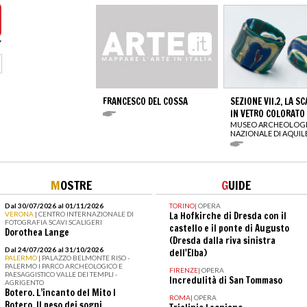
FRANCESCO DEL COSSA
SEZIONE VII.2, LA S
IN VETRO COLORATO
MUSEO ARCHEOLOG
NAZIONALE DI AQUIL
M
OSTRE
G
UIDE
Dal 30/07/2026 al 01/11/2026
TORINO
|
OPERA
VERONA
| CENTRO INTERNAZIONALE DI
La Hofkirche di Dresda con il
FOTOGRAFIA SCAVI SCALIGERI
castello e il ponte di Augusto
Dorothea Lange
(Dresda dalla riva sinistra
Dal 24/07/2026 al 31/10/2026
dell'Elba)
PALERMO
| PALAZZO BELMONTE RISO -
PALERMO I PARCO ARCHEOLOGICO E
FIRENZE
|
OPERA
PAESAGGISTICO VALLE DEI TEMPLI -
Incredulità di San Tommaso
AGRIGENTO
Botero. L’incanto del Mito I
ROMA
|
OPERA
Botero. Il peso dei sogni