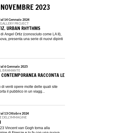
 NOVEMBRE 2023
 al 14 Gennaio 2024
 GALLERY PROJECT
TIZ. URBAN RHYTHMS
di Angel Ortiz (conosciuto come LA II),
ova, presenta una serie di nuovi dipinti
 al 6 Gennaio 2025
EL BRAMANTE
TE CONTEMPORANEA RACCONTA LE
iù di venti opere molte delle quali site
ta il pubblico in un viagg...
 al 13 Ottobre 2024
E DELL'IMMAGINE
H
3 Vincent van Gogh torna alla
gine di Firenze e lo fa con una nuova