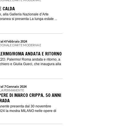
E CALDA
 alla Galleria Nazionale d’Arte
anea si presenta La lunga estate ...
al 4 Febbraio 2024
ZIONALE D’ARTE MODERNA E
ALERMO/ROMA ANDATA E RITORNO
ZO. Palermo/ Roma andata e ritorno, a
chiero e Giulia Gueci, che inaugura alla
 al 7 Gennaio 2024
LLA PERMANENTE
PERE DI MARCO CRIPPA. 50 ANNI
TRADA
anente presenta dal 30 novembre
024 la mostra MILANO nelle opere di