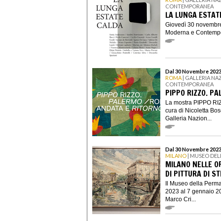
CONTEMPORANEA
LA LUNGA ESTAT
Giovedì 30 novembre,
Moderna e Contempor
Dal 30 Novembre 2023 
ROMA
| GALLERIA NA
CONTEMPORANEA
PIPPO RIZZO. P
La mostra PIPPO RIZ
cura di Nicoletta Bos
Galleria Nazion...
Dal 30 Novembre 2023
MILANO
| MUSEO DE
MILANO NELLE O
DI PITTURA DI S
Il Museo della Perm
2023 al 7 gennaio 2
Marco Cri...