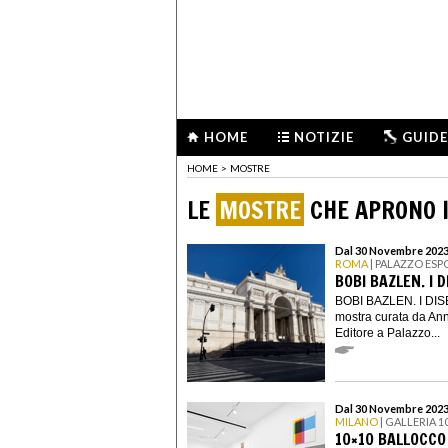
HOME
NOTIZIE
GUIDE
HOME
>
MOSTRE
LE
MOSTRE
CHE APRONO 
Dal 30 Novembre 2023
ROMA
| PALAZZO ESP
BOBI BAZLEN. I D
BOBI BAZLEN. I DISEG
mostra curata da An
Editore a Palazzo...
Dal 30 Novembre 2023 
MILANO
| GALLERIA 10
10×10 BALLOCCO 