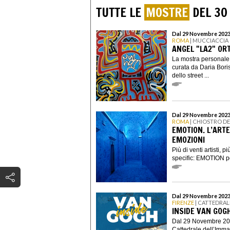
TUTTE LE
MOSTRE
DEL 30
Dal 29 Novembre 2023
ROMA
| MUCCIACCIA
ANGEL "LA2" OR
La mostra personale 
curata da Daria Boris
dello street ...
Dal 29 Novembre 2023
ROMA
| CHIOSTRO D
EMOTION. L’AR
EMOZIONI
Più di venti artisti, p
specific: EMOTION por
Dal 29 Novembre 2023
FIRENZE
| CATTEDRAL
INSIDE VAN GOG
Dal 29 Novembre 202
Cattedrale dell’Imma