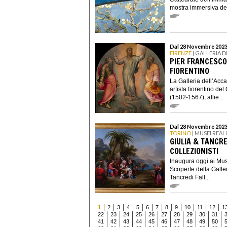
mostra immersiva dedi
Dal 28 Novembre 2023
FIRENZE
| GALLERIA D
PIER FRANCESCO 
FIORENTINO
La Galleria dell’Acca
artista fiorentino d
(1502-1567), allie...
Dal 28 Novembre 2023 
TORINO
| MUSEI REAL
GIULIA & TANCRE
COLLEZIONISTI
Inaugura oggi ai Mus
Scoperte della Galle
Tancredi Fall...
1
2
3
4
5
6
7
8
9
10
11
12
1
22
23
24
25
26
27
28
29
30
31
41
42
43
44
45
46
47
48
49
50