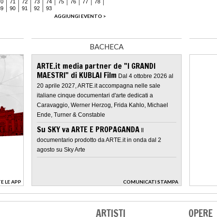
70
71
72
73
74
75
76
77
78
89
90
91
92
93
AGGIUNGI EVENTO >
BACHECA
ARTE.it media partner de "I GRANDI
MAESTRI" di KUBLAI Film
Dal 4 ottobre 2026 al
20 aprile 2027, ARTE.it accompagna nelle sale
italiane cinque documentari d'arte dedicati a
Caravaggio, Werner Herzog, Frida Kahlo, Michael
Ende, Turner & Constable
Su SKY va ARTE E PROPAGANDA
Il
documentario prodotto da ARTE.it in onda dal 2
agosto su Sky Arte
E LE APP
COMUNICATI STAMPA
>
ARTISTI
OPERE