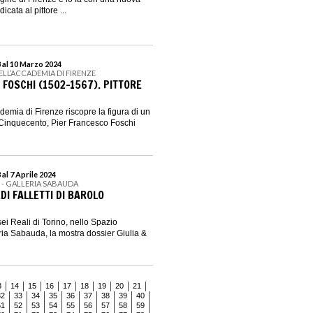
cata al pittore ...
 al 10 Marzo 2024
ELL’ACCADEMIA DI FIRENZE
FOSCHI (1502-1567). PITTORE
demia di Firenze riscopre la figura di un
el Cinquecento, Pier Francesco Foschi
al 7 Aprile 2024
I - GALLERIA SABAUDA
DI FALLETTI DI BAROLO
ei Reali di Torino, nello Spazio
ria Sabauda, la mostra dossier Giulia &
3
14
15
16
17
18
19
20
21
32
33
34
35
36
37
38
39
40
51
52
53
54
55
56
57
58
59