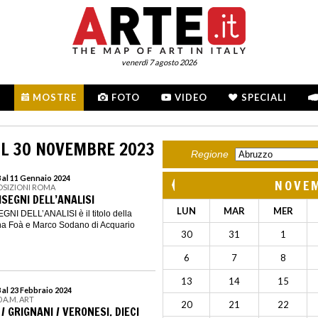
venerdì 7 agosto 2026
MOSTRE
FOTO
VIDEO
SPECIALI
IL 30 NOVEMBRE 2023
Regione
 al 11 Gennaio 2024
NOVE
OSIZIONI ROMA
ISEGNI DELL’ANALISI
LUN
MAR
MER
NI DELL’ANALISI è il titolo della
na Foà e Marco Sodano di Acquario
30
31
1
6
7
8
13
14
15
al 23 Febbraio 2024
 A.M. ART
20
21
22
/ GRIGNANI / VERONESI. DIECI