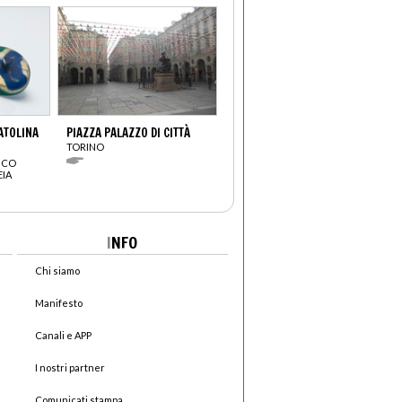
CATOLINA
PIAZZA PALAZZO DI CITTÀ
TORINO
ICO
EIA
I
NFO
Chi siamo
Manifesto
Canali e APP
I nostri partner
Comunicati stampa