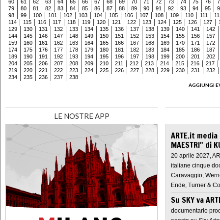
60
61
62
63
64
65
66
67
68
69
70
71
72
73
74
75
76
7
79
80
81
82
83
84
85
86
87
88
89
90
91
92
93
94
95
9
98
99
100
101
102
103
104
105
106
107
108
109
110
111
11
114
115
116
117
118
119
120
121
122
123
124
125
126
127
129
130
131
132
133
134
135
136
137
138
139
140
141
142
144
145
146
147
148
149
150
151
152
153
154
155
156
157
159
160
161
162
163
164
165
166
167
168
169
170
171
172
174
175
176
177
178
179
180
181
182
183
184
185
186
187
189
190
191
192
193
194
195
196
197
198
199
200
201
202
204
205
206
207
208
209
210
211
212
213
214
215
216
217
219
220
221
222
223
224
225
226
227
228
229
230
231
232
234
235
236
237
238
AGGIUNGI E
LE NOSTRE APP
ARTE.it media
MAESTRI" di K
20 aprile 2027, A
italiane cinque do
Caravaggio, Werne
Ende, Turner & Co
Su SKY va AR
documentario prod