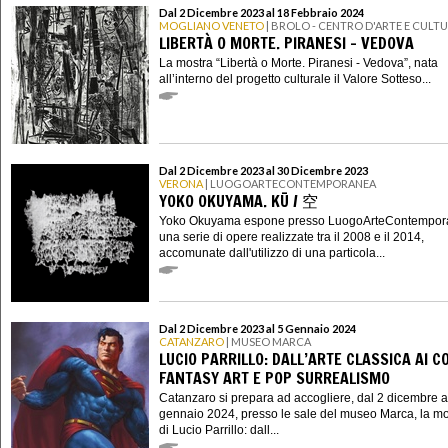
Dal 2 Dicembre 2023 al 18 Febbraio 2024
MOGLIANO VENETO
| BROLO - CENTRO D'ARTE E CULT
LIBERTÀ O MORTE. PIRANESI - VEDOVA
La mostra “Libertà o Morte. Piranesi - Vedova”, nata
all’interno del progetto culturale il Valore Sotteso...
Dal 2 Dicembre 2023 al 30 Dicembre 2023
VERONA
| LUOGOARTECONTEMPORANEA
YOKO OKUYAMA. KŪ / 空
Yoko Okuyama espone presso LuogoArteContempo
una serie di opere realizzate tra il 2008 e il 2014,
accomunate dall'utilizzo di una particola...
Dal 2 Dicembre 2023 al 5 Gennaio 2024
CATANZARO
| MUSEO MARCA
LUCIO PARRILLO: DALL’ARTE CLASSICA AI C
FANTASY ART E POP SURREALISMO
Catanzaro si prepara ad accogliere, dal 2 dicembre a
gennaio 2024, presso le sale del museo Marca, la mo
di Lucio Parrillo: dall...