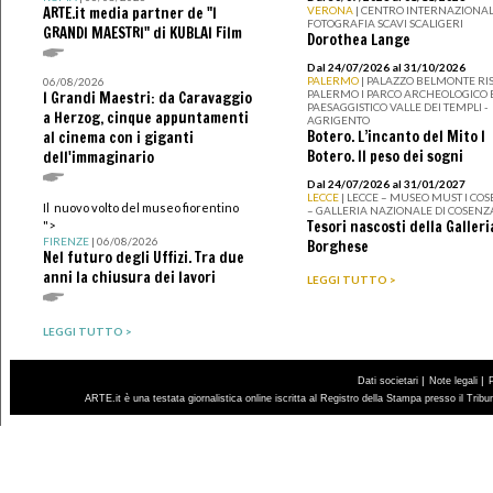
ARTE.it media partner de "I
VERONA
| CENTRO INTERNAZIONAL
FOTOGRAFIA SCAVI SCALIGERI
GRANDI MAESTRI" di KUBLAI Film
Dorothea Lange
Dal 24/07/2026 al 31/10/2026
PALERMO
| PALAZZO BELMONTE RIS
06/08/2026
PALERMO I PARCO ARCHEOLOGICO 
I Grandi Maestri: da Caravaggio
PAESAGGISTICO VALLE DEI TEMPLI -
a Herzog, cinque appuntamenti
AGRIGENTO
Botero. L’incanto del Mito I
al cinema con i giganti
Botero. Il peso dei sogni
dell'immaginario
Dal 24/07/2026 al 31/01/2027
LECCE
| LECCE – MUSEO MUST I CO
Il nuovo volto del museo fiorentino
– GALLERIA NAZIONALE DI COSENZ
Tesori nascosti della Galleri
">
FIRENZE
| 06/08/2026
Borghese
Nel futuro degli Uffizi. Tra due
anni la chiusura dei lavori
LEGGI TUTTO >
LEGGI TUTTO >
|
|
Dati societari
Note legali
ARTE.it è una testata giornalistica online iscritta al Registro della Stampa presso il Trib