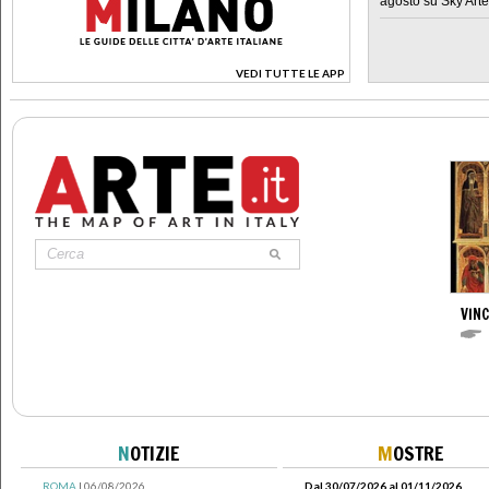
agosto su Sky Arte
VEDI TUTTE LE APP
>
VIN
N
OTIZIE
M
OSTRE
ROMA
| 06/08/2026
Dal 30/07/2026 al 01/11/2026