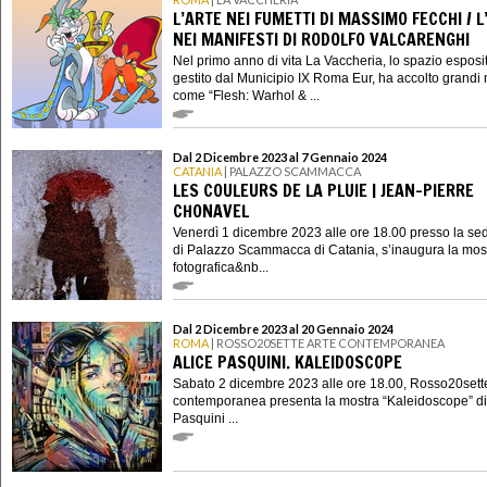
L’ARTE NEI FUMETTI DI MASSIMO FECCHI / L
NEI MANIFESTI DI RODOLFO VALCARENGHI
Nel primo anno di vita La Vaccheria, lo spazio esposi
gestito dal Municipio IX Roma Eur, ha accolto grandi
come “Flesh: Warhol & ...
Dal 2 Dicembre 2023 al 7 Gennaio 2024
CATANIA
| PALAZZO SCAMMACCA
LES COULEURS DE LA PLUIE | JEAN-PIERRE
CHONAVEL
Venerdì 1 dicembre 2023 alle ore 18.00 presso la se
di Palazzo Scammacca di Catania, s’inaugura la mos
fotografica&nb...
Dal 2 Dicembre 2023 al 20 Gennaio 2024
ROMA
| ROSSO20SETTE ARTE CONTEMPORANEA
ALICE PASQUINI. KALEIDOSCOPE
Sabato 2 dicembre 2023 alle ore 18.00, Rosso20sette
contemporanea presenta la mostra “Kaleidoscope” di
Pasquini ...