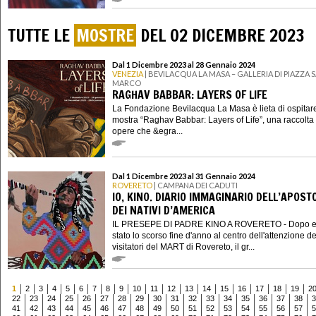
TUTTE LE
MOSTRE
DEL 02 DICEMBRE 2023
Dal 1 Dicembre 2023 al 28 Gennaio 2024
VENEZIA
| BEVILACQUA LA MASA – GALLERIA DI PIAZZA 
MARCO
RAGHAV BABBAR: LAYERS OF LIFE
La Fondazione Bevilacqua La Masa è lieta di ospitare
mostra “Raghav Babbar: Layers of Life”, una raccolta 
opere che &egra...
Dal 1 Dicembre 2023 al 31 Gennaio 2024
ROVERETO
| CAMPANA DEI CADUTI
IO, KINO. DIARIO IMMAGINARIO DELL’APOST
DEI NATIVI D’AMERICA
IL PRESEPE DI PADRE KINO A ROVERETO - Dopo e
stato lo scorso fine d'anno al centro dell'attenzione de
visitatori del MART di Rovereto, il gr...
1
2
3
4
5
6
7
8
9
10
11
12
13
14
15
16
17
18
19
2
22
23
24
25
26
27
28
29
30
31
32
33
34
35
36
37
38
3
41
42
43
44
45
46
47
48
49
50
51
52
53
54
55
56
57
5