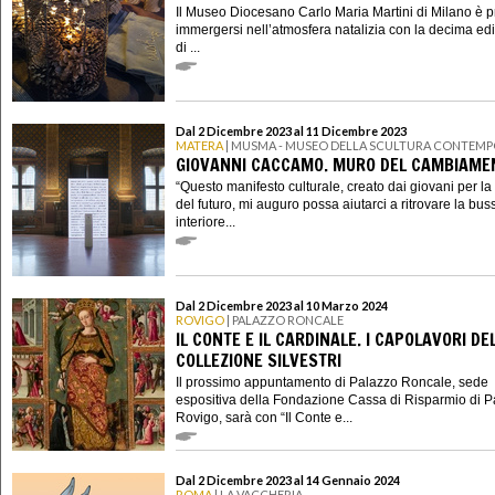
Il Museo Diocesano Carlo Maria Martini di Milano è p
immergersi nell’atmosfera natalizia con la decima ed
di ...
Dal 2 Dicembre 2023 al 11 Dicembre 2023
MATERA
| MUSMA - MUSEO DELLA SCULTURA CONTEM
GIOVANNI CACCAMO. MURO DEL CAMBIAME
“Questo manifesto culturale, creato dai giovani per la
del futuro, mi auguro possa aiutarci a ritrovare la bus
interiore...
Dal 2 Dicembre 2023 al 10 Marzo 2024
ROVIGO
| PALAZZO RONCALE
IL CONTE E IL CARDINALE. I CAPOLAVORI DE
COLLEZIONE SILVESTRI
Il prossimo appuntamento di Palazzo Roncale, sede
espositiva della Fondazione Cassa di Risparmio di 
Rovigo, sarà con “Il Conte e...
Dal 2 Dicembre 2023 al 14 Gennaio 2024
ROMA
| LA VACCHERIA