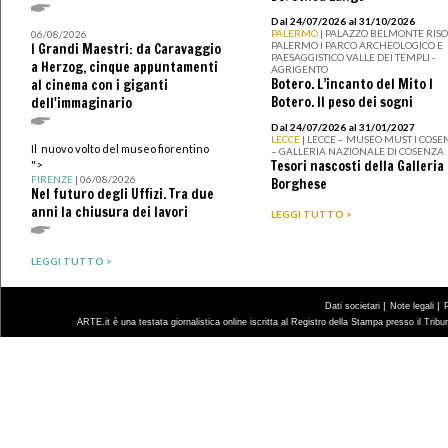
Dal 24/07/2026 al 31/10/2026
PALERMO
| PALAZZO BELMONTE RISO 
06/08/2026
PALERMO I PARCO ARCHEOLOGICO E
I Grandi Maestri: da Caravaggio
PAESAGGISTICO VALLE DEI TEMPLI -
a Herzog, cinque appuntamenti
AGRIGENTO
Botero. L’incanto del Mito I
al cinema con i giganti
Botero. Il peso dei sogni
dell'immaginario
Dal 24/07/2026 al 31/01/2027
LECCE
| LECCE – MUSEO MUST I COSE
Il nuovo volto del museo fiorentino
– GALLERIA NAZIONALE DI COSENZA
Tesori nascosti della Galleria
">
FIRENZE
| 06/08/2026
Borghese
Nel futuro degli Uffizi. Tra due
anni la chiusura dei lavori
LEGGI TUTTO >
LEGGI TUTTO >
|
|
Dati societari
Note legali
ARTE.it è una testata giornalistica online iscritta al Registro della Stampa presso il Trib