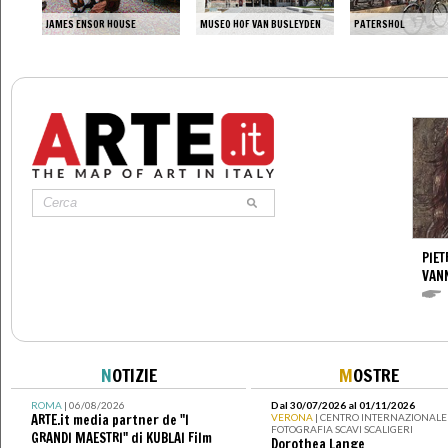
LLO
JAMES ENSOR HOUSE
MUSEO HOF VAN BUSLEYDEN
PATERSHOL
PIET
VAN
N
OTIZIE
M
OSTRE
ROMA
| 06/08/2026
Dal 30/07/2026 al 01/11/2026
ARTE.it media partner de "I
VERONA
| CENTRO INTERNAZIONALE 
FOTOGRAFIA SCAVI SCALIGERI
GRANDI MAESTRI" di KUBLAI Film
Dorothea Lange