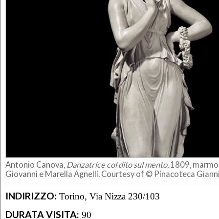
Antonio Canova,
Danzatrice col dito sul mento
, 1809, marmo,
Giovanni e Marella Agnelli. Courtesy of © Pinacoteca Gianni 
INDIRIZZO:
Torino, Via Nizza 230/103
DURATA VISITA:
90