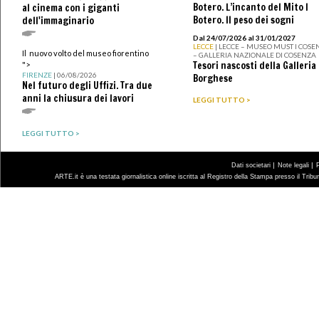
Botero. L’incanto del Mito I
al cinema con i giganti
Botero. Il peso dei sogni
dell'immaginario
Dal 24/07/2026 al 31/01/2027
LECCE
| LECCE – MUSEO MUST I COSE
Il nuovo volto del museo fiorentino
– GALLERIA NAZIONALE DI COSENZA
Tesori nascosti della Galleria
">
FIRENZE
| 06/08/2026
Borghese
Nel futuro degli Uffizi. Tra due
anni la chiusura dei lavori
LEGGI TUTTO >
LEGGI TUTTO >
|
|
Dati societari
Note legali
ARTE.it è una testata giornalistica online iscritta al Registro della Stampa presso il Trib