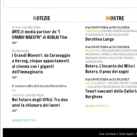
N
OTIZIE
M
OSTRE
ROMA
| 06/08/2026
Dal 30/07/2026 al 01/11/2026
ARTE.it media partner de "I
VERONA
| CENTRO INTERNAZIONAL
FOTOGRAFIA SCAVI SCALIGERI
GRANDI MAESTRI" di KUBLAI Film
Dorothea Lange
Dal 24/07/2026 al 31/10/2026
PALERMO
| PALAZZO BELMONTE RIS
06/08/2026
PALERMO I PARCO ARCHEOLOGICO 
I Grandi Maestri: da Caravaggio
PAESAGGISTICO VALLE DEI TEMPLI -
a Herzog, cinque appuntamenti
AGRIGENTO
Botero. L’incanto del Mito I
al cinema con i giganti
Botero. Il peso dei sogni
dell'immaginario
Dal 24/07/2026 al 31/01/2027
LECCE
| LECCE – MUSEO MUST I CO
Il nuovo volto del museo fiorentino
– GALLERIA NAZIONALE DI COSENZ
Tesori nascosti della Galleri
">
FIRENZE
| 06/08/2026
Borghese
Nel futuro degli Uffizi. Tra due
anni la chiusura dei lavori
LEGGI TUTTO >
LEGGI TUTTO >
|
|
Dati societari
Note legali