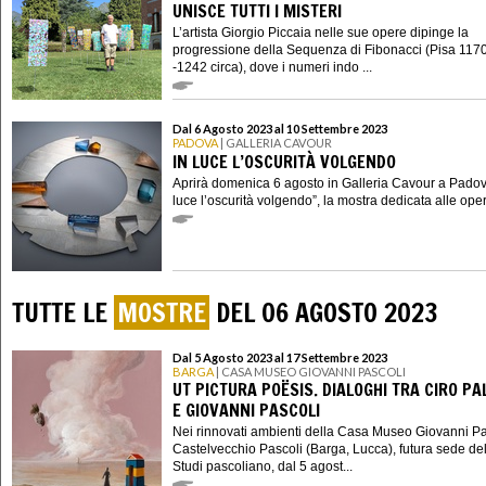
UNISCE TUTTI I MISTERI
L’artista Giorgio Piccaia nelle sue opere dipinge la
progressione della Sequenza di Fibonacci (Pisa 1170
-1242 circa), dove i numeri indo ...
Dal 6 Agosto 2023 al 10 Settembre 2023
PADOVA
| GALLERIA CAVOUR
IN LUCE L’OSCURITÀ VOLGENDO
Aprirà domenica 6 agosto in Galleria Cavour a Padov
luce l’oscurità volgendo”, la mostra dedicata alle opere
TUTTE LE
MOSTRE
DEL 06 AGOSTO 2023
Dal 5 Agosto 2023 al 17 Settembre 2023
BARGA
| CASA MUSEO GIOVANNI PASCOLI
UT PICTURA POËSIS. DIALOGHI TRA CIRO P
E GIOVANNI PASCOLI
Nei rinnovati ambienti della Casa Museo Giovanni Pa
Castelvecchio Pascoli (Barga, Lucca), futura sede de
Studi pascoliano, dal 5 agost...