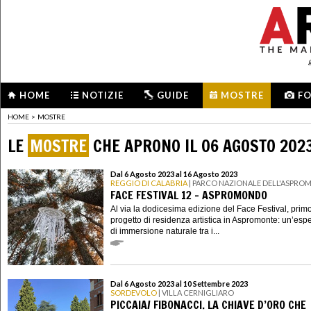
HOME
NOTIZIE
GUIDE
MOSTRE
F
HOME
>
MOSTRE
LE
MOSTRE
CHE APRONO IL 06 AGOSTO 202
Dal 6 Agosto 2023 al 16 Agosto 2023
REGGIO DI CALABRIA
| PARCO NAZIONALE DELL'ASPRO
FACE FESTIVAL 12 - ASPROMONDO
Al via la dodicesima edizione del Face Festival, prim
progetto di residenza artistica in Aspromonte: un’esp
di immersione naturale tra i...
Dal 6 Agosto 2023 al 10 Settembre 2023
SORDEVOLO
| VILLA CERNIGLIARO
PICCAIA/ FIBONACCI. LA CHIAVE D’ORO CHE