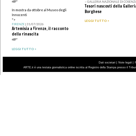
– GALLERIA NAZIONALE DI COSENZ
Tesori nascosti della Galleri
In mostra da ottobre al Museo degli
Borghese
Innocenti
">
LEGGI TUTTO >
FIRENZE
| 31/07/2026
Artemisia a Firenze, il racconto
della rinascita
LEGGI TUTTO >
|
|
Dati societari
Note legali
ARTE.it è una testata giornalistica online iscritta al Registro della Stampa presso il Trib