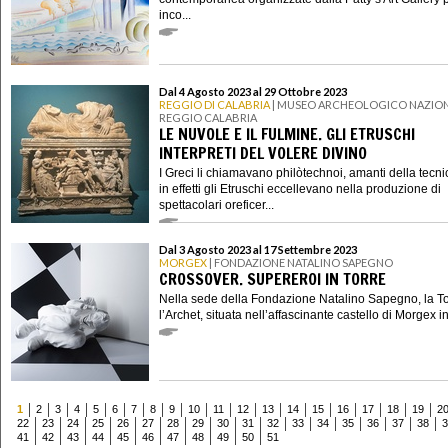
inco...
Dal 4 Agosto 2023 al 29 Ottobre 2023
REGGIO DI CALABRIA
| MUSEO ARCHEOLOGICO NAZION
REGGIO CALABRIA
LE NUVOLE E IL FULMINE. GLI ETRUSCHI
INTERPRETI DEL VOLERE DIVINO
I Greci li chiamavano philòtechnoi, amanti della tecni
in effetti gli Etruschi eccellevano nella produzione di
spettacolari oreficer...
Dal 3 Agosto 2023 al 17 Settembre 2023
MORGEX
| FONDAZIONE NATALINO SAPEGNO
CROSSOVER. SUPEREROI IN TORRE
Nella sede della Fondazione Natalino Sapegno, la T
l’Archet, situata nell’affascinante castello di Morgex in
1
2
3
4
5
6
7
8
9
10
11
12
13
14
15
16
17
18
19
2
22
23
24
25
26
27
28
29
30
31
32
33
34
35
36
37
38
3
41
42
43
44
45
46
47
48
49
50
51