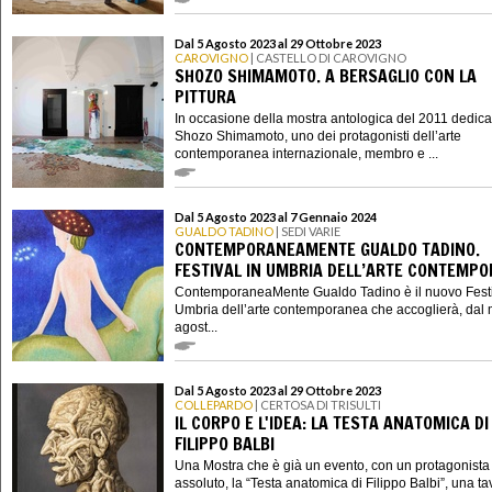
Dal 5 Agosto 2023 al 29 Ottobre 2023
CAROVIGNO
| CASTELLO DI CAROVIGNO
SHOZO SHIMAMOTO. A BERSAGLIO CON LA
PITTURA
In occasione della mostra antologica del 2011 dedica
Shozo Shimamoto, uno dei protagonisti dell’arte
contemporanea internazionale, membro e ...
Dal 5 Agosto 2023 al 7 Gennaio 2024
GUALDO TADINO
| SEDI VARIE
CONTEMPORANEAMENTE GUALDO TADINO.
FESTIVAL IN UMBRIA DELL’ARTE CONTEMP
ContemporaneaMente Gualdo Tadino è il nuovo Festi
Umbria dell’arte contemporanea che accoglierà, dal 
agost...
Dal 5 Agosto 2023 al 29 Ottobre 2023
COLLEPARDO
| CERTOSA DI TRISULTI
IL CORPO E L'IDEA: LA TESTA ANATOMICA DI
FILIPPO BALBI
Una Mostra che è già un evento, con un protagonista
assoluto, la “Testa anatomica di Filippo Balbi”, una ta