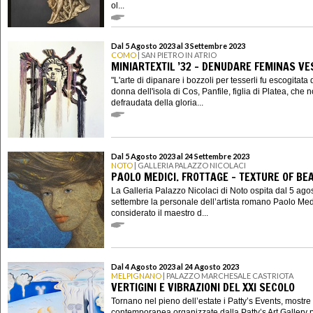
ol...
Dal 5 Agosto 2023 al 3 Settembre 2023
COMO
| SAN PIETRO IN ATRIO
MINIARTEXTIL ’32 - DENUDARE FEMINAS VE
"L'arte di dipanare i bozzoli per tesserli fu escogitata
donna dell'isola di Cos, Panfile, figlia di Platea, che 
defraudata della gloria...
Dal 5 Agosto 2023 al 24 Settembre 2023
NOTO
| GALLERIA PALAZZO NICOLACI
PAOLO MEDICI. FROTTAGE - TEXTURE OF BE
La Galleria Palazzo Nicolaci di Noto ospita dal 5 ago
settembre la personale dell’artista romano Paolo Med
considerato il maestro d...
Dal 4 Agosto 2023 al 24 Agosto 2023
MELPIGNANO
| PALAZZO MARCHESALE CASTRIOTA
VERTIGINI E VIBRAZIONI DEL XXI SECOLO
Tornano nel pieno dell’estate i Patty’s Events, mostre 
contemporanea organizzate dalla Patty’s Art Gallery p