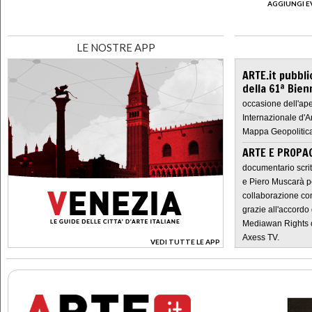
AGGIUNGI E
LE NOSTRE APP
ARTE.it pubbli
della 61ª Bien
occasione dell'ape
Internazionale d'A
Mappa Geopolitica
ARTE E PROPAG
documentario scrit
e Piero Muscarà pe
collaborazione con
grazie all'accordo 
Mediawan Rights c
Axess TV.
VEDI TUTTE LE APP
>