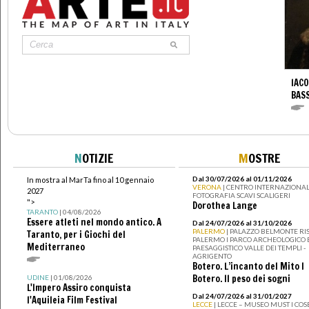
IACO
BAS
N
OTIZIE
M
OSTRE
Dal 30/07/2026 al 01/11/2026
In mostra al MarTa fino al 10 gennaio
VERONA
| CENTRO INTERNAZIONAL
2027
FOTOGRAFIA SCAVI SCALIGERI
">
Dorothea Lange
TARANTO
| 04/08/2026
Essere atleti nel mondo antico. A
Dal 24/07/2026 al 31/10/2026
PALERMO
| PALAZZO BELMONTE RIS
Taranto, per i Giochi del
PALERMO I PARCO ARCHEOLOGICO 
Mediterraneo
PAESAGGISTICO VALLE DEI TEMPLI -
AGRIGENTO
Botero. L’incanto del Mito I
Botero. Il peso dei sogni
UDINE
| 01/08/2026
L'Impero Assiro conquista
Dal 24/07/2026 al 31/01/2027
l'Aquileia Film Festival
LECCE
| LECCE – MUSEO MUST I CO