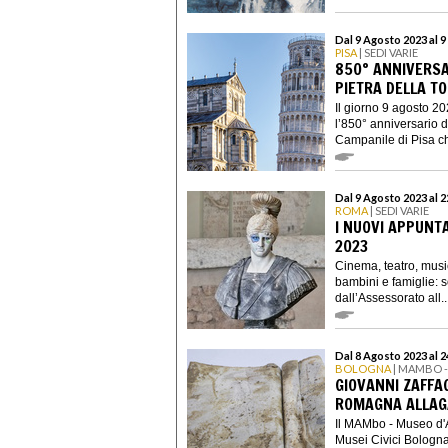
Dal 9 Agosto 2023 al 
PISA
| SEDI VARIE
850° ANNIVERSA
PIETRA DELLA TO
Il giorno 9 agosto 20
l’850° anniversario d
Campanile di Pisa ch
Dal 9 Agosto 2023 al 
ROMA
| SEDI VARIE
I NUOVI APPUNT
2023
Cinema, teatro, musica
bambini e famiglie: 
dall’Assessorato all..
Dal 8 Agosto 2023 al 
BOLOGNA
| MAMBO 
GIOVANNI ZAFFAGN
ROMAGNA ALLAG
Il MAMbo - Museo d'
Musei Civici Bologna 