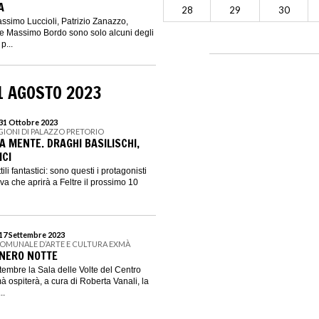
A
28
29
30
assimo Luccioli, Patrizio Zanazzo,
 e Massimo Bordo sono solo alcuni degli
p...
1 AGOSTO 2023
 31 Ottobre 2023
GIONI DI PALAZZO PRETORIO
LA MENTE. DRAGHI BASILISCHI,
ICI
tili fantastici: sono questi i protagonisti
va che aprirà a Feltre il prossimo 10
 17 Settembre 2023
COMUNALE D’ARTE E CULTURA EXMÀ
 NERO NOTTE
tembre la Sala delle Volte del Centro
 ospiterà, a cura di Roberta Vanali, la
..