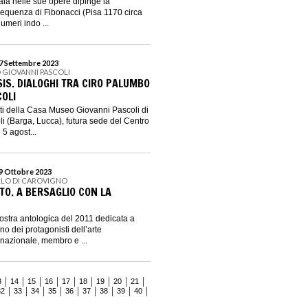
caia nelle sue opere dipinge la
equenza di Fibonacci (Pisa 1170 circa
umeri indo ...
17 Settembre 2023
 GIOVANNI PASCOLI
IS. DIALOGHI TRA CIRO PALUMBO
COLI
ti della Casa Museo Giovanni Pascoli di
i (Barga, Lucca), futura sede del Centro
 5 agost...
29 Ottobre 2023
LLO DI CAROVIGNO
O. A BERSAGLIO CON LA
ostra antologica del 2011 dedicata a
 dei protagonisti dell’arte
nazionale, membro e ...
3
14
15
16
17
18
19
20
21
32
33
34
35
36
37
38
39
40