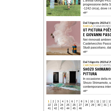
L’artista Giorgio Pic
progressione della S
-1242 circa), dove i n
Dal 5 Agosto 2023 al 
BARGA
| CASA MUSEO
UT PICTURA POËS
E GIOVANNI PAS
Nei rinnovati ambien
Castelvecchio Pascol
Studi pascoliano, dal
Dal 5 Agosto 2023 al 
CAROVIGNO
| CASTE
SHOZO SHIMAMOT
PITTURA
In occasione della m
Shozo Shimamoto, uno
contemporanea inter
1
2
3
4
5
6
7
8
9
10
11
12
1
22
23
24
25
26
27
28
29
30
31
41
42
43
44
45
46