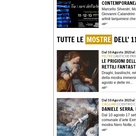
CONTEMPORANE
Marcello Silvestri, M
Giovanni Calandrini
artisti tarquiniesi che 
TUTTE LE
MOSTRE
DELL' 1
Dal 10 Agosto 2023 al
FELTRE
| ANTICHE PRI
LE PRIGIONI DEL
RETTILI FANTAST
Draghi, basilischi, ret
della mostra immersi
agosto e delle ini...
Dal 10 Agosto 2023 al
CAGLIARI
| CENTRO 
DANIELE SERRA.
Dal 10 agosto 17 set
comunale d’arte Exmà
mostra Nero Notte, c.