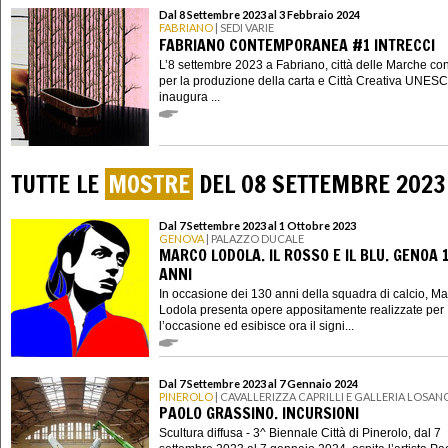
Dal 8 Settembre 2023 al 3 Febbraio 2024
FABRIANO
| SEDI VARIE
FABRIANO CONTEMPORANEA #1 INTRECCI
L’8 settembre 2023 a Fabriano, città delle Marche co
per la produzione della carta e Città Creativa UNES
inaugura ...
TUTTE LE
MOSTRE
DEL 08 SETTEMBRE 2023
Dal 7 Settembre 2023 al 1 Ottobre 2023
GENOVA
| PALAZZO DUCALE
MARCO LODOLA. IL ROSSO E IL BLU. GENOA 
ANNI
In occasione dei 130 anni della squadra di calcio, M
Lodola presenta opere appositamente realizzate per
l’occasione ed esibisce ora il signi...
Dal 7 Settembre 2023 al 7 Gennaio 2024
PINEROLO
| CAVALLERIZZA CAPRILLI E GALLERIA LOSAN
PAOLO GRASSINO. INCURSIONI
Scultura diffusa - 3^ Biennale Città di Pinerolo, dal 7