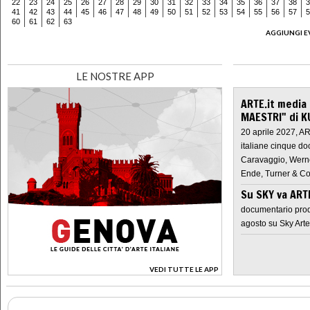
22
23
24
25
26
27
28
29
30
31
32
33
34
35
36
37
38
3
41
42
43
44
45
46
47
48
49
50
51
52
53
54
55
56
57
5
60
61
62
63
AGGIUNGI E
LE NOSTRE APP
ARTE.it media
MAESTRI" di K
20 aprile 2027, A
italiane cinque do
Caravaggio, Werne
Ende, Turner & Co
Su SKY va AR
documentario prod
agosto su Sky Arte
VEDI TUTTE LE APP
>