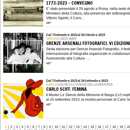
1773-2023 - CONVEGNO
E’ stato presentato il 29 agosto a Roma, nella sede d
Ministero della Cultura, alla presenza del sottosegret
Vittorio Sgarbi, il Conv...
Dal 7 Settembre 2023 al 30 Ottobre 2023
VERONA
| SEDI VARIE
GRENZE ARSENALI FOTOGRAFICI. VI EDIZION
Sesta edizione per Grenze Arsenali Fotografici, il fest
internazionale di fotografia organizzato in collabora
Assessorato alla Cultura - ...
Dal 7 Settembre 2023 al 24 Settembre 2023
BARGA
| MUSEO LE STANZE DELLA MEMORIA
CARLO SCIFF. FEMINA
Il Museo Le Stanze della Memoria di Barga (LU) ospit
al 24 settembre 2023, la mostra personale di Carlo Scif
1
2
3
4
5
6
7
8
9
10
11
12
13
14
15
16
17
18
19
2