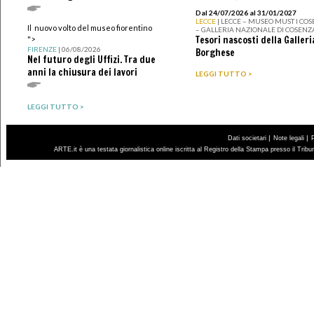
Dal 24/07/2026 al 31/01/2027
LECCE
| LECCE – MUSEO MUST I CO
Il nuovo volto del museo fiorentino
– GALLERIA NAZIONALE DI COSENZ
Tesori nascosti della Galleri
">
FIRENZE
| 06/08/2026
Borghese
Nel futuro degli Uffizi. Tra due
anni la chiusura dei lavori
LEGGI TUTTO >
LEGGI TUTTO >
|
|
Dati societari
Note legali
ARTE.it è una testata giornalistica online iscritta al Registro della Stampa presso il Trib