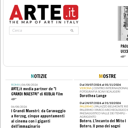
PAOL
UCC
N
OTIZIE
M
OSTRE
ROMA
| 06/08/2026
Dal 30/07/2026 al 01/11/2026
ARTE.it media partner de "I
VERONA
| CENTRO INTERNAZIONAL
FOTOGRAFIA SCAVI SCALIGERI
GRANDI MAESTRI" di KUBLAI Film
Dorothea Lange
Dal 24/07/2026 al 31/10/2026
PALERMO
| PALAZZO BELMONTE RIS
06/08/2026
PALERMO I PARCO ARCHEOLOGICO 
I Grandi Maestri: da Caravaggio
PAESAGGISTICO VALLE DEI TEMPLI -
a Herzog, cinque appuntamenti
AGRIGENTO
Botero. L’incanto del Mito I
al cinema con i giganti
Botero. Il peso dei sogni
dell'immaginario