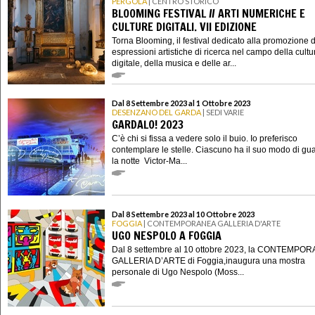
PERGOLA
| CENTRO STORICO
BLOOMING FESTIVAL // ARTI NUMERICHE E
CULTURE DIGITALI. VII EDIZIONE
Torna Blooming, il festival dedicato alla promozione d
espressioni artistiche di ricerca nel campo della cultu
digitale, della musica e delle ar...
Dal 8 Settembre 2023 al 1 Ottobre 2023
DESENZANO DEL GARDA
| SEDI VARIE
GARDALO! 2023
C’è chi si fissa a vedere solo il buio. Io preferisco
contemplare le stelle. Ciascuno ha il suo modo di gu
la notte Victor-Ma...
Dal 8 Settembre 2023 al 10 Ottobre 2023
FOGGIA
| CONTEMPORANEA GALLERIA D'ARTE
UGO NESPOLO A FOGGIA
Dal 8 settembre al 10 ottobre 2023, la CONTEMPO
GALLERIA D’ARTE di Foggia,inaugura una mostra
personale di Ugo Nespolo (Moss...