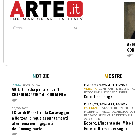
ANDR
GOND
N
OTIZIE
M
OSTRE
ROMA
| 06/08/2026
Dal 30/07/2026 al 01/11/2026
ARTE.it media partner de "I
VERONA
| CENTRO INTERNAZIONAL
FOTOGRAFIA SCAVI SCALIGERI
GRANDI MAESTRI" di KUBLAI Film
Dorothea Lange
Dal 24/07/2026 al 31/10/2026
PALERMO
| PALAZZO BELMONTE RIS
06/08/2026
PALERMO I PARCO ARCHEOLOGICO 
I Grandi Maestri: da Caravaggio
PAESAGGISTICO VALLE DEI TEMPLI -
a Herzog, cinque appuntamenti
AGRIGENTO
Botero. L’incanto del Mito I
al cinema con i giganti
Botero. Il peso dei sogni
dell'immaginario