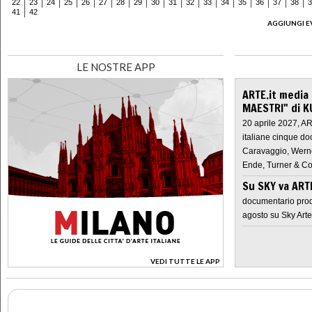
22
23
24
25
26
27
28
29
30
31
32
33
34
35
36
37
38
3
41
42
AGGIUNGI E
LE NOSTRE APP
ARTE.it media
MAESTRI" di K
20 aprile 2027, A
italiane cinque do
Caravaggio, Werne
Ende, Turner & Co
Su SKY va AR
documentario prod
agosto su Sky Arte
VEDI TUTTE LE APP
>