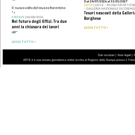
Dal 24/07/2026 al 31/01/2027
LECCE
| LECCE – MUSEO MUST I CO
Il nuovo volto del museo fiorentino
– GALLERIA NAZIONALE DI COSENZ
Tesori nascosti della Galleri
">
FIRENZE
| 06/08/2026
Borghese
Nel futuro degli Uffizi. Tra due
anni la chiusura dei lavori
LEGGI TUTTO >
LEGGI TUTTO >
|
|
Dati societari
Note legali
ARTE.it è una testata giornalistica online iscritta al Registro della Stampa presso il Trib