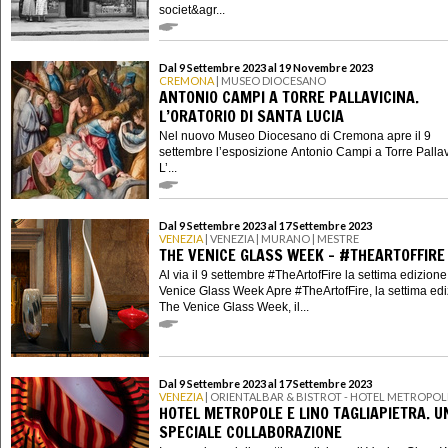
societ&agr...
Dal 9 Settembre 2023 al 19 Novembre 2023
CREMONA
| MUSEO DIOCESANO
ANTONIO CAMPI A TORRE PALLAVICINA.
L’ORATORIO DI SANTA LUCIA
Nel nuovo Museo Diocesano di Cremona apre il 9
settembre l’esposizione Antonio Campi a Torre Pallav
L’...
Dal 9 Settembre 2023 al 17 Settembre 2023
VENEZIA
| VENEZIA | MURANO | MESTRE
THE VENICE GLASS WEEK - #THEARTOFFIRE
Al via il 9 settembre #TheArtofFire la settima edizione
Venice Glass Week Apre #TheArtofFire, la settima edi
The Venice Glass Week, il...
Dal 9 Settembre 2023 al 17 Settembre 2023
VENEZIA
| ORIENTALBAR & BISTROT - HOTEL METROPOL
HOTEL METROPOLE E LINO TAGLIAPIETRA. U
SPECIALE COLLABORAZIONE