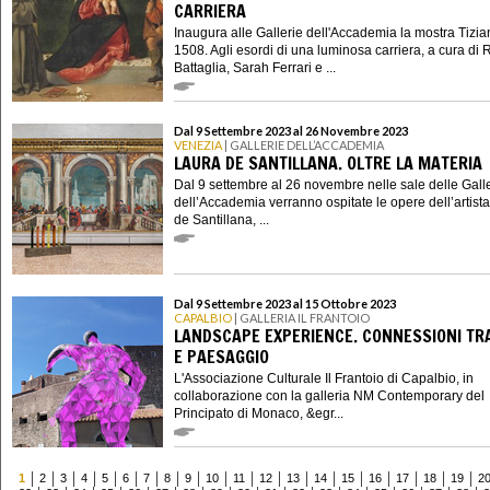
CARRIERA
Inaugura alle Gallerie dell'Accademia la mostra Tizi
1508. Agli esordi di una luminosa carriera, a cura di 
Battaglia, Sarah Ferrari e ...
Dal 9 Settembre 2023 al 26 Novembre 2023
VENEZIA
| GALLERIE DELL’ACCADEMIA
LAURA DE SANTILLANA. OLTRE LA MATERIA
Dal 9 settembre al 26 novembre nelle sale delle Gall
dell’Accademia verranno ospitate le opere dell’artist
de Santillana, ...
Dal 9 Settembre 2023 al 15 Ottobre 2023
CAPALBIO
| GALLERIA IL FRANTOIO
LANDSCAPE EXPERIENCE. CONNESSIONI TR
E PAESAGGIO
L'Associazione Culturale Il Frantoio di Capalbio, in
collaborazione con la galleria NM Contemporary del
Principato di Monaco, &egr...
1
2
3
4
5
6
7
8
9
10
11
12
13
14
15
16
17
18
19
2