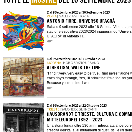
TUTTE LE
MOSTRE
DEL 10 SETTEMBRE 2023
Dal 9 Settembre 2023 al 30 Settembre 2023
ROMA
| GALLERIA VITTORIA
ANTONIO FIORE. UNIVERSO UFAGRÀ
Sabato 9 settembre 2023 alle 18 Galleria Vittoria apre
stagione espositiva 2023/2024 inaugurando ‘Univer
UFAGRÀ’ di Antonio Fi...
Dal 9 Settembre 2023 al 7 Ottobre 2023
MODENA
| HOBO SPAZIO URBANO
ALBERTISM. WALK THE LINE
"I find it very, very easy to be true, I find myself alone
each day's through, Yes, I'll admit that I'm a fool for yo
Because you're mine, I wa...
Dal 9 Settembre 2023 al 22 Ottobre 2023
TRIESTE
| SALONE DEGLI INCANTI
HAUSBRANDT E TRIESTE. CULTURA E COMM
MITTELEUROPEI 1892 - 2023
Una storia lunga oltre 130 anni, intrecciata al percors
crescita dell’Italia, ai mutamenti di gusti, stili e riti dell